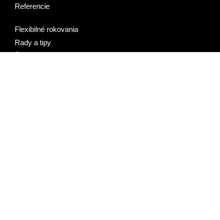
Referencie
Flexibilné rokovania
Rady a tipy
Často kladené otázky
Výroba kuchýň
Dopyt kuchyne
Komunikácia s Vami
Recepty
© 2007-2026 2Traders CZ s.r.o.