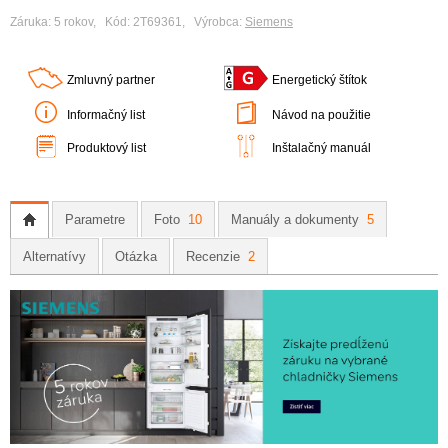
Záruka: 5 rokov, Kód: 2T69361, Výrobca:
Siemens
Zmluvný partner
Energetický štítok
Informačný list
Návod na použitie
Produktový list
Inštalačný manuál
Parametre
Foto
10
Manuály a dokumenty
5
Alternatívy
Otázka
Recenzie
2