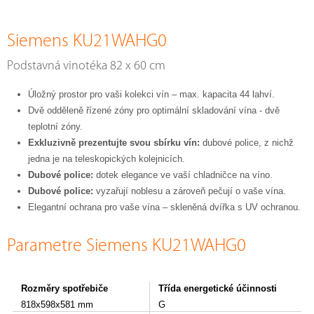
Siemens KU21WAHG0
Podstavná vinotéka 82 x 60 cm
Úložný prostor pro vaši kolekci vín – max. kapacita 44 lahví.
Dvě odděleně řízené zóny pro optimální skladování vína - dvě
teplotní zóny.
Exkluzivně prezentujte svou sbírku vín:
dubové police, z nichž
jedna je na teleskopických kolejnicích.
Dubové police:
dotek elegance ve vaší chladničce na víno.
Dubové police:
vyzařují noblesu a zároveň pečují o vaše vína.
Elegantní ochrana pro vaše vína – skleněná dvířka s UV ochranou.
Parametre Siemens KU21WAHG0
Rozměry spotřebiče
Třída energetické účinnosti
818x598x581 mm
G