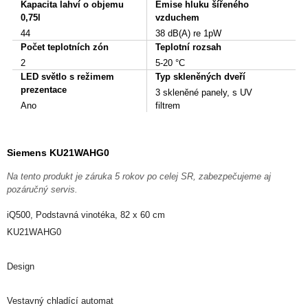
Kapacita lahví o objemu
Emise hluku šířeného
0,75l
vzduchem
44
38 dB(A) re 1pW
Počet teplotních zón
Teplotní rozsah
2
5-20 °C
LED světlo s režimem
Typ skleněných dveří
prezentace
3 skleněné panely, s UV
Ano
filtrem
Siemens KU21WAHG0
Na tento produkt je záruka 5 rokov po celej SR, zabezpečujeme aj
pozáručný servis.
iQ500, Podstavná vinotéka, 82 x 60 cm
KU21WAHG0
Design
Vestavný chladící automat