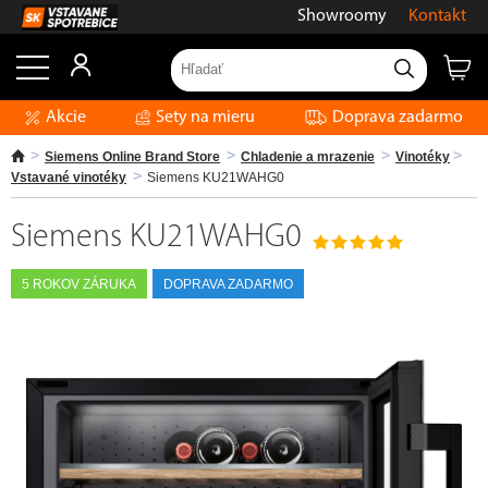
Showroomy
Kontakt
Akcie
Sety na mieru
Doprava zadarmo
Siemens Online Brand Store
Chladenie a mrazenie
Vinotéky
Vstavané vinotéky
Siemens KU21WAHG0
Siemens KU21WAHG0
5 ROKOV ZÁRUKA
DOPRAVA ZADARMO