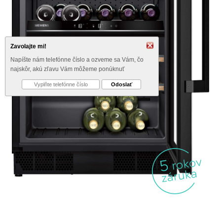
Zavolajte mi!
Napíšte nám telefónne číslo a ozveme sa Vám, čo
najskôr, akú zľavu Vám môžeme ponúknuť