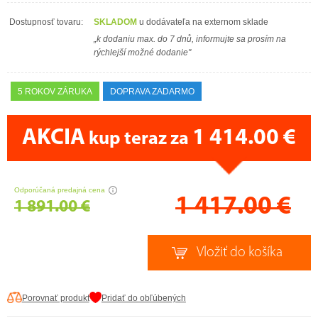
Dostupnosť tovaru:
SKLADOM
u dodávateľa na externom sklade
„k dodaniu max. do 7 dnů, informujte sa prosím na
rýchlejší možné dodanie"
5 ROKOV ZÁRUKA
DOPRAVA ZADARMO
AKCIA
1 414.00 €
kup teraz za
CENA PRÁVE TERAZ
Odporúčaná predajná cena
1 417.00
€
1 891.00 €
Porovnať produkt
Pridať do obľúbených