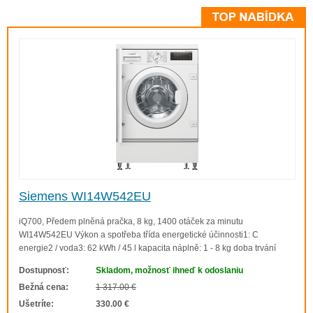
Siemens WI14W542EU
iQ700, Předem plněná pračka, 8 kg, 1400 otáček za minutu
WI14W542EU Výkon a spotřeba třída energetické účinnosti1: C
energie2 / voda3: 62 kWh / 45 l kapacita náplně: 1 - 8 kg doba trvání
programu4: 3:26 h:min třída účinnosti odstředění: B rychlost
Dostupnosť:
Skladom, možnosť ihneď k odoslaniu
odstřeďování**: 400 - 1400 ot./min hlad..
Bežná cena:
1 317.00 €
Ušetríte:
330.00 €