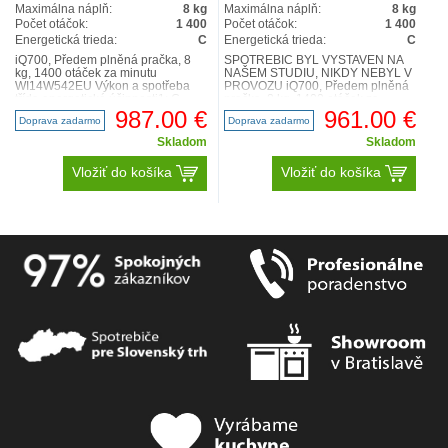
Maximálna náplň:
8 kg
Maximálna náplň:
8 kg
Počet otáčok:
1 400
Počet otáčok:
1 400
Energetická trieda:
C
Energetická trieda:
C
iQ700, Předem plněná pračka, 8
SPOTŘEBIČ BYL VYSTAVEN NA
kg, 1400 otáček za minutu
NAŠEM STUDIU, NIKDY NEBYL V
WI14W542EU Výkon a spotřeba
PROVOZU iQ700, Předem plněná
třída energetické účinnosti1: C
pračka, 8 kg, 1400 otáček za
energie2 / voda3: 62 kWh ..
minutu WI14W542EU Výkon a
987.00 €
961.00 €
Doprava zadarmo
Doprava zadarmo
spotř..
Skladom
Skladom
Vložiť do košíka
Vložiť do košíka