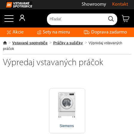
Showroomy
Kontakt
Akcie
Sety na mieru
Doprava zadarmo
Vstavané spotrebiče
Práčky a sušičky
Výpredaj vstavaných
práčok
Výpredaj vstavaných práčok
Siemens