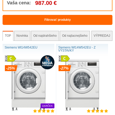
987.00 €
Vaša cena:
Filtrovať produkty
TOP
Novinka
Od najdrahšieho
Od najlacnejšieho
VÝPREDAJ
Siemens WI14W542EU
Siemens WI14W542EU - Z
VÝSTAVKY
-25%
-27%
DARČEK