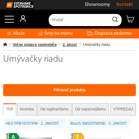
Showroomy
Kontakt
Akcie
Sety na mieru
Doprava zadarmo
Voľne stojace spotrebiče
2. akosť
Umývačky riadu
Umývačky riadu
Filtrovať produkty
TOP
Novinka
Od najdrahšieho
Od najlacnejšieho
VÝPREDAJ
AEG FFB76707PM - 2. JAKOST
Bosch SMS2ITW09E - 2. JAKOST