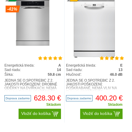
-41%
Energetická trieda:
A
Energetická trieda:
E
Sad riadu:
14
Sad riadu:
13
Šírka:
59.8 cm
Hlučnosť:
46.0 dB
JEDNÁ SE O SPOTŘEBIČ Z 2.
JEDNÁ SE O SPOTŘEBIČ Z 2.
JAKOSTI POŠKOZENÍ: DROBNÉ
JAKOSTI POŠKOZENÍ:
ODĚRKY NA DVÍŘKACH, NEMÁ
POŠKRABANÉ, NEMÁ VLIV NA
VLIV NA FUNKCI SPOTŘEBIČE
FUNKCI SPOTŘEBIČE
FOTOGRAFIE NA VYŽÁDÁNÍ
FOTOGRAFIE NA VYŽÁDÁNÍ Serie
628.30 €
400.20 €
Doprava zadarmo
Doprava zadarmo
FFB76707PM Vol..
2, Volně stojící myčka n..
Skladom
Skladom
Vložiť do košíka
Vložiť do košíka