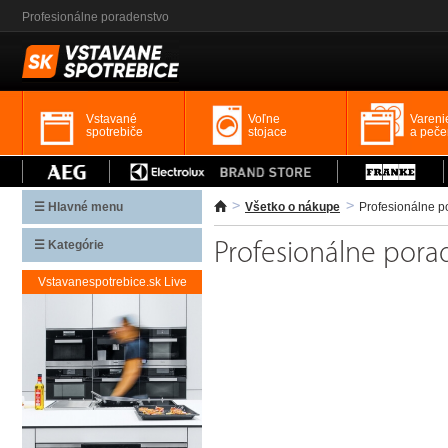
Profesionálne poradenstvo
Vstavané
Voľne
Vareni
spotrebiče
stojace
a peče
☰ Hlavné menu
Všetko o nákupe
Profesionálne p
☰ Kategórie
Profesionálne pora
Vstavanespotrebice.sk Live