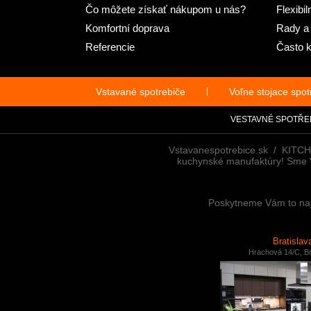
Čo môžete získať nákupom u nás?
Flexibi
Komfortní doprava
Rady a 
Referencie
Často k
Vstavané spotrebiče
|
Voľne stojace spot
VESTAVNÉ SPOTŘE
Vstavanespotrebice.sk / KITC
kuchynské manufaktúry! Sme Vaš
Poskytneme Vám to najl
Bratislav
Hrachová 14/C, Br