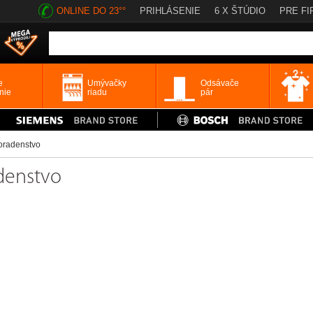
ONLINE DO 23°°
PRIHLÁSENIE
6 X ŠTÚDIO
PRE FI
e
Umývačky
Odsávače
nie
riadu
pár
oradenstvo
denstvo