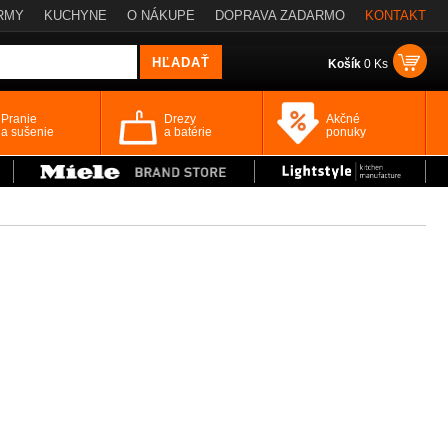
RMY
KUCHYNE
O NÁKUPE
DOPRAVA ZADARMO
KONTAKT
Košík
0 Ks
Pranie
Drezy
Akčné
a sušenie
a batérie
ponuky