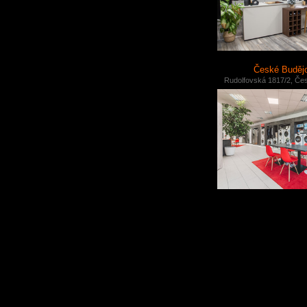
České Buděj
Rudolfovská 1817/2, Če