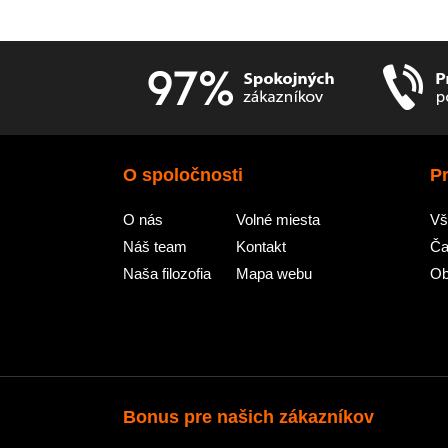
O spoločnosti
P
O nás
Volné miesta
Vš
Náš team
Kontakt
Ča
Naša filozofia
Mapa webu
Ob
Bonus pre našich zákazníkov