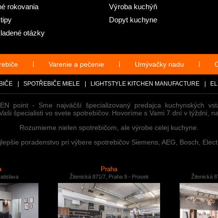
lné rokovania
Výroba kuchýň
tipy
Dopyt kuchyne
ladené otázky
rebiče
|
Varenie a pečenie
|
Umývačky riadu
|
C
BIČE
|
SPOTŘEBIČE MIELE
|
LIGHTSTYLE KITCHEN MANUFACTURE
|
EL
HEN point - Sme najväčší špecializovaný predajca kuchynských vst
i špecialisti vo svete spotrebičov. Hovoríme s Vami 7 dní v týždni, n
Rozumieme nielen spotrebičom, ale výrobe celej kuchyne.
epšie poradenstvo pri výbere spotrebičov Siemens, AEG, Bosch, Electr
a
Praha
atislava
Žitenická 871/7, Praha 9 - Prosek
Žitenická 8