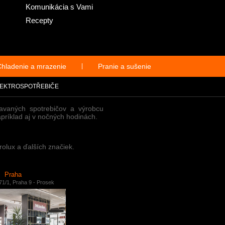
Komunikácia s Vami
Recepty
hladenie a mrazenie
|
Pranie a sušenie
EKTROSPOTŘEBIČE
avaných spotrebičov a výrobcu
apríklad aj v nočných hodinách.
olux a ďalších značiek.
Praha
71/1, Praha 9 - Prosek