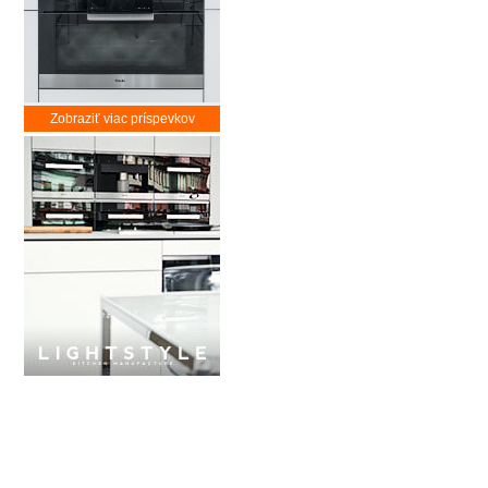
Zobraziť viac príspevkov