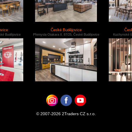
ovice
České Budějovice
Česk
ské Budějovice
Přemysla Otakara II. 87/25, České Budějovice
Kuchynské š
© 2007-2026 2Traders CZ s.r.o.