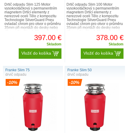
Drtič odpadu Slim 125 Motor
Drtič odpadu Slim 100 Motor
vysokootáčkový s permanentním
vysokootáčkový s permanentním
magnetem Drtící elementy z
magnetem Drtící elementy z
nerezové oceli Tělo z kompozitu
nerezové oceli Tělo z kompozitu
Technologie SilverGuard Pneu
Technologie SilverGuard Pneu
ovladač chrom pro otvor o průměru
ovladač chrom pro otvor o průměru
35mm při montáži do desky nebo
35mm při montáži do desky nebo
dřezu o tloušťce 1-30 mm Rozměr
dřezu o tloušťce 1-30 mm Rozměr
160 x 386 mm Výkon 900..
160 x 386 mm Výkon 900..
397.00 €
378.00 €
Skladom
Skladom
Vložiť do košíka
Vložiť do košíka
Franke Slim 75
Franke Slim 50
drvič odpadu
drvič odpadu
-10%
-10%