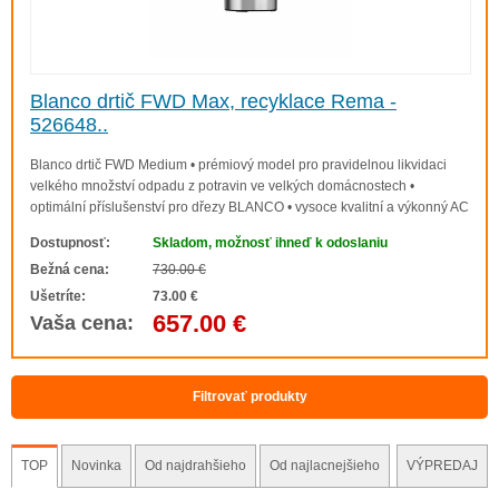
Blanco drtič FWD Max, recyklace Rema -
526648..
Blanco drtič FWD Medium • prémiový model pro pravidelnou likvidaci
velkého množství odpadu z potravin ve velkých domácnostech •
optimální příslušenství pro dřezy BLANCO • vysoce kvalitní a výkonný AC
indukční motor • snadná instalace díky tříšroubovému instalačnímu
Dostupnosť:
Skladom, možnosť ihneď k odoslaniu
systému • drticí komponenty z n..
Bežná cena:
730.00 €
Ušetríte:
73.00 €
657.00 €
Vaša cena:
Filtrovať produkty
TOP
Novinka
Od najdrahšieho
Od najlacnejšieho
VÝPREDAJ