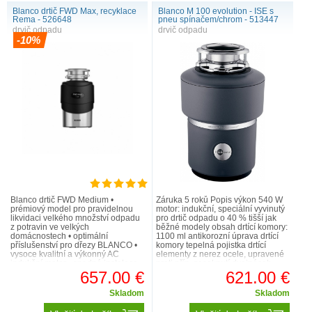
Blanco drtič FWD Max, recyklace
Blanco M 100 evolution - ISE s
Rema - 526648
pneu spínačem/chrom - 513447
drvič odpadu
drvič odpadu
-10%
Blanco drtič FWD Medium •
Záruka 5 roků Popis výkon 540 W
prémiový model pro pravidelnou
motor: indukční, speciální vyvinutý
likvidaci velkého množství odpadu
pro drtič odpadu o 40 % tišší jak
z potravin ve velkých
běžné modely obsah drtící komory:
domácnostech • optimální
1100 ml antikorozní úprava drtící
příslušenství pro dřezy BLANCO •
komory tepelná pojistka drtící
vysoce kvalitní a výkonný AC
elementy z nerez ocele, upravené
indukční motor • snadná instalace
proti příp. zaseknutí dvojnásob..
díky tříšroubovému instalačnímu
657.00 €
621.00 €
systému • d..
Skladom
Skladom