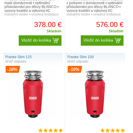
malé domácnosti • optimální
z potravin v domácnosti • optimální
příslušenství pro dřezy BLANCO •
příslušenství pro dřezy BLANCO •
vysoce kvalitní a výkonný AC
vysoce kvalitní a výkonný AC
indukční motor • snadná instalace
indukční motor • snadná instalace
díky tříšroubovému instalačnímu
díky tříšroubovému instalačnímu
systému • drticí kompone..
systému • drticí kompon..
378.00 €
576.00 €
Skladom
Skladom
Vložiť do košíka
Vložiť do košíka
Franke Slim 125
Franke Slim 100
drvič odpadu
drvič odpadu
-10%
-10%