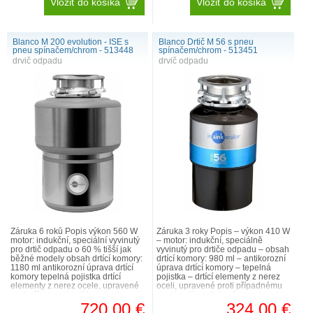
Vložiť do košíka
Vložiť do košíka
Blanco M 200 evolution - ISE s
Blanco Drtič M 56 s pneu
pneu spínačem/chrom - 513448
spínačem/chrom - 513451
drvič odpadu
drvič odpadu
Záruka 6 roků Popis výkon 560 W
Záruka 3 roky Popis – výkon 410 W
motor: indukční, speciální vyvinutý
– motor: indukční, speciálně
pro drtič odpadu o 60 % tišší jak
vyvinutý pro drtiče odpadu – obsah
běžné modely obsah drtící komory:
drtící komory: 980 ml – antikorozní
1180 ml antikorozní úprava drtící
úprava drtící komory – tepelná
komory tepelná pojistka drtící
pojistka – drtící elementy z nerez
elementy z nerez ocele, upravené
oceli, upravené proti případnému
proti příp. zaseknutí trojnásob..
zaseknutí – odtoková armatura na
be..
720.00 €
324.00 €