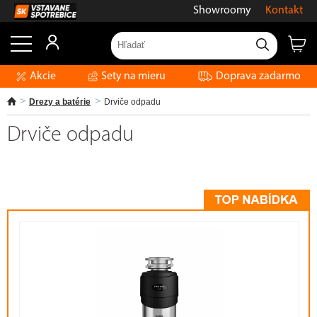
Showroomy
Kontakt
Akcie
Sety na mieru
Doprava zadarmo
Drezy a batérie
Drviče odpadu
Drviče odpadu