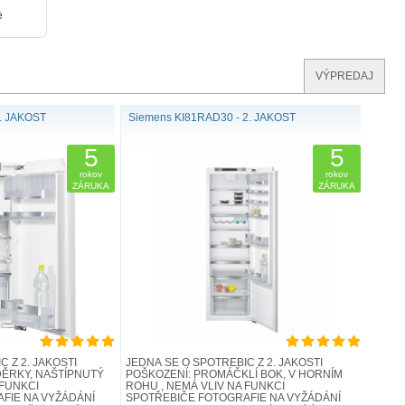
e
VÝPREDAJ
2. JAKOST
Siemens KI81RAD30 - 2. JAKOST
5
5
rokov
rokov
ZÁRUKA
ZÁRUKA
 Z 2. JAKOSTI
JEDNÁ SE O SPOTŘEBIČ Z 2. JAKOSTI
DĚRKY, NAŠTÍPNUTÝ
POŠKOZENÍ: PROMÁČKLÍ BOK, V HORNÍM
 FUNKCI
ROHU , NEMÁ VLIV NA FUNKCI
FIE NA VYŽÁDÁNÍ
SPOTŘEBIČE FOTOGRAFIE NA VYŽÁDÁNÍ