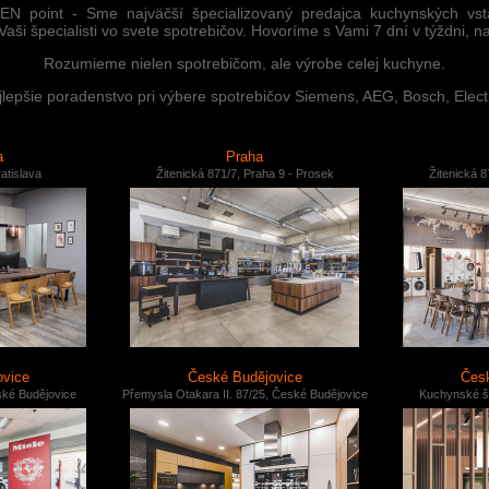
HEN point - Sme najväčší špecializovaný predajca kuchynských vst
i špecialisti vo svete spotrebičov. Hovoríme s Vami 7 dní v týždni, n
Rozumieme nielen spotrebičom, ale výrobe celej kuchyne.
epšie poradenstvo pri výbere spotrebičov Siemens, AEG, Bosch, Electr
a
Praha
atislava
Žitenická 871/7, Praha 9 - Prosek
Žitenická 8
ovice
České Budějovice
Česk
ské Budějovice
Přemysla Otakara II. 87/25, České Budějovice
Kuchynské š