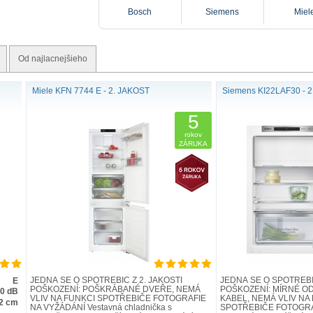
Bosch
Siemens
Miel
Od najlacnejšieho
Miele KFN 7744 E - 2. JAKOST
Siemens KI22LAF30 - 
5
rokov
ZÁRUKA
JEDNÁ SE O SPOTŘEBIČ Z 2. JAKOSTI
JEDNÁ SE O SPOTŘEBIČ
E
POŠKOZENÍ: POŠKRÁBANÉ DVEŘE, NEMÁ
POŠKOZENÍ: MÍRNÉ O
.0 dB
VLIV NA FUNKCI SPOTŘEBIČE FOTOGRAFIE
KABEL, NEMÁ VLIV NA
2 cm
NA VYŽÁDÁNÍ Vestavná chladnička s
SPOTŘEBIČE FOTOGRA