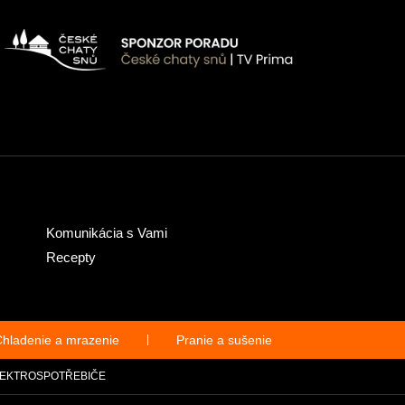
Komunikácia s Vami
Recepty
hladenie a mrazenie
|
Pranie a sušenie
EKTROSPOTŘEBIČE