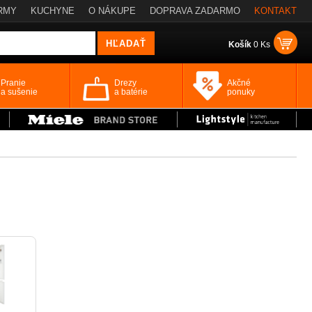
RMY
KUCHYNE
O NÁKUPE
DOPRAVA ZADARMO
KONTAKT
Košík
0 Ks
Pranie
Drezy
Akčné
a sušenie
a batérie
ponuky