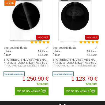
-11%
NOVINKA
NOVINKA
Energetická trieda:
A
Energetická trieda:
A
Hĺbka:
62.7 cm
Hĺbka:
62.7 cm
Šírka:
59.8 cm
Šírka:
59.8 cm
SPOTŘEBIČ BYL VYSTAVEN NA
SPOTŘEBIČ BYL VYSTAVEN NA
NAŠEM STUDIU, NIKDY NEBYL V
NAŠEM STUDIU, NIKDY NEBYL V
PROVOZU iQ700, Sušička prádla s
PROVOZU Serie 8, Sušička prádla
tepelným čerpadlem, 9 kg
s tepelným čerpadlem, 9 kg
WR47B2C0CS Výkon a spotřeba t..
WRB247DNCS Výkon a spotřeba ..
Doprava zadarmo
Doprava zadarmo
1 250.90 €
1 123.70 €
Skladom
Skladom
Vložiť do košíka
Vložiť do košíka