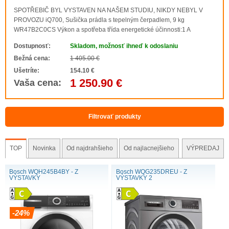
SPOTŘEBIČ BYL VYSTAVEN NA NAŠEM STUDIU, NIKDY NEBYL V
PROVOZU iQ700, Sušička prádla s tepelným čerpadlem, 9 kg
WR47B2C0CS Výkon a spotřeba třída energetické účinnosti:1 A
energie:2 79 kWh jmenovitá kapacita:3 9 kg doba trvání:3 4:25 h:min
Dostupnosť:
Skladom, možnosť ihneď k odoslaniu
třída hluku: A (na stupnici od A do D) hladina..
Bežná cena:
1 405.00 €
Ušetríte:
154.10 €
1 250.90 €
Vaša cena:
Filtrovať produkty
TOP
Novinka
Od najdrahšieho
Od najlacnejšieho
VÝPREDAJ
Bosch WQH245B4BY - Z
Bosch WQG235DREU - Z
VÝSTAVKY
VÝSTAVKY 2
-24%