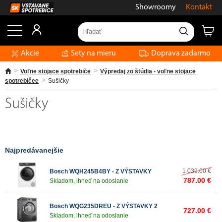
Showroomy
Kontakt
Akcie
Sety na mieru
Doprava zadarmo
Voľne stojace spotrebiče
Výpredaj zo štúdia - voľne stojace
spotrebičee
Sušičky
Sušičky
Najpredávanejšie
1 039.00 €
Bosch WQH245B4BY - Z VÝSTAVKY
787.00 €
Skladom, ihneď na odoslanie
Bosch WQG235DREU - Z VÝSTAVKY 2
727.00 €
Skladom, ihneď na odoslanie