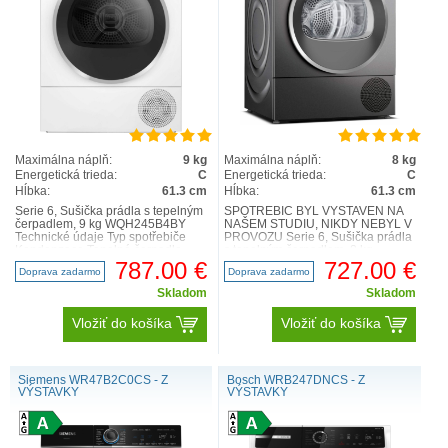
Maximálna náplň:
9 kg
Maximálna náplň:
8 kg
Energetická trieda:
C
Energetická trieda:
C
Hĺbka:
61.3 cm
Hĺbka:
61.3 cm
Serie 6, Sušička prádla s tepelným
SPOTŘEBIČ BYL VYSTAVEN NA
čerpadlem, 9 kg WQH245B4BY
NAŠEM STUDIU, NIKDY NEBYL V
Technické údaje Typ spotřebiče
PROVOZU Serie 6, Sušička prádla
Kondenzace Tepelné čerpadlo
s tepelným čerpadlem, 8 kg
Ano. Maximální kapa..
WQG235DREU Výkon a spotřeba ..
787.00 €
727.00 €
Doprava zadarmo
Doprava zadarmo
Skladom
Skladom
Vložiť do košíka
Vložiť do košíka
Siemens WR47B2C0CS - Z
Bosch WRB247DNCS - Z
VÝSTAVKY
VÝSTAVKY