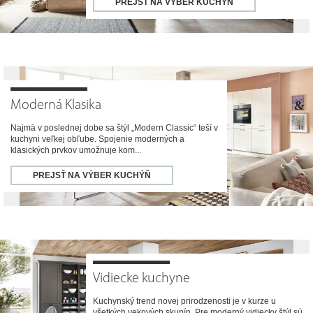
PREJSŤ NA VÝBER KUCHÝŇ
Moderná Klasika
Najmä v poslednej dobe sa štýl „Modern Classic“ teší v
kuchyni veľkej obľube. Spojenie moderných a
klasických prvkov umožnuje kom...
PREJSŤ NA VÝBER KUCHÝŇ
Vidiecke kuchyne
Kuchynský trend novej prirodzenosti je v kurze u
všetkých vekových skupín. Pre moderný vidiecky štýl sú