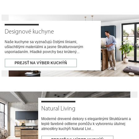
Designové kuchyne
Naše kuchyne sa vyznačujú čistými líniami,
ušlachtilými materiálmi a jasne štrukturovaným
usporiadaním. Hladké povrchy bez krútený...
PREJSŤ NA VÝBER KUCHÝŇ
Natural Living
Moderné drevené dekory s elegantnými štruktúrami a
teplé farebné odtiene pomôžu k vytvoreniu útulnej
atmosféry kuchýň Natural Livi...