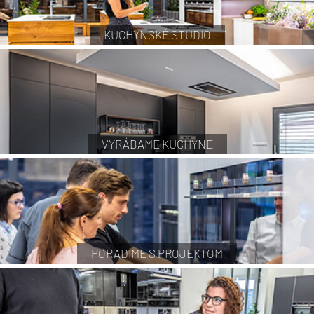
KUCHYNSKÉ STUDIO
VYRÁBAME KUCHYNE
PORADÍME S PROJEKTOM