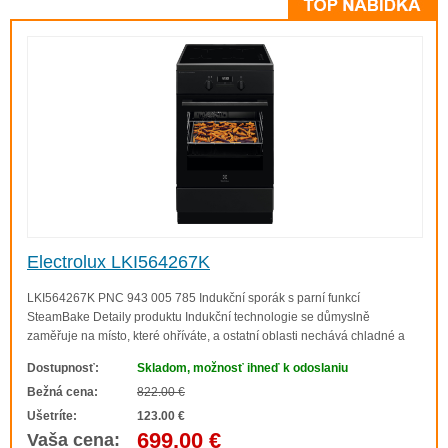
Electrolux LKI564267K
LKI564267K PNC 943 005 785 Indukční sporák s parní funkcí
SteamBake Detaily produktu Indukční technologie se důmyslně
zaměřuje na místo, které ohříváte, a ostatní oblasti nechává chladné a
bezpečné. Varná deska okamžitě reaguje na změny teploty, takže vaše
Dostupnosť:
Skladom, možnosť ihneď k odoslaniu
vaření je efektivnější, a díky skleně..
Bežná cena:
822.00 €
Ušetríte:
123.00 €
699.00 €
Vaša cena: