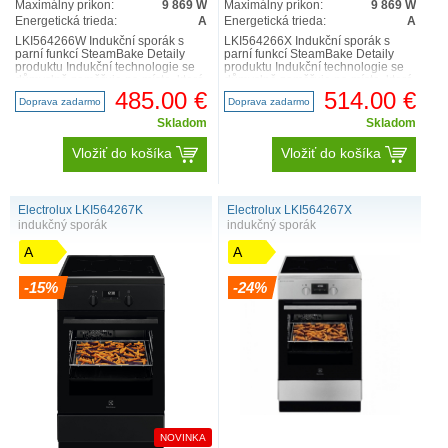
Maximálny príkon:
9 869 W
Maximálny príkon:
9 869 W
Energetická trieda:
A
Energetická trieda:
A
LKI564266W Indukční sporák s
LKI564266X Indukční sporák s
parní funkcí SteamBake Detaily
parní funkcí SteamBake Detaily
produktu Indukční technologie se
produktu Indukční technologie se
důmyslně zaměřuje na místo, které
důmyslně zaměřuje na místo, které
ohříváte, a osta..
ohříváte, a osta..
485.00 €
514.00 €
Doprava zadarmo
Doprava zadarmo
Skladom
Skladom
Vložiť do košíka
Vložiť do košíka
Electrolux LKI564267K
Electrolux LKI564267X
indukčný sporák
indukčný sporák
A
A
-15%
-24%
NOVINKA