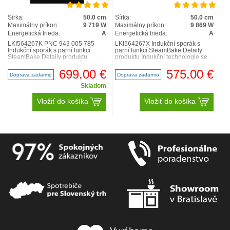
Šírka:
50.0 cm
Šírka:
50.0 cm
Maximálny príkon:
9 719 W
Maximálny príkon:
9 869 W
Energetická trieda:
A
Energetická trieda:
A
LKI564267K PNC 943 005 785
LKI564267X Indukční sporák s
Indukční sporák s parní funkcí
parní funkcí SteamBake Detaily
SteamBake Detaily produktu
produktu Indukční technologie se
Indukční technologie se důmyslně
důmyslně zaměřuje na místo, které
zaměřuje na místo, které o..
ohříváte, a osta..
699.00 €
575.00 €
Doprava zadarmo
Doprava zadarmo
Skladom
Vložiť do košíka
Vložiť do košíka