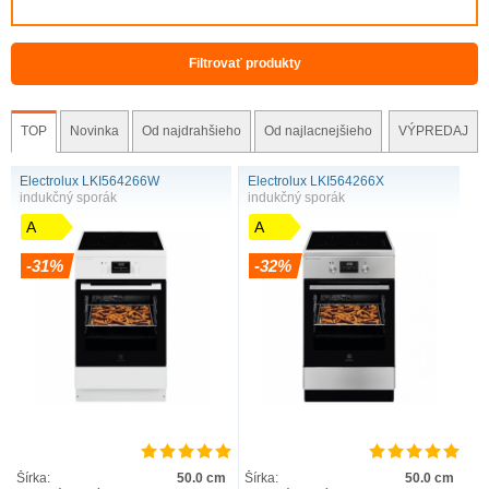
Filtrovať produkty
TOP
Novinka
Od najdrahšieho
Od najlacnejšieho
VÝPREDAJ
Electrolux LKI564266W
Electrolux LKI564266X
indukčný sporák
indukčný sporák
A
A
-31%
-32%
Šírka:
50.0 cm
Šírka:
50.0 cm