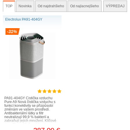
TOP
Novinka
Od najdrahšieho
Od najlacnejšieho
VÝPREDAJ
Electrolux PA91-404GY
-31%
PA91-404GY Čistička vzduchu
Pure A9 Nová čistička vzduchu s
funkcí konektivity se přizpůsobí
změnám ve vašem prostředí.
Antibakteriální látky a filtr
neutralizují 99,9 % bakterií a
zabraňují jejich množení. Klíčové
specifikace Hlučnost (pozice
1/2/3/4/5) (dB(A)) 17/18/..