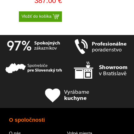
387.00 €
Vložiť do košíka
O spoločnosti
O nás
Volné miesta