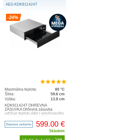
AEG KDK911424T
-24%
Maximálna teplota:
80 °C
Šírka:
59.6 cm
Výška:
13.9 cm
KDK911424T OHŘEVNÁ
ZÁSUVKA Ohřevná zásuvka
udržuje teplotu jídel i servírovacího
nádobí Při přípravě většího
množství jídla nemusí být v troubě
599.00 €
Doprava zadarmo
do..
Skladom