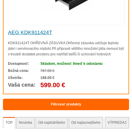
AEG KDK911424T
KDK911424T OHŘEVNÁ ZÁSUVKA Ohřevná zásuvka udržuje teplotu
jídel i servírovacího nádobí Při přípravě většího množství jídla nemusí být
v troubě dostatek prostoru pro nahřátí talířů či uchování hotových
pokrmů. Teplota v troubě navíc může být příliš vysoká. Ohřívací zásuvka
Dostupnosť:
Skladom, možnosť ihneď k odoslaniu
umístěná pod vaší trou..
Bežná cena:
787.00 €
Ušetríte:
188.00 €
599.00 €
Vaša cena:
Filtrovať produkty
TOP
Novinka
Od najdrahšieho
Od najlacnejšieho
VÝPREDAJ