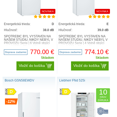
NOVINKA
NOVINKA
Energetická trieda:
D
Energetická trieda:
E
Hlučnosť:
38.0 dB
Hlučnosť:
39.0 dB
SPOTŘEBIČ BYL VYSTAVEN NA
SPOTŘEBIČ BYL VYSTAVEN NA
NAŠEM STUDIU, NIKDY NEBYL V
NAŠEM STUDIU, NIKDY NEBYL V
PROVOZU Serie | 6 Volně stojící
PROVOZU Serie | 4 Volně stojící
mrazák176 x 70 cm bílá
mrazák191 x 70 cm bílá
GSN54AWDV Technická
GSN58VWEV Technická
770.00 €
774.10 €
Doprava zadarmo
Doprava zadarmo
specifikace ..
specifikace ..
Skladom
Skladom
Vložiť do košíka
Vložiť do košíka
Bosch GSN58EWDV
Liebherr FNd 525i
10
rokov
ZÁRUKA
-12%