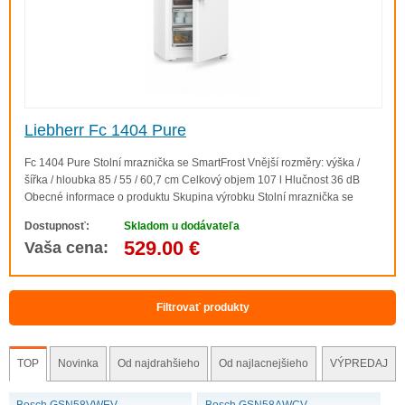
Liebherr Fc 1404 Pure
Fc 1404 Pure Stolní mraznička se SmartFrost Vnější rozměry: výška /
šířka / hloubka 85 / 55 / 60,7 cm Celkový objem 107 l Hlučnost 36 dB
Obecné informace o produktu Skupina výrobku Stolní mraznička se
SmartFrost GTIN 4016803110330 Série Pure Výkon a spotřeba
Dostupnosť:
Skladom u dodávateľa
Energetická třída C ..
529.00 €
Vaša cena:
Filtrovať produkty
TOP
Novinka
Od najdrahšieho
Od najlacnejšieho
VÝPREDAJ