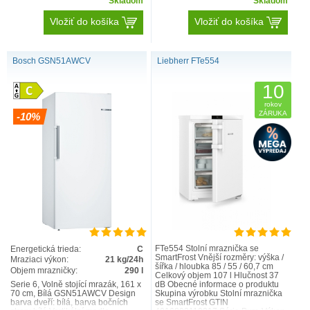
Skladom
Skladom
Vložiť do košíka
Vložiť do košíka
Bosch GSN51AWCV
Liebherr FTe554
10
rokov
ZÁRUKA
-10%
FTe554 Stolní mraznička se
Energetická trieda:
C
SmartFrost Vnější rozměry: výška /
Mraziaci výkon:
21 kg/24h
šířka / hloubka 85 / 55 / 60,7 cm
Objem mrazničky:
290 l
Celkový objem 107 l Hlučnost 37
Serie 6, Volně stojící mrazák, 161 x
dB Obecné informace o produktu
70 cm, Bílá GSN51AWCV Design
Skupina výrobku Stolní mraznička
barva dveří: bílá, barva bočních
se SmartFrost GTIN