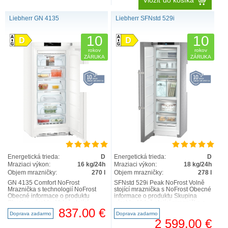
Vložiť do košíka
Liebherr GN 4135
Liebherr SFNstd 529i
10
10
rokov
rokov
ZÁRUKA
ZÁRUKA
Energetická trieda:
D
Energetická trieda:
D
Mraziaci výkon:
16 kg/24h
Mraziaci výkon:
18 kg/24h
Objem mrazničky:
270 l
Objem mrazničky:
278 l
GN 4135 Comfort NoFrost
SFNstd 529i Peak NoFrost Volně
Mraznička s technologií NoFrost
stojící mraznička s NoFrost Obecné
Obecné informace o produktu
informace o produktu Skupina
Skupina výrobku Volně stojící
výrobku Volně stojící mraznička s
mraznička s NoFrost GTIN 40168..
NoFrost GTIN ..
837.00 €
Doprava zadarmo
Doprava zadarmo
2 599.00 €