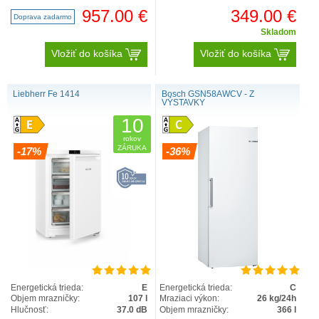
stran: bílá Vertikální madlo
4016803110217 Série Pure Výkon
Osvětlení mra..
a spotřeba Energet..
957.00 €
349.00 €
Doprava zadarmo
Skladom
Vložiť do košíka
Vložiť do košíka
Liebherr Fe 1414
Bosch GSN58AWCV - Z
VÝSTAVKY
10
rokov
ZÁRUKA
-17%
-36%
Energetická trieda:
E
Energetická trieda:
C
Objem mrazničky:
107 l
Mraziaci výkon:
26 kg/24h
Hlučnosť:
37.0 dB
Objem mrazničky:
366 l