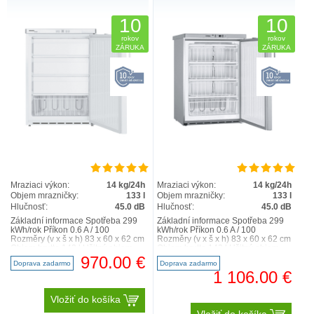
10
10
rokov
rokov
ZÁRUKA
ZÁRUKA
Mraziaci výkon:
14 kg/24h
Mraziaci výkon:
14 kg/24h
Objem mrazničky:
133 l
Objem mrazničky:
133 l
Hlučnosť:
45.0 dB
Hlučnosť:
45.0 dB
Základní informace Spotřeba 299
Základní informace Spotřeba 299
kWh/rok Příkon 0.6 A / 100
kWh/rok Příkon 0.6 A / 100
Rozměry (v x š x h) 83 x 60 x 62 cm
Rozměry (v x š x h) 83 x 60 x 62 cm
Objem brutto 143 l Užitný objem
Objem brutto 143 l Užitný objem
133 l Mraz..
133 l Mraz..
970.00 €
Doprava zadarmo
Doprava zadarmo
1 106.00 €
Vložiť do košíka