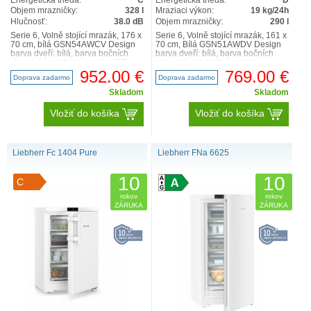
Energetická trieda:
C
Energetická trieda:
D
Objem mrazničky:
328 l
Mraziaci výkon:
19 kg/24h
Hlučnosť:
38.0 dB
Objem mrazničky:
290 l
Serie 6, Volně stojící mrazák, 176 x
Serie 6, Volně stojící mrazák, 161 x
70 cm, bílá GSN54AWCV Design
70 cm, Bílá GSN51AWDV Design
barva dveří: bílá, barva bočních
barva dveří: bílá, barva bočních
stran: bílá vertikální madlo LED
stran: bílá Vertikální madlo
osvětlení..
Osvětlení mra..
952.00 €
769.00 €
Doprava zadarmo
Doprava zadarmo
Skladom
Skladom
Vložiť do košíka
Vložiť do košíka
Liebherr Fc 1404 Pure
Liebherr FNa 6625
10
10
C
rokov
rokov
ZÁRUKA
ZÁRUKA