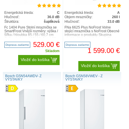
Energetická trieda:
C
Energetická trieda:
A
Hlučnosť:
36.0 dB
Objem mrazničky:
260 l
Štruktúra:
šuplíková
Hlučnosť:
33.0 dB
Fc 1404 Pure Stolní mraznička se
FNa 6625 Plus NoFrost Volne
SmartFrost Vnější rozměry: výška /
stojící mraznička s NoFrost Obecné
šířka / hloubka 85 / 55 / 60,7 cm
informace o produktu Skupina
Celkový objem 107 l Hlučnost 36
výrobku Volne stojící mraznička s
dB Obec..
NoFrost GTIN 4..
529.00 €
Doprava zadarmo
Doprava zadarmo
1 599.00 €
Skladom
Vložiť do košíka
Vložiť do košíka
Bosch GSN54AWDV- Z
Bosch GSN58VWEV - Z
VÝSTAVKY
VÝSTAVKY