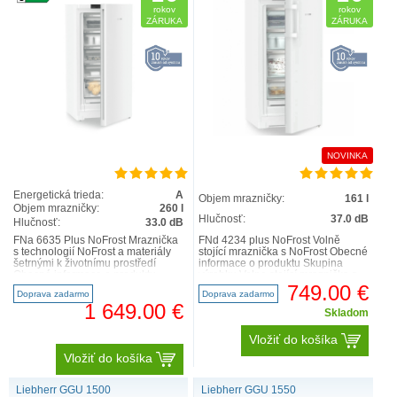
rokov
rokov
ZÁRUKA
ZÁRUKA
NOVINKA
Energetická trieda:
A
Objem mrazničky:
161 l
Objem mrazničky:
260 l
Hlučnosť:
37.0 dB
Hlučnosť:
33.0 dB
FNa 6635 Plus NoFrost Mraznička
FNd 4234 plus NoFrost Volně
s technologií NoFrost a materiály
stojící mraznička s NoFrost Obecné
šetrnými k životnímu prostředí
informace o produktu Skupina
Obecné informace o produktu
výrobku Volne stojící mraznička s
Skupina výrobku Mr..
NoFrost GTIN 4..
749.00 €
Doprava zadarmo
Doprava zadarmo
1 649.00 €
Skladom
Vložiť do košíka
Vložiť do košíka
Liebherr GGU 1500
Liebherr GGU 1550