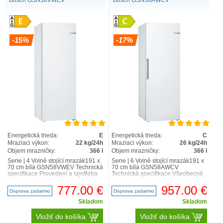
Bosch GSN58VWEV
Bosch GSN58AWCV
-15%
-17%
Energetická trieda:
E
Energetická trieda:
C
Mraziaci výkon:
22 kg/24h
Mraziaci výkon:
26 kg/24h
Objem mrazničky:
366 l
Objem mrazničky:
366 l
Serie | 4 Volně stojící mrazák191 x
Serie | 6 Volně stojící mrazák191 x
70 cm bílá GSN58VWEV Technická
70 cm bílá GSN58AWCV
specifikace Provedení a spotřeba
Technická specifikace Všeobecné
Třída spotřeby energie: E Čistý
informace Čistý celkový objem :
celkový..
366 l bílá NoFros..
777.00 €
957.00 €
Doprava zadarmo
Doprava zadarmo
Skladom
Skladom
Vložiť do košíka
Vložiť do košíka