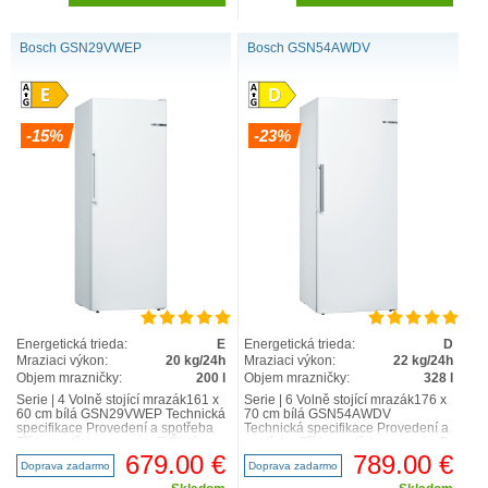
Bosch GSN29VWEP
Bosch GSN54AWDV
-15%
-23%
Energetická trieda:
E
Energetická trieda:
D
Mraziaci výkon:
20 kg/24h
Mraziaci výkon:
22 kg/24h
Objem mrazničky:
200 l
Objem mrazničky:
328 l
Serie | 4 Volně stojící mrazák161 x
Serie | 6 Volně stojící mrazák176 x
60 cm bílá GSN29VWEP Technická
70 cm bílá GSN54AWDV
specifikace Provedení a spotřeba
Technická specifikace Provedení a
Třída spotřeby energie: E Čistý
spotřeba Třída spotřeby energie: D
celkový..
Čistý celkový..
679.00 €
789.00 €
Doprava zadarmo
Doprava zadarmo