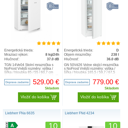
Energetická trieda:
E
Energetická trieda:
D
Mraziaci výkon:
8 kg/24h
Objem mrazničky:
238 l
Hlučnosť:
37.0 dB
Hlučnosť:
36.0 dB
TGN 14Ve04 Stolní mraznička s
GN 50Vd26 Volne stojící mraznička
NoFrost Vnější rozměry: výška /
s NoFrost Vnější rozměry: výška /
šířka / hloubka 85 / 55 / 60,7 cm
šířka / hloubka 165,5 / 59,7 / 67,5
Celkový objem 92 l Hlučnost 37 dB
cm Celkový objem 238 l Hlučnost
Obecné info..
36 dB I..
529.00 €
779.00 €
Doprava zadarmo
Doprava zadarmo
Skladom
Skladom
Vložiť do košíka
Vložiť do košíka
Liebherr FNa 6635
Liebherr FNd 4234
10
10