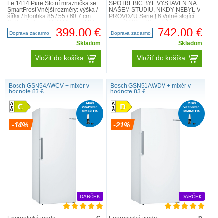
Fe 1414 Pure Stolní mraznička se
SPOTŘEBIČ BYL VYSTAVEN NA
SmartFrost Vnější rozměry: výška /
NAŠEM STUDIU, NIKDY NEBYL V
šířka / hloubka 85 / 55 / 60,7 cm
PROVOZU Serie | 6 Volně stojící
Celkový objem 107 l Hlučnost 37
mrazák191 x 70 cm bílá
dB Obec..
GSN58AWCV Technická
399.00 €
742.00 €
Doprava zadarmo
Doprava zadarmo
specifikace ..
Skladom
Skladom
Vložiť do košíka
Vložiť do košíka
Bosch GSN54AWCV + mixér v
Bosch GSN51AWDV + mixér v
hodnote 83 €
hodnote 83 €
-14%
-21%
DARČEK
DARČEK