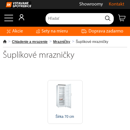
Showroomy
Kontakt
Akcie
Sety na mieru
Doprava zadarmo
Chladenie a mrazenie
Mrazničky
Šuplíkové mrazničky
Šuplíkové mrazničky
Šírka 70 cm