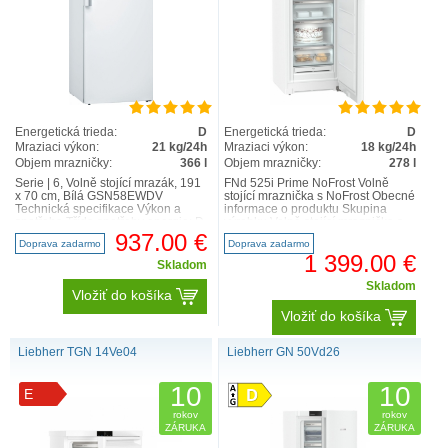
Energetická trieda:
D
Energetická trieda:
D
Mraziaci výkon:
21 kg/24h
Mraziaci výkon:
18 kg/24h
Objem mrazničky:
366 l
Objem mrazničky:
278 l
Serie | 6, Volně stojící mrazák, 191
FNd 525i Prime NoFrost Volně
x 70 cm, Bílá GSN58EWDV
stojící mraznička s NoFrost Obecné
Technická specifikace Výkon a
informace o produktu Skupina
spotřeba Třída spotřeby energie: D
výrobku Volně stojící mraznička s
Čistý celkový..
NoFrost GTIN 40..
937.00 €
Doprava zadarmo
Doprava zadarmo
1 399.00 €
Skladom
Skladom
Vložiť do košíka
Vložiť do košíka
Liebherr TGN 14Ve04
Liebherr GN 50Vd26
10
10
E
rokov
rokov
ZÁRUKA
ZÁRUKA