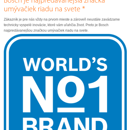
Bosch je najpredávanejšia značka
umývačiek riadu na svete *
Zákazník je pre nás vždy na prvom mieste a zároveň neustále zavádzame
technicky vyspelé inovácie, ktoré vám uľahčia život. Preto je Bosch
najpredávanejšou značkou umývačiek riadu na svete.