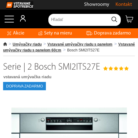
Showroomy
Kontakt
Akcie
Sety na mieru
Doprava zadarmo
Umývačky riadu
Vstavané umývačky riadu s panelom
Vstavané
umývačky riadu s panelom 60cm
Bosch SMI2ITS27E
Serie | 2 Bosch SMI2ITS27E
vstavaná umývačka riadu
DOPRAVA ZADARMO