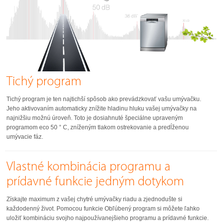
Tichý program
Tichý program je ten najtichší spôsob ako prevádzkovať vašu umývačku.
Jeho aktivovaním automaticky znížite hladinu hluku vašej umývačky na
najnižšiu možnú úroveň. Toto je dosiahnuté špeciálne upraveným
programom eco 50 ° C, zníženým tlakom ostrekovanie a predĺženou
umývacie fáz.
Vlastné kombinácia programu a
prídavné funkcie jedným dotykom
Získajte maximum z vašej chytré umývačky riadu a zjednodušte si
každodenný život. Pomocou funkcie Obľúbený program si môžete ľahko
uložiť kombináciu svojho najpoužívanejšieho programu a prídavné funkcie.