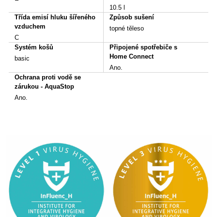
10.5 l
Třída emisí hluku šířeného
Způsob sušení
vzduchem
topné těleso
C
Systém košů
Připojené spotřebiče s
Home Connect
basic
Ano.
Ochrana proti vodě se
zárukou - AquaStop
Ano.