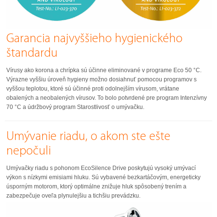
Garancia najvyššieho hygienického
štandardu
Vírusy ako korona a chrípka sú účinne eliminované v programe Eco 50 °C.
Výrazne vyššiu úroveň hygieny možno dosiahnuť pomocou programov s
vyššou teplotou, ktoré sú účinné proti odolnejším vírusom, vrátane
obalených a neobalených vírusov. To bolo potvrdené pre program Intenzívny
70 °C a údržbový program Starostlivosť o umývačku.
Umývanie riadu, o akom ste ešte
nepočuli
Umývačky riadu s pohonom EcoSilence Drive poskytujú vysoký umývací
výkon s nízkymi emisiami hluku. Sú vybavené bezkartáčovým, energeticky
úsporným motorom, ktorý optimálne znižuje hluk spôsobený trením a
zabezpečuje oveľa plynulejšiu a tichšiu prevádzku.