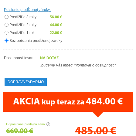
Poistenie predĺženej záruky:
Predĺžiť o 3 roky:
56.00 €
Predĺžiť o 2 roky:
44.00 €
Predĺžiť o 1 rok:
22.00 €
Bez poistenia predĺženej záruky
Dostupnosť tovaru:
NA DOTAZ
„budeme Vás ihneď informovať o dostupnosti"
DOPRAVA ZADARMO
AKCIA
484.00 €
kup teraz za
CENA PRÁVE TERAZ
Odporúčaná predajná cena
485.00
€
669.00 €