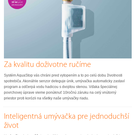
Za kvalitu doživotne ručíme
Systém AquaStop vás chráni pred vytopením a to po celú dobu životnosti
spotrebiča. Akonáhle senzor deteguje únik, umývačka automaticky zastaví
program a odčerpá vodu hadicou s dvojitou stenou. Vďaka špeciálnej
povrchovej úprave vieme ponúknuť 10ročnú záruku na celý vnútorný
priestor proti korózii na všetky naše umývačky riadu.
Inteligentná umývačka pre jednoduchší
život