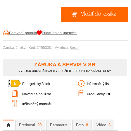
Porovnať produkt
Pridať do obľúbených
Záruka: 2 roky, Kód: 2T65330, Výrobca:
Bosch
ZÁRUKA A SERVIS V SR
VYSOKÚ ÚROVEŇ KVALITY SLUŽIEB, FLEXIBILITA A NÍZKE CENY
Energetický štítok
Informačný list
Návod na použitie
Produktový list
Inštalačný manuál
Prednosti
20
Parametre
Foto
8
Video
8