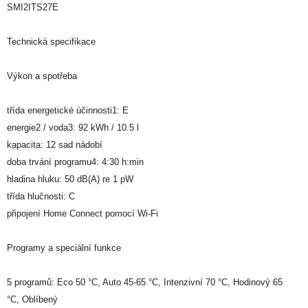
SMI2ITS27E
Technická specifikace
Výkon a spotřeba
třída energetické účinnosti1: E
energie2 / voda3: 92 kWh / 10.5 l
kapacita: 12 sad nádobí
doba trvání programu4: 4:30 h:min
hladina hluku: 50 dB(A) re 1 pW
třída hlučnosti: C
připojení Home Connect pomocí Wi-Fi
Programy a speciální funkce
5 programů: Eco 50 °C, Auto 45-65 °C, Intenzivní 70 °C, Hodinový 65
°C, Oblíbený