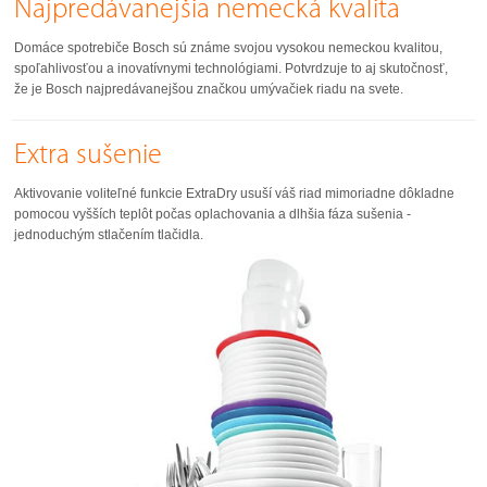
Najpredávanejšia nemecká kvalita
Domáce spotrebiče Bosch sú známe svojou vysokou nemeckou kvalitou,
spoľahlivosťou a inovatívnymi technológiami. Potvrdzuje to aj skutočnosť,
že je Bosch najpredávanejšou značkou umývačiek riadu na svete.
Extra sušenie
Aktivovanie voliteľné funkcie ExtraDry usuší váš riad mimoriadne dôkladne
pomocou vyšších teplôt počas oplachovania a dlhšia fáza sušenia -
jednoduchým stlačením tlačidla.