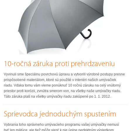
10-ročná záruka proti prehrdzaveniu
Vyvinuli sme špeciálnu povrchovú úpravu a vytvorili výrobné postupy presne
prispôsobené materiálom, ktoré sú použité v interiéri našich umývačiek
riadu. Vďaka tomu vám vieme ponúknuť 10 ročnú záruku na celý vnútorný
priestor proti korózii, zvnútra smerom von, na všetky naše umývačky riadu.
Táto záruka platí na všetky umývačky riadu zakúpené po 1. 1. 2012.
Sprievodca jednoduchým spustením
Vybrania toho správneho umývacieho programu vašej umývačky nemusí
byť len mätúce, ale tiež môže viesť k nie úplne perfektným výsledkom