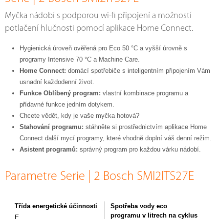
Myčka nádobí s podporou wi-fi připojení a možností
potlačení hlučnosti pomocí aplikace Home Connect.
Hygienická úroveň ověřená pro Eco 50 °C a vyšší úrovně s
programy Intensive 70 °C a Machine Care.
Home Connect:
domácí spotřebiče s inteligentním připojením Vám
usnadní každodenní život.
Funkce Oblíbený program:
vlastní kombinace programu a
přídavné funkce jedním dotykem.
Chcete vědět, kdy je vaše myčka hotová?
Stahování programu:
stáhněte si prostřednictvím aplikace Home
Connect další mycí programy, které vhodně doplní váš denní režim.
Asistent programů:
správný program pro každou várku nádobí.
Parametre Serie | 2 Bosch SMI2ITS27E
Třída energetické účinnosti
Spotřeba vody eco
programu v litrech na cyklus
E