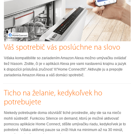
Váš spotrebič vás poslúchne na slovo
Vďaka kompatibilite so zariadením Amazon Alexa možno umývačku ovládať
tiež hlasom. Zistite, či je v aplikácii Alexa pre vami nastavenú krajinu a jazyk
k dispozícii príslušná zručnosť \\\"Home Connect\\\". Aktivujte ju a prepojte
zariadenia Amazon Alexa a váš domáci spotrebič.
Ticho na želanie, kedykoľvek ho
potrebujete
Niekedy potrebujete doma obzvlášť tiché prostredie, aby ste sa na niečo
mohli sústrediť. Funkciou Silence on demand, ktorú je možné aktivovať
pomocou aplikácie Home Connect, stíšite umývačku riadu, kedykoľvek je to
potrebné. Vďaka aktívnej pauze sa zníži hluk na minimum až na 30 minút,