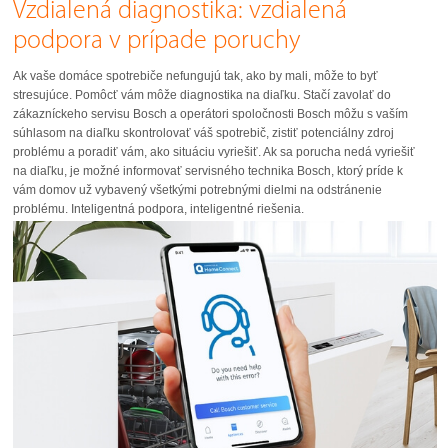
Vzdialená diagnostika: vzdialená
podpora v prípade poruchy
Ak vaše domáce spotrebiče nefungujú tak, ako by mali, môže to byť
stresujúce. Pomôcť vám môže diagnostika na diaľku. Stačí zavolať do
zákazníckeho servisu Bosch a operátori spoločnosti Bosch môžu s vaším
súhlasom na diaľku skontrolovať váš spotrebič, zistiť potenciálny zdroj
problému a poradiť vám, ako situáciu vyriešiť. Ak sa porucha nedá vyriešiť
na diaľku, je možné informovať servisného technika Bosch, ktorý príde k
vám domov už vybavený všetkými potrebnými dielmi na odstránenie
problému. Inteligentná podpora, inteligentné riešenia.