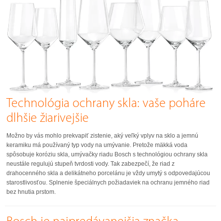
Technológia ochrany skla: vaše poháre
dlhšie žiarivejšie
Možno by vás mohlo prekvapiť zistenie, aký veľký vplyv na sklo a jemnú
keramiku má používaný typ vody na umývanie. Pretože mäkká voda
spôsobuje koróziu skla, umývačky riadu Bosch s technológiou ochrany skla
neustále regulujú stupeň tvrdosti vody. Tak zabezpečí, že riad z
drahocenného skla a delikátneho porcelánu je vždy umytý s odpovedajúcou
starostlivosťou. Splnenie špeciálnych požiadaviek na ochranu jemného riad
bez hnutia prstom.