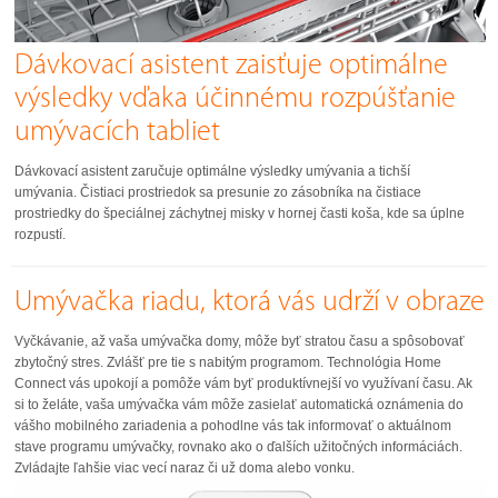
Dávkovací asistent zaisťuje optimálne
výsledky vďaka účinnému rozpúšťanie
umývacích tabliet
Dávkovací asistent zaručuje optimálne výsledky umývania a tichší
umývania. Čistiaci prostriedok sa presunie zo zásobníka na čistiace
prostriedky do špeciálnej záchytnej misky v hornej časti koša, kde sa úplne
rozpustí.
Umývačka riadu, ktorá vás udrží v obraze
Vyčkávanie, až vaša umývačka domy, môže byť stratou času a spôsobovať
zbytočný stres. Zvlášť pre tie s nabitým programom. Technológia Home
Connect vás upokojí a pomôže vám byť produktívnejší vo využívaní času. Ak
si to želáte, vaša umývačka vám môže zasielať automatická oznámenia do
vášho mobilného zariadenia a pohodlne vás tak informovať o aktuálnom
stave programu umývačky, rovnako ako o ďalších užitočných informáciách.
Zvládajte ľahšie viac vecí naraz či už doma alebo vonku.