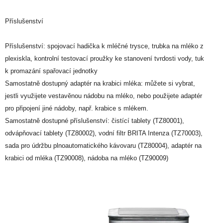
Příslušenství
Příslušenství: spojovací hadička k mléčné trysce, trubka na mléko z
plexiskla, kontrolní testovací proužky ke stanovení tvrdosti vody, tuk
k promazání spařovací jednotky
Samostatně dostupný adaptér na krabici mléka: můžete si vybrat,
jestli využijete vestavěnou nádobu na mléko, nebo použijete adaptér
pro připojení jiné nádoby, např. krabice s mlékem.
Samostatně dostupné příslušenství: čistící tablety (TZ80001),
odvápňovací tablety (TZ80002), vodní filtr BRITA Intenza (TZ70003),
sada pro údržbu plnoautomatického kávovaru (TZ80004), adaptér na
krabici od mléka (TZ90008), nádoba na mléko (TZ90009)