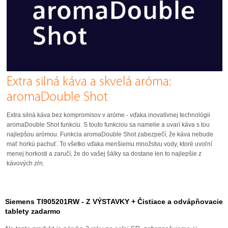
Extra silná káva a skvelá aróma:
aromaDouble Shot
Extra silná káva bez kompromisov v aróme - vďaka inovatívnej technológii
aromaDouble Shot funkciu. S touto funkciou sa namelie a uvarí káva s tou
najlepšou arómou. Funkcia aromaDouble Shot zabezpečí, že káva nebude
mať horkú pachuť. To všetko vďaka menšiemu množstvu vody, ktoré uvoľní
menej horkosti a zaručí, že do vašej šálky sa dostane len to najlepšie z
kávových zŕn.
Siemens TI905201RW - Z VÝSTAVKY + Čistiace a odvápňovacie
tablety zadarmo