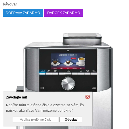
kávovar
DOPRAVA ZADARMO
DARČEK ZADARMO
Zavolajte mi!
Napíšte nám telefónne číslo a ozveme sa Vám, čo
najskôr, akú zľavu Vám môžeme ponúknuť