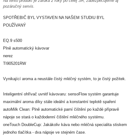
Na tento produkt je záruka 2 roky po celej SR, zabezpečujeme aj
pozáručný servis.
SPOTŘEBIČ BYL VYSTAVEN NA NAŠEM STUDIU BYL
POUŽÍVANÝ
EQ.9 s500
Plně automatický kávovar
nerez
TI905201RW
Vynikající aroma a neustále čistý mléčný systém, to je čistý požitek.
Inteligentní ohřívač uvnitř kávovaru: sensoFlow systém garantuje
maximální aroma díky stále ideální a konstantní teplotě spaření
autoMilk Clean: Plně automatické parní čištění po každé přípravě
nápoje se stará o každodenní čištění mléčného systému.
oneTouch DoubleCup: Jakákoliv káva nebo mléčná specialita stiskem
jednoho tlačítka - dva nápoje ve stejném čase.