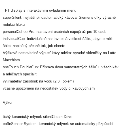
TFT display s interaktivním ovládáním menu
superSilent: nejtišší plnoautomatický kávovar Siemens díky výrazné
redukci hluku
personalCoffee Pro: nastavení osobních nápojů až pro 10 osob
individualCup: Individuálně nastavitelná velikost šálku, abyste měli
šálek naplněný přesně tak, jak chcete
Výškově nastavitelná výpusť kávy mléka: vysoké skleničky na Latte
Macchiato
oneTouch DoubleCup: Příprava dvou samostatných šálků u všech káv
a mléčných specialit
vyjímatelný zásobník na vodu (2.3 l objem)
včasné upozornění na nedostatek vody či kávových zrn
Výkon
tichý keramický mlýnek silentCeram Drive
coffeSensor System: keramický mlýnek se automaticky přizpůsobí