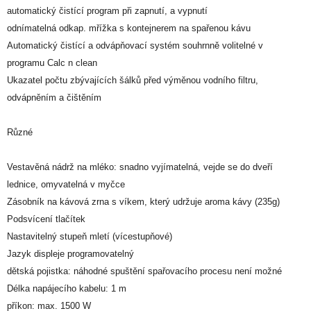
automatický čistící program při zapnutí, a vypnutí
odnímatelná odkap. mřížka s kontejnerem na spařenou kávu
Automatický čistící a odvápňovací systém souhrnně volitelné v
programu Calc n clean
Ukazatel počtu zbývajících šálků před výměnou vodního filtru,
odvápněním a čištěním
Různé
Vestavěná nádrž na mléko: snadno vyjímatelná, vejde se do dveří
lednice, omyvatelná v myčce
Zásobník na kávová zrna s víkem, který udržuje aroma kávy (235g)
Podsvícení tlačítek
Nastavitelný stupeň mletí (vícestupňové)
Jazyk displeje programovatelný
dětská pojistka: náhodné spuštění spařovacího procesu není možné
Délka napájecího kabelu: 1 m
příkon: max. 1500 W