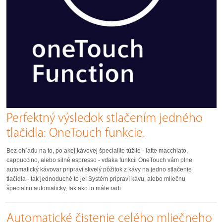
Perfektný výsledok stlačením jedného
tlačidla: OneTouch funkcie.
Bez ohľadu na to, po akej kávovej špecialite túžite - latte macchiato,
cappuccino, alebo silné espresso - vďaka funkcii OneTouch vám plne
automatický kávovar pripraví skvelý pôžitok z kávy na jedno stlačenie
tlačidla - tak jednoduché to je! Systém pripraví kávu, alebo mliečnu
špecialitu automaticky, tak ako to máte radi.
Automatické čistenie celého mliečneho