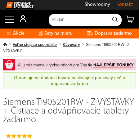
Showroomy
Kontakt
Akcie
Sety na mieru
Doprava zadarmo
Voľne stojace spotrebiče
Kávovary
Siemens TI905201RW - Z
VÝSTAVKY
Garantujeme dodanie tovaru nasledujúci pracovný deň s
dopravou zadarmo
Siemens TI905201RW - Z VÝSTAVKY
+ Čistiace a odvápňovacie tablety
zadarmo