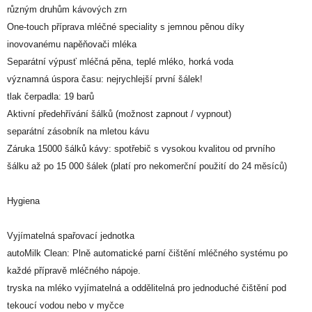
různým druhům kávových zrn
One-touch příprava mléčné speciality s jemnou pěnou díky
inovovanému napěňovači mléka
Separátní výpusť mléčná pěna, teplé mléko, horká voda
významná úspora času: nejrychlejší první šálek!
tlak čerpadla: 19 barů
Aktivní předehřívání šálků (možnost zapnout / vypnout)
separátní zásobník na mletou kávu
Záruka 15000 šálků kávy: spotřebič s vysokou kvalitou od prvního
šálku až po 15 000 šálek (platí pro nekomerční použití do 24 měsíců)
Hygiena
Vyjímatelná spařovací jednotka
autoMilk Clean: Plně automatické parní čištění mléčného systému po
každé přípravě mléčného nápoje.
tryska na mléko vyjímatelná a oddělitelná pro jednoduché čištění pod
tekoucí vodou nebo v myčce