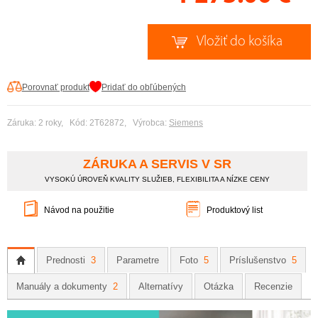
Porovnať produkt
Pridať do obľúbených
Záruka: 2 roky, Kód: 2T62872, Výrobca:
Siemens
ZÁRUKA A SERVIS V SR
VYSOKÚ ÚROVEŇ KVALITY SLUŽIEB, FLEXIBILITA A NÍZKE CENY
Návod na použitie
Produktový list
Prednosti
3
Parametre
Foto
5
Príslušenstvo
5
Manuály a dokumenty
2
Alternatívy
Otázka
Recenzie