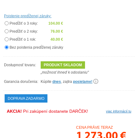
Poistenie predĺženej záruky:
Predĺžiť o 3 roky:
104.00 €
Predĺžiť o 2 roky:
76.00 €
Predĺžiť o 1 rok:
40.00 €
Bez poistenia predĺženej záruky
Dostupnosť tovaru:
PRODUKT SKLADOM
„možnosť ihneď k odoslaniu"
Garancia doručenia:
Kúpite
dnes
, zajtra
posielame!
DOPRAVA ZADARMO
AKCIA!
Pri zakúpení dostanete DARČEK!
viac informácií tu
CENA PRÁVE TERAZ
1 273.00
€