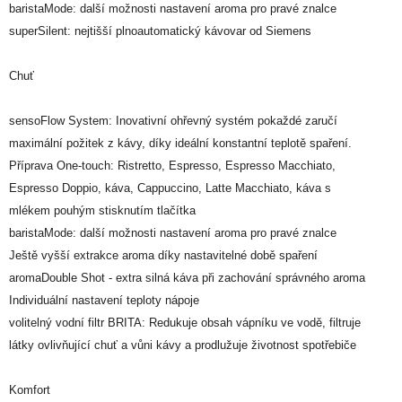
baristaMode: další možnosti nastavení aroma pro pravé znalce
superSilent: nejtišší plnoautomatický kávovar od Siemens
Chuť
sensoFlow System: Inovativní ohřevný systém pokaždé zaručí
maximální požitek z kávy, díky ideální konstantní teplotě spaření.
Příprava One-touch: Ristretto, Espresso, Espresso Macchiato,
Espresso Doppio, káva, Cappuccino, Latte Macchiato, káva s
mlékem pouhým stisknutím tlačítka
baristaMode: další možnosti nastavení aroma pro pravé znalce
Ještě vyšší extrakce aroma díky nastavitelné době spaření
aromaDouble Shot - extra silná káva při zachování správného aroma
Individuální nastavení teploty nápoje
volitelný vodní filtr BRITA: Redukuje obsah vápníku ve vodě, filtruje
látky ovlivňující chuť a vůni kávy a prodlužuje životnost spotřebiče
Komfort