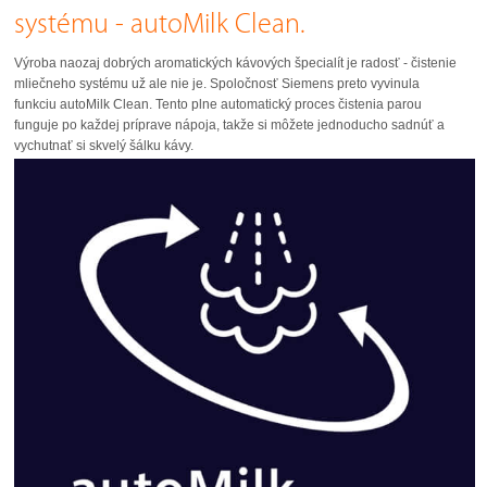
systému - autoMilk Clean.
Výroba naozaj dobrých aromatických kávových špecialít je radosť - čistenie
mliečneho systému už ale nie je. Spoločnosť Siemens preto vyvinula
funkciu autoMilk Clean. Tento plne automatický proces čistenia parou
funguje po každej príprave nápoja, takže si môžete jednoducho sadnúť a
vychutnať si skvelý šálku kávy.