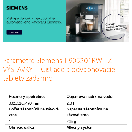
Parametre Siemens TI905201RW - Z
VÝSTAVKY + Čistiace a odvápňovacie
tablety zadarmo
Rozměry spotřebiče
Objemová nádrž na vodu
382x316x470 mm
2.3 l
Počet zásobníků na kávová
Kapacita zásobníku na
zrna
kávové zrno
1
235 g
Ohřívač šálků
Mléčný systém