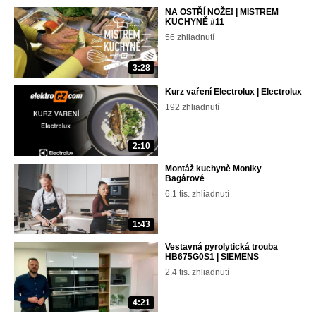
NA OSTŘÍ NOŽE! | MISTREM
KUCHYNĚ #11
56 zhliadnutí
3:28
Kurz vaření Electrolux | Electrolux
192 zhliadnutí
2:10
Montáž kuchyně Moniky
Bagárové
6.1 tis. zhliadnutí
1:43
Vestavná pyrolytická trouba
HB675G0S1 | SIEMENS
2.4 tis. zhliadnutí
4:21