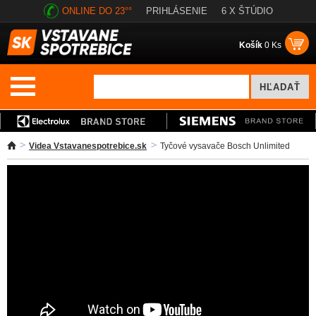
ONLINE DO 23°°
PRIHLÁSENIE
6 X ŠTÚDIO
Košík
0 Ks
Videa Vstavanespotrebice.sk
Tyčové vysavače Bosch Unlimited