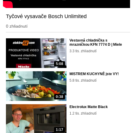
Tyčové vysavače Bosch Unlimited
0 zhliadnutí
Vestavná chladnička s
mrazničkou KFN 7774 D | Miele
3.3 tis. zhliadnutí
5:08
MISTREM KUCHYNĚ jste VY!
5.8 tis. zhliadnutí
0:38
Electrolux Matte Black
1.2 tis. zhliadnutí
1:17