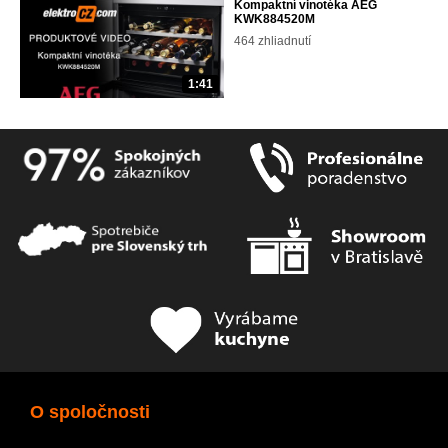
Kompaktní vinotéka AEG
KWK884520M
464 zhliadnutí
1:41
O spoločnosti