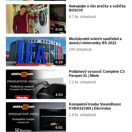
Nakupujte u nás pračky a sušičky
BOSCH!
8.7 tis. zhliadnutí
0:42
Mezinárodní veletrh spotřební a
domácí elektroniky IFA 2022
100 zhliadnutí
0:26
Podlahový vysavač Complete C3
Parquet XL | Miele
2.2 tis. zhliadnutí
4:53
Kompaktní trouba SteamBoost
KVBAS21WX | Electrolux
1.8 tis. zhliadnutí
6:01