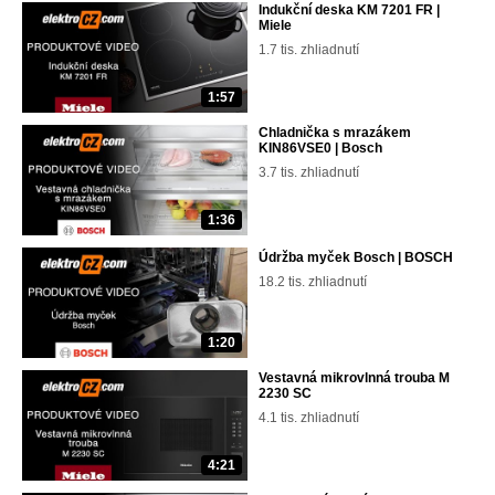
Indukční deska KM 7201 FR |
Miele
1.7 tis. zhliadnutí
1:57
Chladnička s mrazákem
KIN86VSE0 | Bosch
3.7 tis. zhliadnutí
1:36
Údržba myček Bosch | BOSCH
18.2 tis. zhliadnutí
1:20
Vestavná mikrovlnná trouba M
2230 SC
4.1 tis. zhliadnutí
4:21