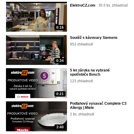
ElektroCZ.com
35.5 tis. zhliadnutí
0:16
Soutěž s kávovary Siemens
953 zhliadnutí
0:34
5 let záruka na vybrané
spotřebiče Bosch
123 zhliadnutí
0:21
Podlahový vysavač Complete C3
Allergy | Miele
2 tis. zhliadnutí
3:40