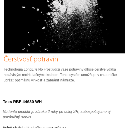
Čerstvosť potravín
Technológia LongLife No Frost udrží vaše potraviny dlhšie čerstvé vďaka
nezávislým recirkulačným okruhom. Tento systém umožňuje v chladničke
udržať optimálnu vlhkosť a zabrániť námraze.
Teka RBF 44630 WH
Na tento produkt je záruka 2 roky po celej SR, zabezpečujeme aj
pozáručný servis.
Volně stojící chladnička s mrazničkou