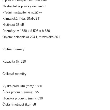
3 police z bezpečnostního skla
Nastavitelné poličky ve dveřích
Přední nastavitelné nožičky
Klimatická třída: SN/N/ST
Hlučnost 38 dB
Rozměry: v 1880 x š 595 x h 630
Objem: chladnička 224 l, mraznička 86 l
Vnitřní rozměry
Kapacita (l): 310
Celkové rozměry
Výška produktu (mm): 1880
Šířka produktu (mm): 595
Hloubka produktu (mm): 630
Čistá hmotnost (kg): 58