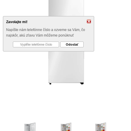
Zavolajte mi!
Napíšte nám telefónne číslo a ozveme sa Vám, čo
najskôr, akú zľavu Vám môžeme ponúknuť