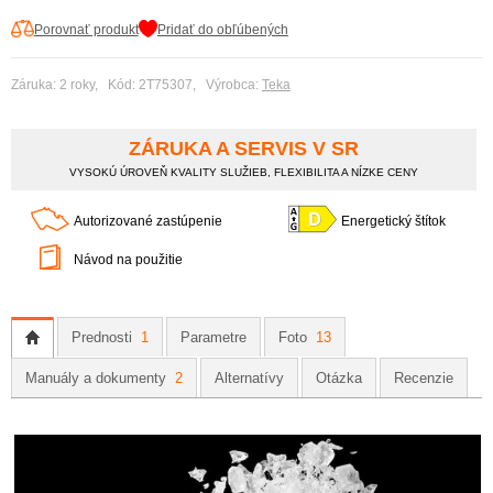
Porovnať produkt
Pridať do obľúbených
Záruka: 2 roky, Kód: 2T75307, Výrobca:
Teka
ZÁRUKA A SERVIS V SR
VYSOKÚ ÚROVEŇ KVALITY SLUŽIEB, FLEXIBILITA A NÍZKE CENY
Autorizované zastúpenie
Energetický štítok
Návod na použitie
Prednosti
1
Parametre
Foto
13
Manuály a dokumenty
2
Alternatívy
Otázka
Recenzie