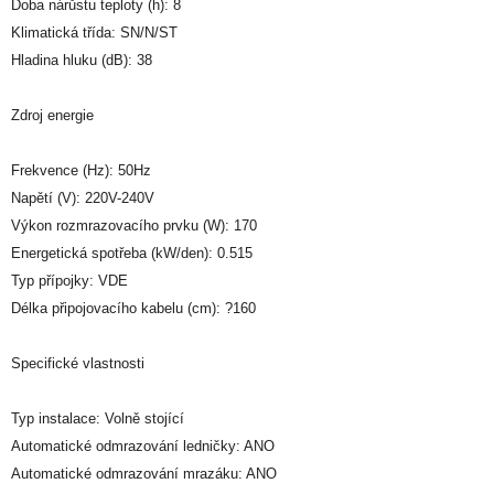
Doba nárůstu teploty (h): 8
Klimatická třída: SN/N/ST
Hladina hluku (dB): 38
Zdroj energie
Frekvence (Hz): 50Hz
Napětí (V): 220V-240V
Výkon rozmrazovacího prvku (W): 170
Energetická spotřeba (kW/den): 0.515
Typ přípojky: VDE
Délka připojovacího kabelu (cm): ?160
Specifické vlastnosti
Typ instalace: Volně stojící
Automatické odmrazování ledničky: ANO
Automatické odmrazování mrazáku: ANO