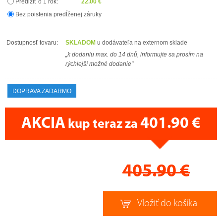
Predĺžiť o 1 rok:
22.00 €
Bez poistenia predĺženej záruky
Dostupnosť tovaru:
SKLADOM
u dodávateľa na externom sklade
„k dodaniu max. do 14 dnů, informujte sa prosím na
rýchlejší možné dodanie"
DOPRAVA ZADARMO
AKCIA
401.90 €
kup teraz za
CENA PRÁVE TERAZ
405.90
€