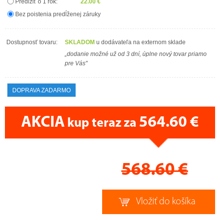
Predĺžiť o 1 rok:
22.00 €
Bez poistenia predĺženej záruky
Dostupnosť tovaru:
SKLADOM
u dodávateľa na externom sklade
„dodanie možné už od 3 dní, úplne nový tovar priamo
pre Vás"
DOPRAVA ZADARMO
AKCIA
564.60 €
kup teraz za
CENA PRÁVE TERAZ
568.60
€