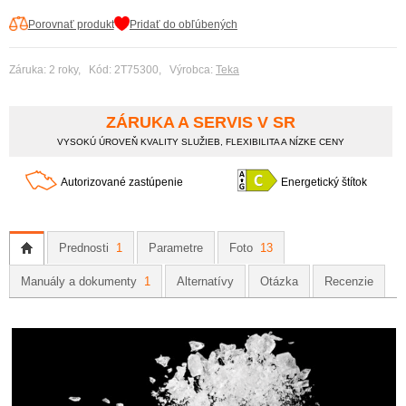
Porovnať produkt
Pridať do obľúbených
Záruka: 2 roky, Kód: 2T75300, Výrobca:
Teka
ZÁRUKA A SERVIS V SR
VYSOKÚ ÚROVEŇ KVALITY SLUŽIEB, FLEXIBILITA A NÍZKE CENY
Autorizované zastúpenie
Energetický štítok
Prednosti
1
Parametre
Foto
13
Manuály a dokumenty
1
Alternatívy
Otázka
Recenzie