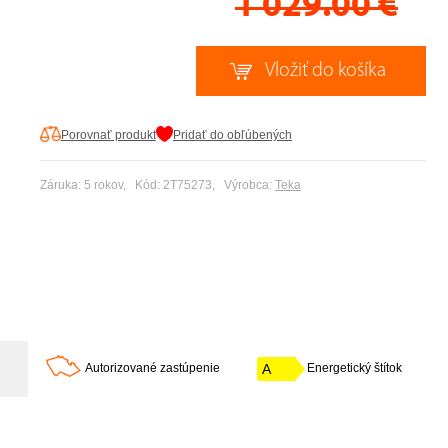
1 029.00
€
Porovnať produkt
Pridať do obľúbených
Záruka: 5 rokov, Kód: 2T75273, Výrobca:
Teka
Autorizované zastúpenie
A
Energetický štítok