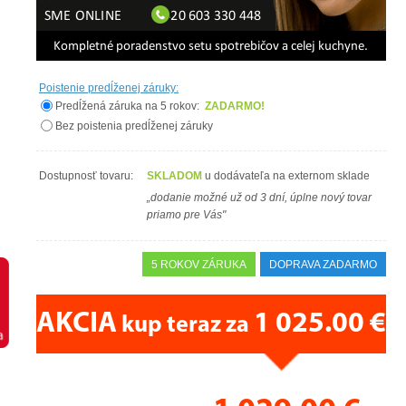
Poistenie predĺženej záruky:
Predĺžená záruka na 5 rokov:
ZADARMO!
Bez poistenia predĺženej záruky
Dostupnosť tovaru:
SKLADOM
u dodávateľa na externom sklade
„dodanie možné už od 3 dní, úplne nový tovar
priamo pre Vás"
5 ROKOV ZÁRUKA
DOPRAVA ZADARMO
AKCIA
1 025.00 €
kup teraz za
CENA PRÁVE TERAZ