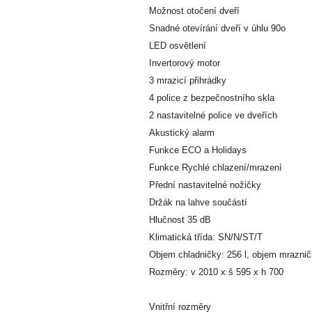
Možnost otočení dveří
Snadné otevírání dveří v úhlu 90o
LED osvětlení
Invertorový motor
3 mrazicí přihrádky
4 police z bezpečnostního skla
2 nastavitelné police ve dveřích
Akustický alarm
Funkce ECO a Holidays
Funkce Rychlé chlazení/mrazení
Přední nastavitelné nožičky
Držák na lahve součástí
Hlučnost 35 dB
Klimatická třída: SN/N/ST/T
Objem chladničky: 256 l, objem mraznič
Rozměry: v 2010 x š 595 x h 700
Vnitřní rozměry