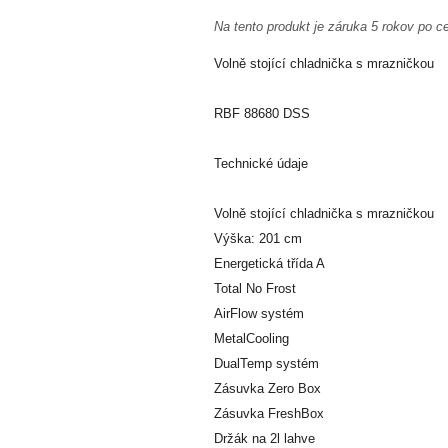
Na tento produkt je záruka 5 rokov po c
Volně stojící chladnička s mrazničkou
RBF 88680 DSS
Technické údaje
Volně stojící chladnička s mrazničkou
Výška: 201 cm
Energetická třída A
Total No Frost
AirFlow systém
MetalCooling
DualTemp systém
Zásuvka Zero Box
Zásuvka FreshBox
Držák na 2l lahve