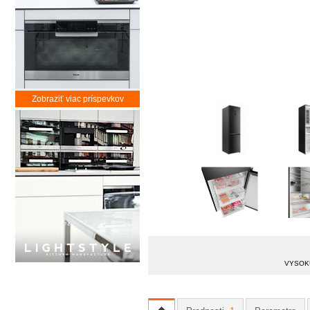
Zobraziť viac príspevkov
VYSOKÚ