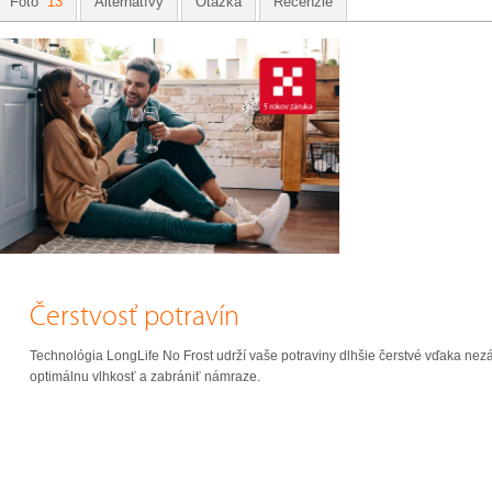
Foto
13
Alternatívy
Otázka
Recenzie
Čerstvosť potravín
Technológia LongLife No Frost udrží vaše potraviny dlhšie čerstvé vďaka ne
optimálnu vlhkosť a zabrániť námraze.