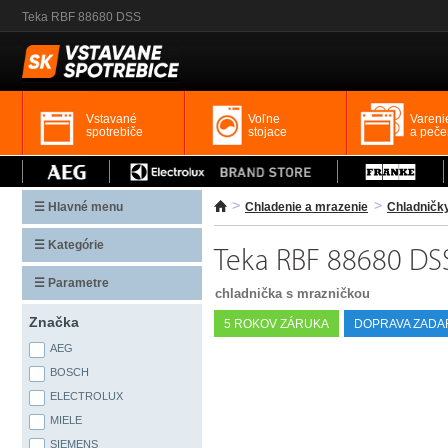
Teka RBF 88680 DSS
Vstavané
Voľne
Vareni
spotrebiče
stojace
a peče
☰ Hlavné menu
Chladenie a mrazenie
Chladničk
☰ Kategórie
Teka RBF 88680 DS
☰ Parametre
chladnička s mrazničkou
Značka
5 ROKOV ZÁRUKA
DOPRAVA ZAD
AEG
BOSCH
ELECTROLUX
MIELE
SIEMENS