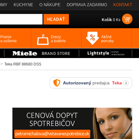
RMY
KUCHYNE
O NÁKUPE
DOPRAVA ZADARMO
KONTAKT
Košík
0 Ks
Pranie
Drezy
Akčné
a sušenie
a batérie
ponuky
Teka RBF 88680 DSS
Autorizovaný
predajca
Teka
i