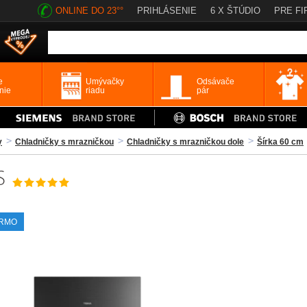
ONLINE DO 23°°
PRIHLÁSENIE
6 X ŠTÚDIO
PRE FI
e
Umývačky
Odsávače
nie
riadu
pár
y
Chladničky s mrazničkou
Chladničky s mrazničkou dole
Šírka 60 cm
S
ARMO