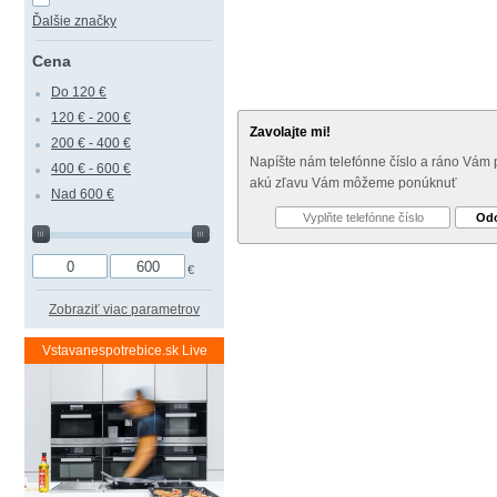
Ďalšie značky
Cena
Do 120 €
120 € - 200 €
Zavolajte mi!
200 € - 400 €
Napíšte nám telefónne číslo a ráno Vám
400 € - 600 €
akú zľavu Vám môžeme ponúknuť
Nad 600 €
€
Zobraziť viac parametrov
Vstavanespotrebice.sk Live