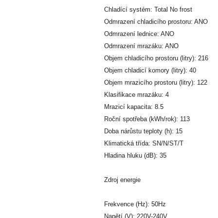
Chladící systém: Total No frost
Odmrazení chladicího prostoru: ANO
Odmrazení lednice: ANO
Odmrazení mrazáku: ANO
Objem chladicího prostoru (litry): 216
Objem chladicí komory (litry): 40
Objem mrazicího prostoru (litry): 122
Klasifikace mrazáku: 4
Mrazicí kapacita: 8.5
Roční spotřeba (kWh/rok): 113
Doba nárůstu teploty (h): 15
Klimatická třída: SN/N/ST/T
Hladina hluku (dB): 35
Zdroj energie
Frekvence (Hz): 50Hz
Napětí (V): 220V-240V