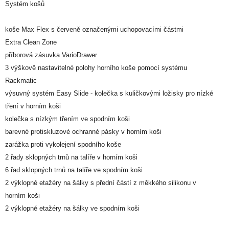
Systém košů
koše Max Flex s červeně označenými uchopovacími částmi
Extra Clean Zone
příborová zásuvka VarioDrawer
3 výškově nastavitelné polohy horního koše pomocí systému
Rackmatic
výsuvný systém Easy Slide - kolečka s kuličkovými ložisky pro nízké
tření v horním koši
kolečka s nízkým třením ve spodním koši
barevné protiskluzové ochranné pásky v horním koši
zarážka proti vykolejení spodního koše
2 řady sklopných trnů na talíře v horním koši
6 řad sklopných trnů na talíře ve spodním koši
2 výklopné etažéry na šálky s přední částí z měkkého silikonu v
horním koši
2 výklopné etažéry na šálky ve spodním koši