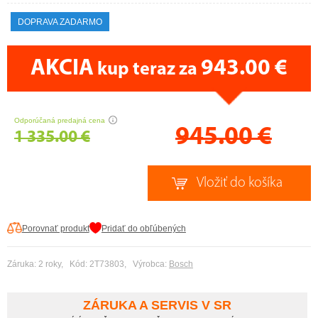
DOPRAVA ZADARMO
AKCIA
943.00 €
kup teraz za
CENA PRÁVE TERAZ
Odporúčaná predajná cena
945.00
€
1 335.00 €
Porovnať produkt
Pridať do obľúbených
Záruka: 2 roky, Kód: 2T73803, Výrobca:
Bosch
ZÁRUKA A SERVIS V SR