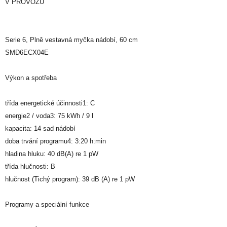
V PROVOZU
Serie 6, Plně vestavná myčka nádobí, 60 cm
SMD6ECX04E
Výkon a spotřeba
třída energetické účinnosti1: C
energie2 / voda3: 75 kWh / 9 l
kapacita: 14 sad nádobí
doba trvání programu4: 3:20 h:min
hladina hluku: 40 dB(A) re 1 pW
třída hlučnosti: B
hlučnost (Tichý program): 39 dB (A) re 1 pW
Programy a speciální funkce