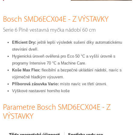
Bosch SMD6ECX04E - Z VÝSTAVKY
Serie 6 Plně vestavná myčka nádobí 60 cm
Efficient Dry:
ještě lepší výsledek sušení díky automatickému
otevírání dveří.
Hygienická úroveň ověřená pro Eco 50 °C a vyšší úrovně s
programy Intensive 70 °C a Machine Care.
Koše Max Flex:
flexibilní a bezpečné ukládání nádobí, navíc s
výjimečně hladkým výsuvem.
Příborová zásuvka Vario:
místo navíc ve třetí úrovni.
Výškové nastavení horního koše
Parametre Bosch SMD6ECX04E - Z
VÝSTAVKY
Třída energetické účinnosti
Spotřeba vody eco