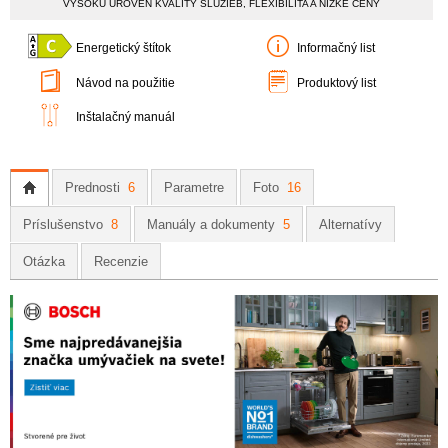
VYSOKÚ ÚROVEŇ KVALITY SLUŽIEB, FLEXIBILITA A NÍZKE CENY
Energetický štítok
Informačný list
Návod na použitie
Produktový list
Inštalačný manuál
Prednosti
6
Parametre
Foto
16
Príslušenstvo
8
Manuály a dokumenty
5
Alternatívy
Otázka
Recenzie