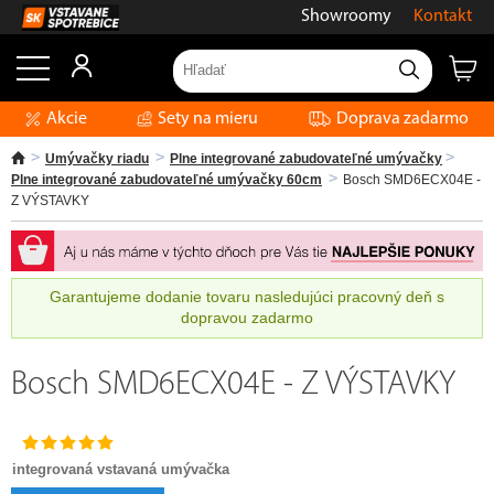
Showroomy
Kontakt
Akcie
Sety na mieru
Doprava zadarmo
Umývačky riadu
Plne integrované zabudovateľné umývačky
Plne integrované zabudovateľné umývačky 60cm
Bosch SMD6ECX04E -
Z VÝSTAVKY
Garantujeme dodanie tovaru nasledujúci pracovný deň s
dopravou zadarmo
Bosch SMD6ECX04E - Z VÝSTAVKY
integrovaná vstavaná umývačka