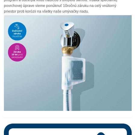
povrchovej úprave vieme ponúknuť 10ročnú záruku na celý vnútorný
priestor proti korózii na všetky naše umývačky riadu.