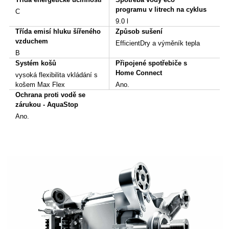
programu v litrech na cyklus
C
9.0 l
Třída emisí hluku šířeného
Způsob sušení
vzduchem
EfficientDry a výměník tepla
B
Systém košů
Připojené spotřebiče s
Home Connect
vysoká flexibilita vkládání s
košem Max Flex
Ano.
Ochrana proti vodě se
zárukou - AquaStop
Ano.