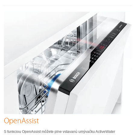
OpenAssist
S funkciou OpenAssist môžete plne vstavanú umývačku ActiveWater