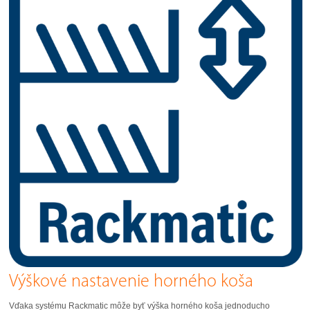
Výškové nastavenie horného koša
Vďaka systému Rackmatic môže byť výška horného koša jednoducho