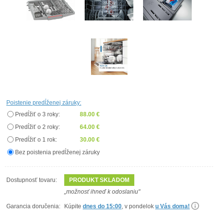
Poistenie predĺženej záruky:
Predĺžiť o 3 roky:
88.00 €
Predĺžiť o 2 roky:
64.00 €
Predĺžiť o 1 rok:
30.00 €
Bez poistenia predĺženej záruky
Dostupnosť tovaru:
PRODUKT SKLADOM
„možnosť ihneď k odoslaniu"
Garancia doručenia:
Kúpite
dnes do 15:00
, v pondelok
u Vás doma!