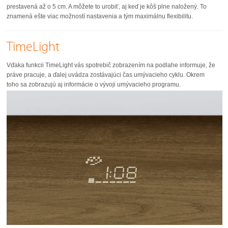
prestavená až o 5 cm. A môžete to urobiť, aj keď je kôš plne naložený. To
znamená ešte viac možností nastavenia a tým maximálnu flexibilitu.
TimeLight
Vďaka funkcii TimeLight vás spotrebič zobrazením na podlahe informuje, že
práve pracuje, a ďalej uvádza zostávajúci čas umývacieho cyklu. Okrem
toho sa zobrazujú aj informácie o vývoji umývacieho programu.