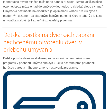
jednoducho otvoriť stlačením čelného panelu prístroja. Dvere tak čiastočne
otvoríte, takže môžete riad do umývačky jednoducho vkladať alebo vynímať.
Umývačka bez madla na dvierkach je optimálnou voľbou pre kuchyne s
moderným dizajnom sa zladenými čelnými panelmi. Okrem toho, že je taká
umývačka štýlová, je tiež veľmi užívateľsky príjemná.
Detská poistka na dvierkach zabráni
nechcenému otvoreniu dverí v
priebehu umývania
Detská poistka dverí zaistí dvere proti otvoreniu a neumožní zmenu
programu v priebehu umývacieho cyklu. Je to ochrana proti poraneniu
horúcou parou a náhodnej zmene nastavenia programu.