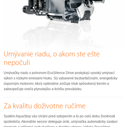
Umývanie riadu, o akom ste ešte
nepočuli
Umývačky riadu s pohonom EcoSilence Drive poskytujú vysoký umývací
výkon s nízkymi emisiami hluku. Sú vybavené bezkartáčovým, energeticky
úsporným motorom, ktorý optimálne znižuje hluk spôsobený trením a
zabezpečuje oveľa plynulejšiu a tichšiu prevádzku.
Za kvalitu doživotne ručíme
Systém AquaStop vás chráni pred vytopením a to po celú dobu životnosti
spotrebiča. Akonáhle senzor deteguje únik, umývačka automaticky zastaví
program a odčerpá vodu hadicou s dvojitou stenou. Vďaka špeciálnej