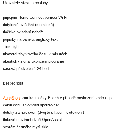
Ukazatele stavu a obsluhy
připojení Home Connect pomocí Wi-Fi
dotykové ovládání (metalické)
tlačítka ovládání nahoře
popisky na panelu: anglický text
TimeLight
ukazatel zbytkového času v minutách
akustický signál ukončení programu
časová předvolba 1-24 hod
Bezpečnost
AquaStop
: záruka značky Bosch v případě poškození vodou - po
celou dobu životnosti spotřebiče*
dětský zámek dveří (dvojité stlačení k otevření)
tlakové otevírání dveří OpenAssist
systém šetrného mytí skla