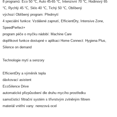
8 programů: Eco 50 °C, Auto 45-65 °C, Intenzivní 70 °C, Hodinový 65
°C, Rychlý 45 °C, Sklo 40 °C, Tichý 50 °C, Oblíbený
výchozí Oblíbený program: Předmytí
4 speciální funkce: Vzdálené zapnutí, EfficientDry, Intensive Zone,
SpeedPerfect+
program péče o myčku nádobí: Machine Care
doplňkové funkce dostupné v aplikaci Home Connect: Hygiena Plus,
Silence on demand
Technologie mytí a senzory
EfficientDry a výměník tepla
dávkovací asistent
EcoSilence Drive
automatické přizpůsobení dle druhu mycího prostředku
samočisticí filtrační systém s třívrstvým zvlněným filtrem
materiál vnitřní vany: nerezová ocel