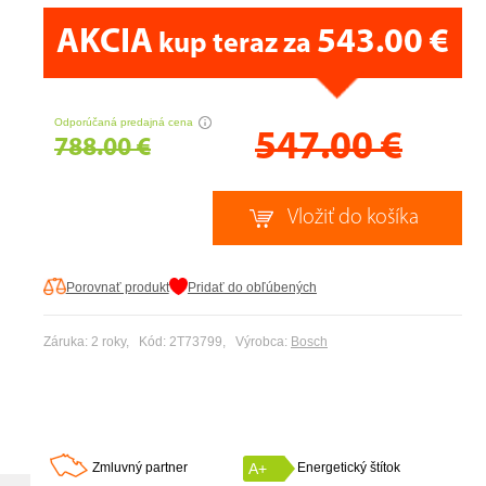
AKCIA
543.00 €
kup teraz za
CENA PRÁVE TERAZ
Odporúčaná predajná cena
547.00
€
788.00 €
Porovnať produkt
Pridať do obľúbených
Záruka: 2 roky, Kód: 2T73799, Výrobca:
Bosch
Zmluvný partner
A+
Energetický štítok