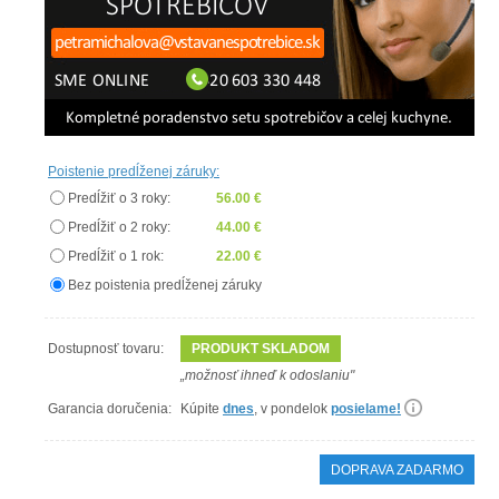
Poistenie predĺženej záruky:
Predĺžiť o 3 roky:
56.00 €
Predĺžiť o 2 roky:
44.00 €
Predĺžiť o 1 rok:
22.00 €
Bez poistenia predĺženej záruky
Dostupnosť tovaru:
PRODUKT SKLADOM
„možnosť ihneď k odoslaniu"
Garancia doručenia:
Kúpite
dnes
, v pondelok
posielame!
DOPRAVA ZADARMO