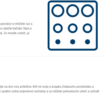
pyrolýzy si môžete raz a
 stlačte tlačidlo Start a
é, čo musíte urobiť, je
jte na dno rúry približne 400 ml vody a kvapku čistiaceho prostriedku a
i systém zotrie pripečené nečistoty a vy môžete jednoducho utrieť a vyčistiť