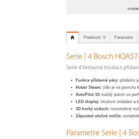
VYSOKÚ
Prednosti
9
Parametre
Serie | 4 Bosch HQA5
Serie 4 Vestavná trouba s přída
Funkce přídavné páry:
přidáním j
Hotair Steam:
jídlo je na povrchu 
AutoPilot 10:
každý pokrm se perf
LED displej:
intuitivní ovládání a k
3D horký vzduch:
rovnoměrné rozlo
Zápustné otočné voliče:
usnadněte
Parametre Serie | 4 