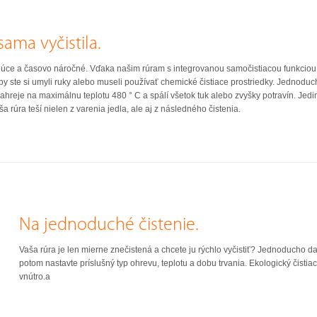
sama vyčistila.
júce a časovo náročné. Vďaka našim rúram s integrovanou samočistiacou funkciou 
y ste si umyli ruky alebo museli používať chemické čistiace prostriedky. Jednoducho
ahreje na maximálnu teplotu 480 ° C a spálí všetok tuk alebo zvyšky potravín. Jedin
 rúra teší nielen z varenia jedla, ale aj z následného čistenia.
Na jednoduché čistenie.
Vaša rúra je len mierne znečistená a chcete ju rýchlo vyčistiť? Jednoducho da
potom nastavte príslušný typ ohrevu, teplotu a dobu trvania. Ekologický čistiac
vnútro.a