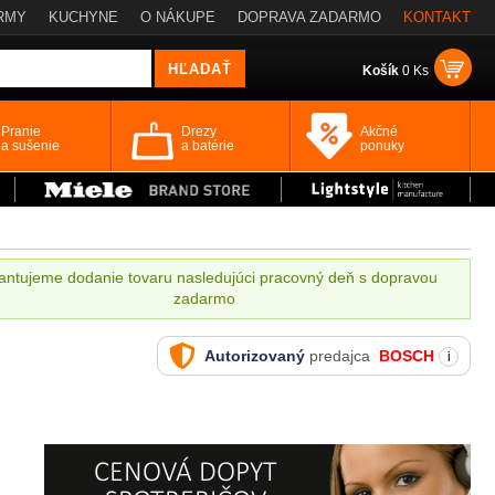
RMY
KUCHYNE
O NÁKUPE
DOPRAVA ZADARMO
KONTAKT
Košík
0 Ks
Pranie
Drezy
Akčné
a sušenie
a batérie
ponuky
antujeme dodanie tovaru nasledujúci pracovný deň s dopravou
zadarmo
Autorizovaný
predajca
BOSCH
i