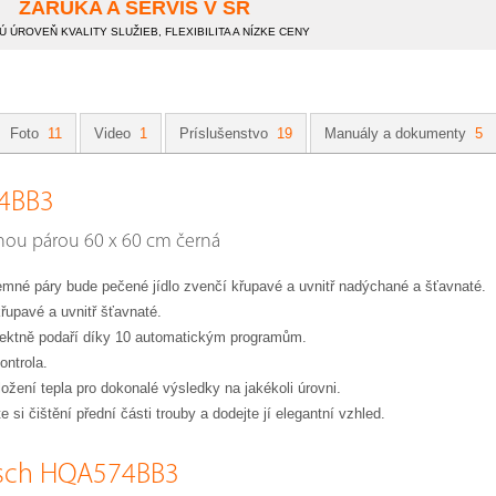
ZÁRUKA A SERVIS V SR
 ÚROVEŇ KVALITY SLUŽIEB, FLEXIBILITA A NÍZKE CENY
Foto
11
Video
1
Príslušenstvo
19
Manuály a dokumenty
5
74BB3
vnou párou 60 x 60 cm černá
emné páry bude pečené jídlo zvenčí křupavé a uvnitř nadýchané a šťavnaté.
křupavé a uvnitř šťavnaté.
ektně podaří díky 10 automatickým programům.
ontrola.
žení tepla pro dokonalé výsledky na jakékoli úrovni.
 si čištění přední části trouby a dodejte jí elegantní vzhled.
Bosch HQA574BB3