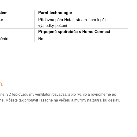
ystém
Parní technologie
ké
Přídavná pára Hotair steam - pro lepší
výsledky pečení
Připojené spotřebiče s Home Connect
něním
Ne.
h.
sne. 3D teplovzdušný ventilátor rozvádza teplo rýchlo a rovnomerne po
e. Môžete tak pripraviť lasagne na večeru a muffiny na zajtrajšiu desiatu