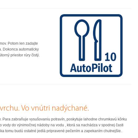
amov. Potom len zadajte
nia. Dokonca automaticky
rný priestor rúry čistý.
vrchu. Vo vnútri nadýchané.
dky. Para zabraňuje vysušovaniu potravín, poskytuje lahodne chrumkavú kôrku
 vody do výnimočnej nádoby na vodu , ktorá sa nachádza v spodnej časti
 Vďaka tomu budú ostatné jedlá pripravené pečením a zapekaním chutnejšie.