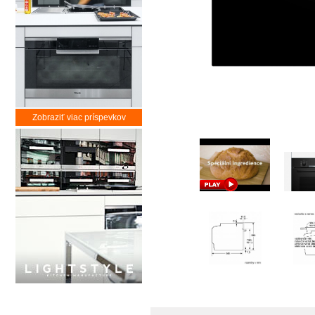
Zobraziť viac príspevkov