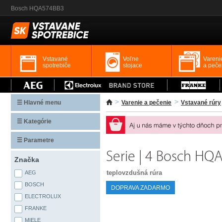
Bosch HQA574BB3
Vstavané
Voľne
Vareni
spotrebiče
stojace
a peče
☰ Hlavné menu
Varenie a pečenie
Vstavané rúry
☰ Kategórie
☰ Parametre
Serie | 4 Bosch H
Značka
teplovzdušná rúra
AEG
BOSCH
DOPRAVA ZADARMO
ELECTROLUX
FRANKE
MIELE