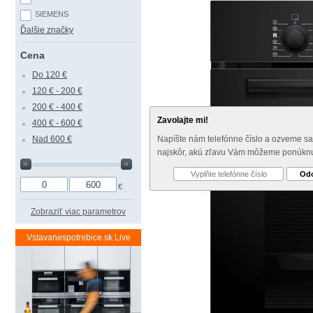
SIEMENS
Ďalšie značky
Cena
Do 120 €
120 € - 200 €
200 € - 400 €
Zavolajte mi!
400 € - 600 €
Nad 600 €
Napíšte nám telefónne číslo a ozveme s
najskôr, akú zľavu Vám môžeme ponúkn
€
Zobraziť viac parametrov
Vstavanespotrebice.sk Live