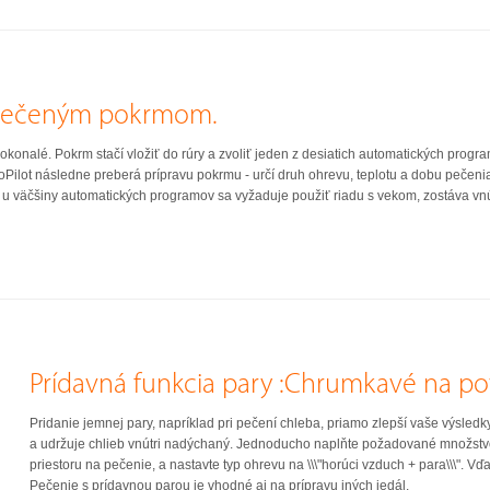
upečeným pokrmom.
konalé. Pokrm stačí vložiť do rúry a zvoliť jeden z desiatich automatických progr
 AutoPilot následne preberá prípravu pokrmu - určí druh ohrevu, teplotu a dobu peče
u väčšiny automatických programov sa vyžaduje použiť riadu s vekom, zostáva vnúto
Prídavná funkcia pary :Chrumkavé na po
Pridanie jemnej pary, napríklad pri pečení chleba, priamo zlepší vaše výsle
a udržuje chlieb vnútri nadýchaný. Jednoducho naplňte požadované množstvo
priestoru na pečenie, a nastavte typ ohrevu na \\\"horúci vzduch + para\\\".
Pečenie s prídavnou parou je vhodné aj na prípravu iných jedál.