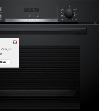
a Vám, čo
uť