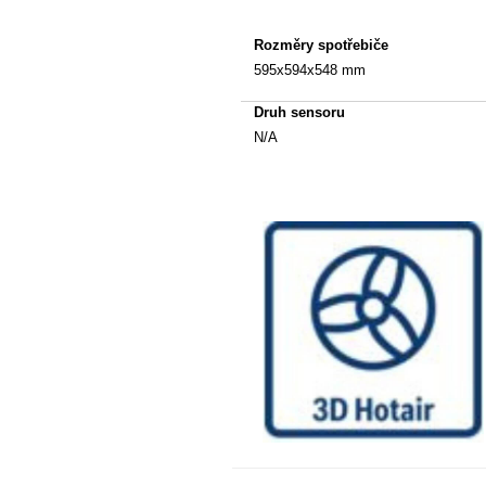
Rozměry spotřebiče
595x594x548 mm
Druh sensoru
N/A