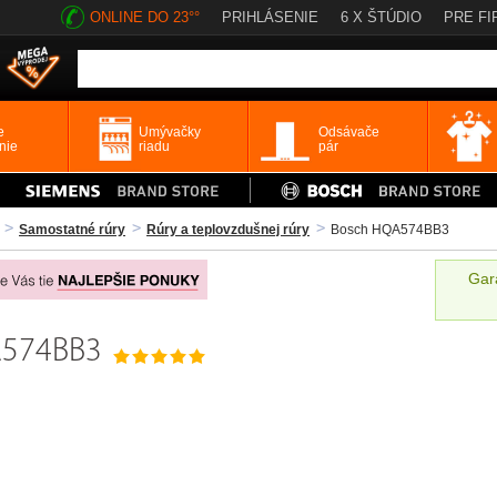
ONLINE DO 23°°
PRIHLÁSENIE
6 X ŠTÚDIO
PRE FI
e
Umývačky
Odsávače
nie
riadu
pár
Samostatné rúry
Rúry a teplovzdušnej rúry
Bosch HQA574BB3
Gar
QA574BB3