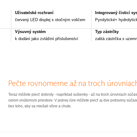
Uživatelské rozhraní
Integrovaný čisticí s
červený LED displej s otočným voličem
Pyrolytické+ hydrolytic
Výsuvný systém
Typ zástrčky
k dodání jako zvláštní příslušenství
zalitá zástrčka s uzem
Pečte rovnomerne až na troch úrovniac
Teraz môžete piecť dobroty - napríklad sušienky - až na troch úrovniach súča
celom vnútornom priestore. V jednej rúre môžete piecť aj dve potraviny súčasn
bez toho, aby sa miešali vône a chute.