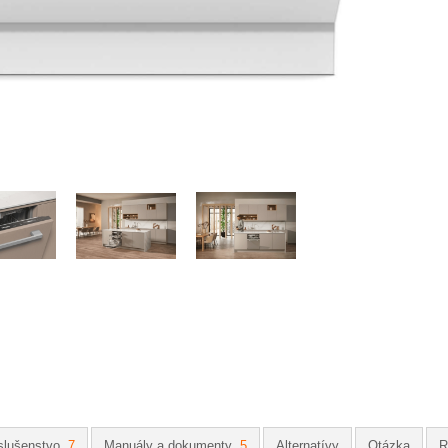
slušenstvo
7
Manuály a dokumenty
5
Alternatívy
Otázka
R