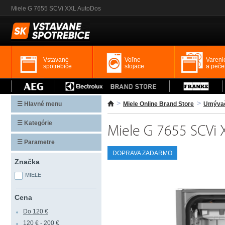
Miele G 7655 SCVi XXL AutoDos
Vstavané
Voľne
Vareni
spotrebiče
stojace
a peče
☰ Hlavné menu
Miele Online Brand Store
Umývač
☰ Kategórie
Miele G 7655 SCVi
☰ Parametre
DOPRAVA ZADARMO
Značka
MIELE
Cena
Do 120 €
120 € - 200 €