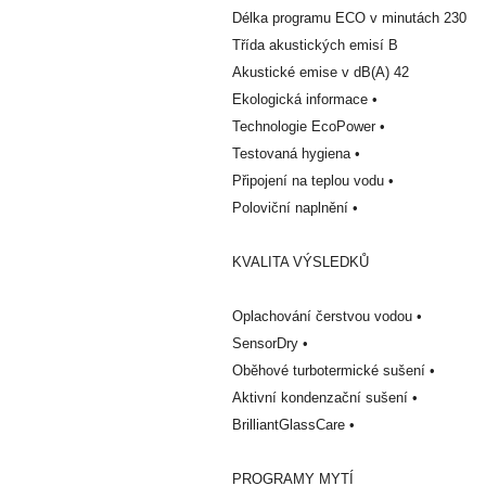
Délka programu ECO v minutách 230
Třída akustických emisí B
Akustické emise v dB(A) 42
Ekologická informace •
Technologie EcoPower •
Testovaná hygiena •
Připojení na teplou vodu •
Poloviční naplnění •
KVALITA VÝSLEDKŮ
Oplachování čerstvou vodou •
SensorDry •
Oběhové turbotermické sušení •
Aktivní kondenzační sušení •
BrilliantGlassCare •
PROGRAMY MYTÍ