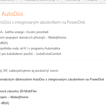
L AutoDos
toDos s integrovaným zásobníkem na PowerDisk
A– šetříte energii i životní prostředí
erní propojení domácích přístrojů – Miele@home
 dB(A)
spotřeba vody od 6 l v programu Automatika
ní pro každodenní použití – košeExtraComfort
lej SR, zabezpečujeme aj pozáručný servis.
tomatickým dávkováním AutoDos s integrovaným zásobníkem na PowerDisk
orová zásuvka 3D-MultiFlex
trojem – Miele@home
) dB(A)