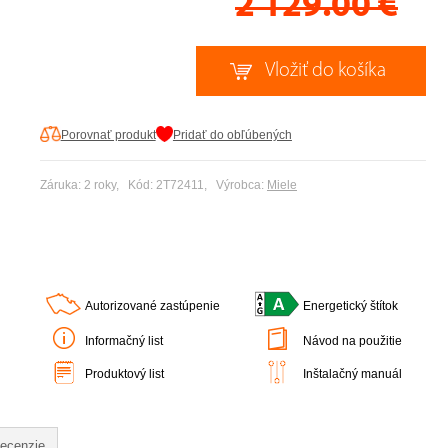
2 129.00
€
Porovnať produkt
Pridať do obľúbených
Záruka: 2 roky, Kód: 2T72411, Výrobca:
Miele
Autorizované zastúpenie
Energetický štítok
Informačný list
Návod na použitie
Produktový list
Inštalačný manuál
ecenzie