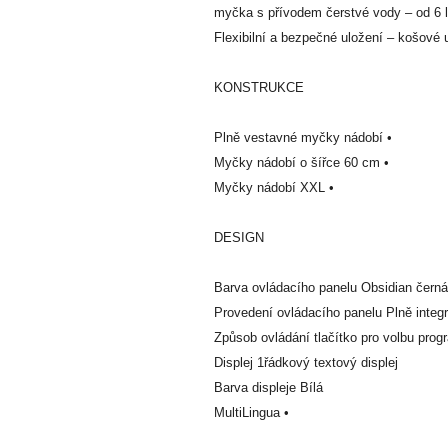
myčka s přívodem čerstvé vody – od 6 
Flexibilní a bezpečné uložení – košové
KONSTRUKCE
Plně vestavné myčky nádobí •
Myčky nádobí o šířce 60 cm •
Myčky nádobí XXL •
DESIGN
Barva ovládacího panelu Obsidian černá
Provedení ovládacího panelu Plně integr
Způsob ovládání tlačítko pro volbu prog
Displej 1řádkový textový displej
Barva displeje Bílá
MultiLingua •