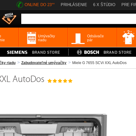
ONLINE DO 23°°
PRIHLÁSENIE
6 X ŠTÚDIO
PRE FI
e
Umývačky
Odsávače
nie
riadu
pár
ky riadu
Zabudovateľné umývačky
Miele G 7655 SCVi XXL AutoDos
 XXL AutoDos