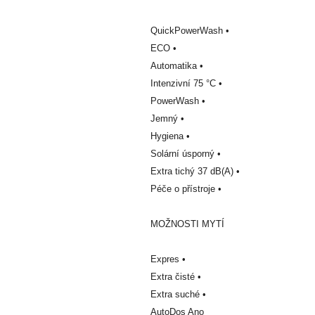
QuickPowerWash •
ECO •
Automatika •
Intenzivní 75 °C •
PowerWash •
Jemný •
Hygiena •
Solární úsporný •
Extra tichý 37 dB(A) •
Péče o přístroje •
MOŽNOSTI MYTÍ
Expres •
Extra čisté •
Extra suché •
AutoDos Ano