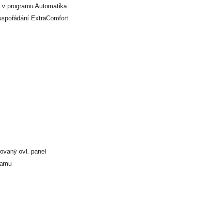
l v programu Automatika
 uspořádání ExtraComfort
ovaný ovl. panel
ramu