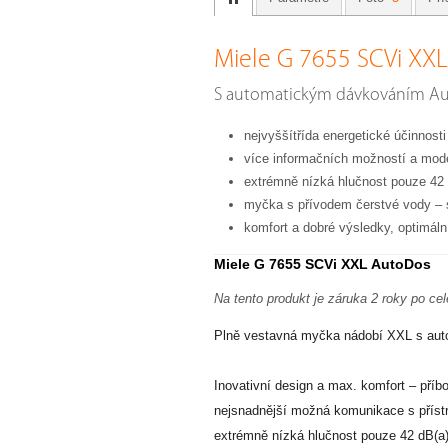
Miele G 7655 SCVi XX
S automatickým dávkováním Au
nejvyššítřída energetické účinnosti 
více informačních možností a mod
extrémně nízká hlučnost pouze 42
myčka s přívodem čerstvé vody – 
komfort a dobré výsledky, optimál
Miele G 7655 SCVi XXL AutoDos
Na tento produkt je záruka 2 roky po ce
Plně vestavná myčka nádobí XXL s au
Inovativní design a max. komfort – příb
nejsnadnější možná komunikace s přís
extrémně nízká hlučnost pouze 42 dB(a