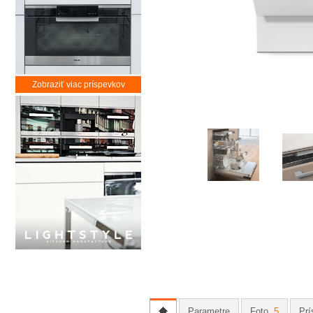
Zobraziť viac príspevkov
Parametre
Foto
5
Prí