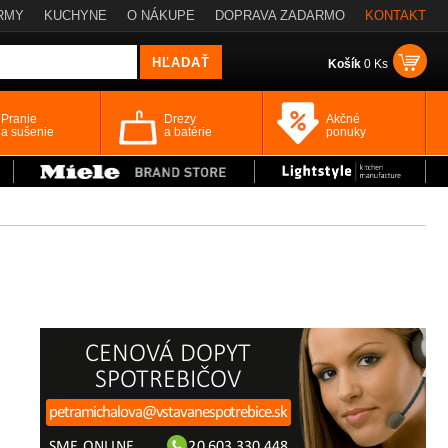
RMY
KUCHYNE
O NÁKUPE
DOPRAVA ZADARMO
KONTAKT
Košík
0 Ks
Pranie
Drezy
Akčné
a sušenie
a batérie
ponuky