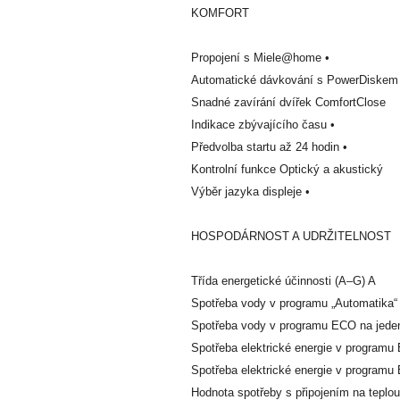
KOMFORT
Propojení s Miele@home •
Automatické dávkování s PowerDiskem
Snadné zavírání dvířek ComfortClose
Indikace zbývajícího času •
Předvolba startu až 24 hodin •
Kontrolní funkce Optický a akustický
Výběr jazyka displeje •
HOSPODÁRNOST A UDRŽITELNOST
Třída energetické účinnosti (A–G) A
Spotřeba vody v programu „Automatika“ v
Spotřeba vody v programu ECO na jeden
Spotřeba elektrické energie v program
Spotřeba elektrické energie v program
Hodnota spotřeby s připojením na tepl