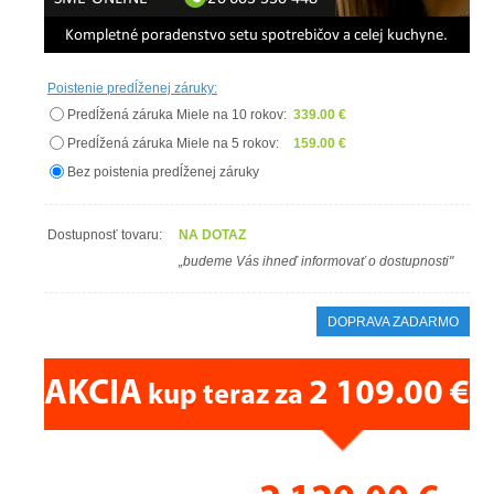
Poistenie predĺženej záruky:
Predĺžená záruka Miele na 10 rokov:
339.00 €
Predĺžená záruka Miele na 5 rokov:
159.00 €
Bez poistenia predĺženej záruky
Dostupnosť tovaru:
NA DOTAZ
„budeme Vás ihneď informovať o dostupnosti"
DOPRAVA ZADARMO
AKCIA
2 109.00 €
kup teraz za
CENA PRÁVE TERAZ