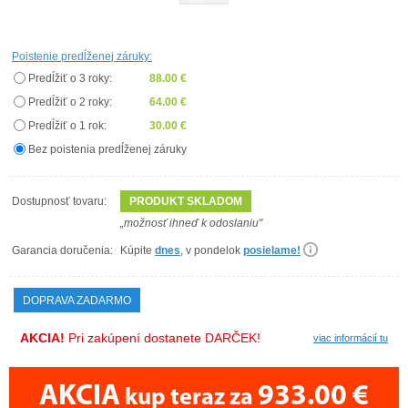
Poistenie predĺženej záruky:
Predĺžiť o 3 roky:
88.00 €
Predĺžiť o 2 roky:
64.00 €
Predĺžiť o 1 rok:
30.00 €
Bez poistenia predĺženej záruky
Dostupnosť tovaru:
PRODUKT SKLADOM
„možnosť ihneď k odoslaniu"
Garancia doručenia:
Kúpite
dnes
, v pondelok
posielame!
DOPRAVA ZADARMO
AKCIA!
Pri zakúpení dostanete DARČEK!
viac informácií tu
AKCIA
933.00 €
kup teraz za