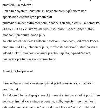
prostředku a aviváže
Anti Stain systém: odstraní 16 nejčastějších typů skvrn bez
speciálních chemických prostředků
přídavné funkce: extra máchání, snadné žehlení, skvrny - automatika,
i-DOS 1, i-DOS 2, intenzivní plus, tišší praní, SpeedPerfect, stop
máchání, předpírka, voda plus
TouchControl tlačítka: základní nastavení, zap./vyp., odložení konce
programu, i-DOS, intenzivní plus, možnosti nastavení, start/pauza s
reload funkcí (možnost doplnění prádla), teplota, SpeedPerfect,
nastavení počtu otáček/stop máchání
Komfort a bezpečnost
funkce Reload: máte možnost přidat prádlo dokonce i po začátku
pracího cyklu
TFT dobře čitelný displej s vysokým rozlišením pro snadné použití se
zobrazením indikace stavu programu, volby teploty, max. rychlosti
odstřeďování, zbývajícího času, odložení konce času až o 24 hod.,