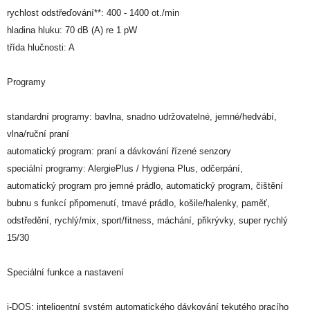
rychlost odstřeďování**: 400 - 1400 ot./min
hladina hluku: 70 dB (A) re 1 pW
třída hlučnosti: A
Programy
standardní programy: bavlna, snadno udržovatelné, jemné/hedvábí,
vlna/ruční praní
automatický program: praní a dávkování řízené senzory
speciální programy: AlergiePlus / Hygiena Plus, odčerpání,
automatický program pro jemné prádlo, automatický program, čištění
bubnu s funkcí připomenutí, tmavé prádlo, košile/halenky, paměť,
odstředění, rychlý/mix, sport/fitness, máchání, přikrývky, super rychlý
15/30
Speciální funkce a nastavení
i-DOS: inteligentní systém automatického dávkování tekutého pracího