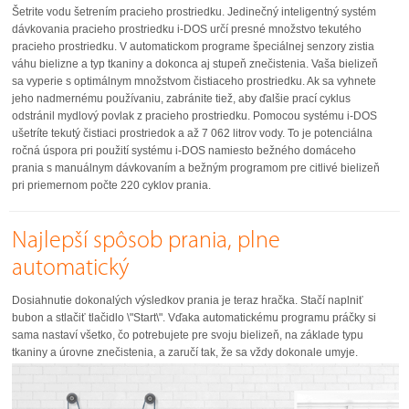
Šetrite vodu šetrením pracieho prostriedku. Jedinečný inteligentný systém
dávkovania pracieho prostriedku i-DOS určí presné množstvo tekutého
pracieho prostriedku. V automatickom programe špeciálnej senzory zistia
váhu bielizne a typ tkaniny a dokonca aj stupeň znečistenia. Vaša bielizeň
sa vyperie s optimálnym množstvom čistiaceho prostriedku. Ak sa vyhnete
jeho nadmernému používaniu, zabránite tiež, aby ďalšie prací cyklus
odstránil mydlový povlak z pracieho prostriedku. Pomocou systému i-DOS
ušetríte tekutý čistiaci prostriedok a až 7 062 litrov vody. To je potenciálna
ročná úspora pri použití systému i-DOS namiesto bežného domáceho
prania s manuálnym dávkovaním a bežným programom pre citlivé bielizeň
pri priemernom počte 220 cyklov prania.
Najlepší spôsob prania, plne
automatický
Dosiahnutie dokonalých výsledkov prania je teraz hračka. Stačí naplniť
bubon a stlačiť tlačidlo \"Start\". Vďaka automatickému programu práčky si
sama nastaví všetko, čo potrebujete pre svoju bielizeň, na základe typu
tkaniny a úrovne znečistenia, a zaručí tak, že sa vždy dokonale umyje.