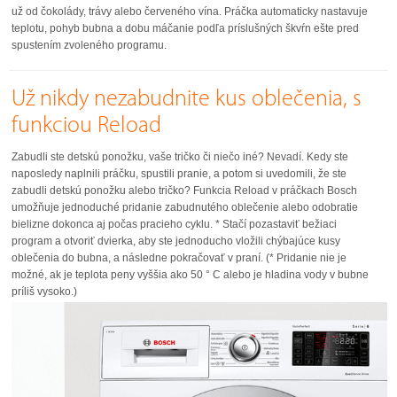
už od čokolády, trávy alebo červeného vína. Práčka automaticky nastavuje
teplotu, pohyb bubna a dobu máčanie podľa príslušných škvŕn ešte pred
spustením zvoleného programu.
Už nikdy nezabudnite kus oblečenia, s
funkciou Reload
Zabudli ste detskú ponožku, vaše tričko či niečo iné? Nevadí. Kedy ste
naposledy naplnili práčku, spustili pranie, a potom si uvedomili, že ste
zabudli detskú ponožku alebo tričko? Funkcia Reload v práčkach Bosch
umožňuje jednoduché pridanie zabudnutého oblečenie alebo odobratie
bielizne dokonca aj počas pracieho cyklu. * Stačí pozastaviť bežiaci
program a otvoriť dvierka, aby ste jednoducho vložili chýbajúce kusy
oblečenia do bubna, a následne pokračovať v praní. (* Pridanie nie je
možné, ak je teplota peny vyššia ako 50 ° C alebo je hladina vody v bubne
príliš vysoko.)