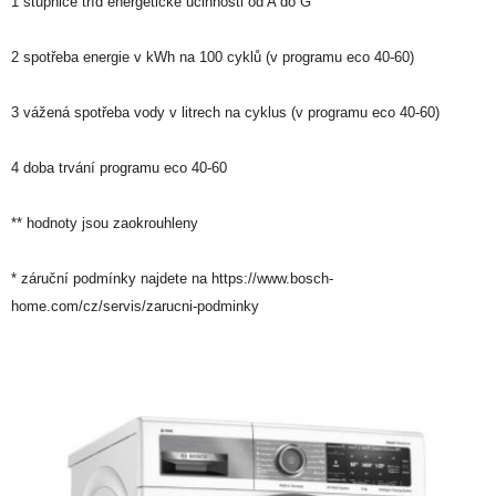
1 stupnice tříd energetické účinnosti od A do G
2 spotřeba energie v kWh na 100 cyklů (v programu eco 40-60)
3 vážená spotřeba vody v litrech na cyklus (v programu eco 40-60)
4 doba trvání programu eco 40-60
** hodnoty jsou zaokrouhleny
* záruční podmínky najdete na https://www.bosch-
home.com/cz/servis/zarucni-podminky