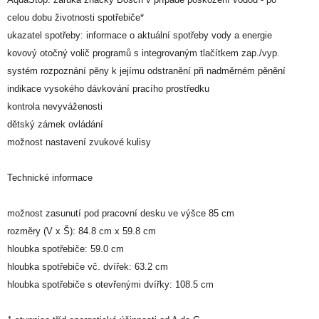
celou dobu životnosti spotřebiče*
ukazatel spotřeby: informace o aktuální spotřeby vody a energie
kovový otočný volič programů s integrovaným tlačítkem zap./vyp.
systém rozpoznání pěny k jejímu odstranění při nadměrném pěnění
indikace vysokého dávkování pracího prostředku
kontrola nevyváženosti
dětský zámek ovládání
možnost nastavení zvukové kulisy
Technické informace
možnost zasunutí pod pracovní desku ve výšce 85 cm
rozměry (V x Š): 84.8 cm x 59.8 cm
hloubka spotřebiče: 59.0 cm
hloubka spotřebiče vč. dvířek: 63.2 cm
hloubka spotřebiče s otevřenými dvířky: 108.5 cm