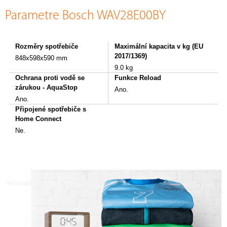
Parametre Bosch WAV28E00BY
Rozměry spotřebiče
Maximální kapacita v kg (EU
2017/1369)
848x598x590 mm
9.0 kg
Ochrana proti vodě se
Funkce Reload
zárukou - AquaStop
Ano.
Ano.
Připojené spotřebiče s
Home Connect
Ne.