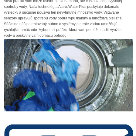
Vaša práčka vám môže ušetriť čas a námahu, ale často za cenu vysokej
spotreby vody. Naša technológia ActiveWater Plus poskytuje dokonalé
výsledky a súčasne používa len nevyhnutné množstvo vody. Vstavané
senzory upravujú spotrebu vody podľa typu tkaniny a množstva bielizne.
Súčasne náš patentovaný bubon a systémy plnenie vodou umožňujú
rýchlejší namáčanie. Vyberte si práčku, ktorá vám pomôže riadiť využitie
vody a poskytne vám domácu pohodu.