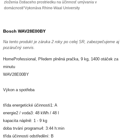
zloženia čistiaceho prostriedku na účinnosť umývania v
domácnosti“Vykonáva Rhine-Waal University
Bosch WAV28E00BY
Na tento produkt je záruka 2 roky po celej SR, zabezpečujeme aj
pozáručný servis.
HomeProfessional, Předem plněná pračka, 9 kg, 1400 otáček za
minutu
WAV28E00BY
Výkon a spotřeba
třída energetické účinnosti1: A
energie2 / voda3: 48 kWh / 48 l
kapacita náplně: 1 - 9 kg
doba trvání programu4: 3:44 h:min
třída účinnosti odstředění: B