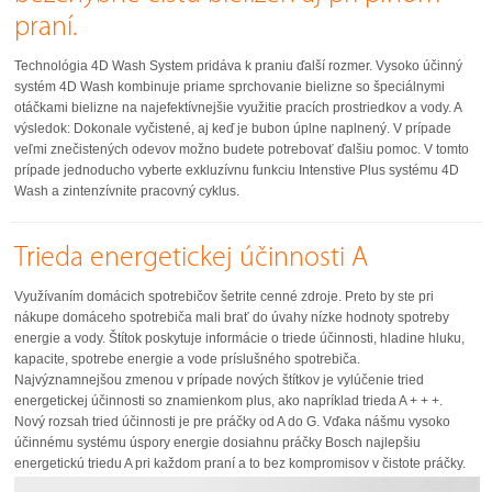
praní.
Technológia 4D Wash System pridáva k praniu ďalší rozmer. Vysoko účinný
systém 4D Wash kombinuje priame sprchovanie bielizne so špeciálnymi
otáčkami bielizne na najefektívnejšie využitie pracích prostriedkov a vody. A
výsledok: Dokonale vyčistené, aj keď je bubon úplne naplnený. V prípade
veľmi znečistených odevov možno budete potrebovať ďalšiu pomoc. V tomto
prípade jednoducho vyberte exkluzívnu funkciu Intenstive Plus systému 4D
Wash a zintenzívnite pracovný cyklus.
Trieda energetickej účinnosti A
Využívaním domácich spotrebičov šetrite cenné zdroje. Preto by ste pri
nákupe domáceho spotrebiča mali brať do úvahy nízke hodnoty spotreby
energie a vody. Štítok poskytuje informácie o triede účinnosti, hladine hluku,
kapacite, spotrebe energie a vode príslušného spotrebiča.
Najvýznamnejšou zmenou v prípade nových štítkov je vylúčenie tried
energetickej účinnosti so znamienkom plus, ako napríklad trieda A + + +.
Nový rozsah tried účinnosti je pre práčky od A do G. Vďaka nášmu vysoko
účinnému systému úspory energie dosiahnu práčky Bosch najlepšiu
energetickú triedu A pri každom praní a to bez kompromisov v čistote práčky.