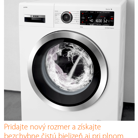
Pridajte nový rozmer a získajte
bezchybne čistú bielizeň aj pri plnom