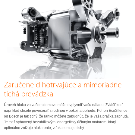
Zaručene dlhotrvajúce a mimoriadne
tichá prevádzka
Úroveň hluku vo vašom domove môže ovplyvniť vašu náladu. Zvlášť keď
napríklad chcete povečerať s rodinou v pokoji a pohode. Pohon EcoSilence
od Bosch je tak tichý, že ľahko môžete zabudnúť, že je vaša práčka zapnutá.
Je totiž vybavený bezuhlíkovým, energeticky účinným motorom, ktorý
optimálne znižuje hluk trenie, vďaka tomu je tichý.