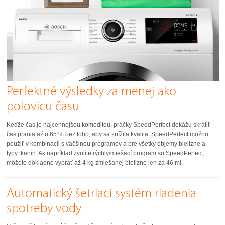
Perfektné výsledky za menej ako
polovicu času
Keďže čas je najcennejšou komoditou, práčky SpeedPerfect dokážu skrátiť
čas prania až o 65 % bez toho, aby sa znížila kvalita. SpeedPerfect možno
použiť v kombinácii s väčšinou programov a pre všetky objemy bielizne a
typy tkanín. Ak napríklad zvolíte rýchly/miešací program so SpeedPerfect,
môžete dôkladne vyprať až 4 kg zmiešanej bielizne len za 46 mi
Automatický šetriaci systém riadenia
spotreby vody