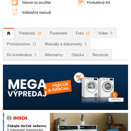
Návod na použitie
Produktový list
Inštalačný manuál
Prednosti
11
Parametre
Foto
13
Video
8
Príslušenstvo
11
Manuály a dokumenty
5
Do kombinácie
1
Alternatívy
Otázka
Recenzie