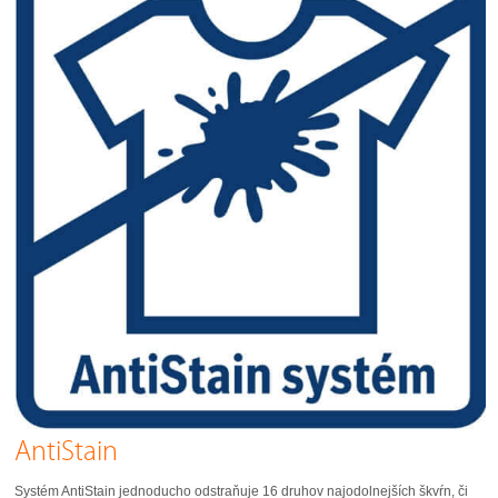
AntiStain
Systém AntiStain jednoducho odstraňuje 16 druhov najodolnejších škvŕn, či