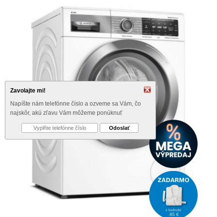
Zavolajte mi!
Napíšte nám telefónne číslo a ozveme sa Vám, čo
najskôr, akú zľavu Vám môžeme ponúknuť