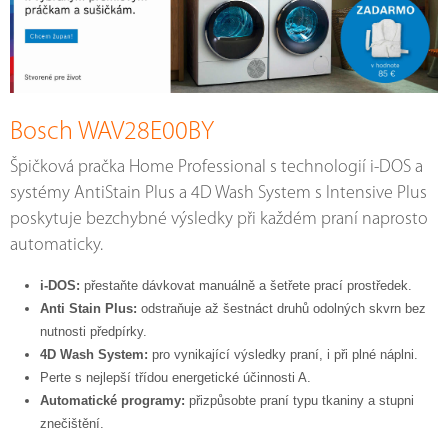
Bosch WAV28E00BY
Špičková pračka Home Professional s technologií i-DOS a
systémy AntiStain Plus a 4D Wash System s Intensive Plus
poskytuje bezchybné výsledky při každém praní naprosto
automaticky.
i-DOS:
přestaňte dávkovat manuálně a šetřete prací prostředek.
Anti Stain Plus:
odstraňuje až šestnáct druhů odolných skvrn bez
nutnosti předpírky.
4D Wash System:
pro vynikající výsledky praní, i při plné náplni.
Perte s nejlepší třídou energetické účinnosti A.
Automatické programy:
přizpůsobte praní typu tkaniny a stupni
znečištění.