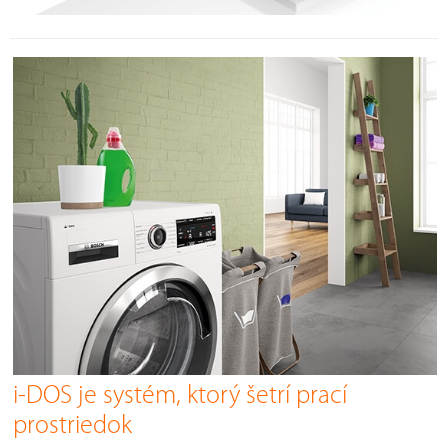
i-DOS je systém, ktorý šetrí prací
prostriedok