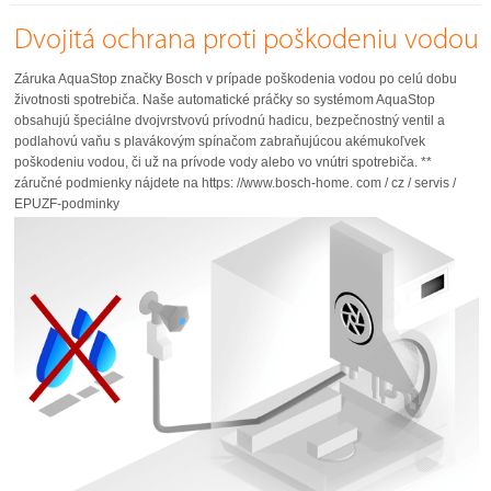
Dvojitá ochrana proti poškodeniu vodou
Záruka AquaStop značky Bosch v prípade poškodenia vodou po celú dobu
životnosti spotrebiča. Naše automatické práčky so systémom AquaStop
obsahujú špeciálne dvojvrstvovú prívodnú hadicu, bezpečnostný ventil a
podlahovú vaňu s plavákovým spínačom zabraňujúcou akémukoľvek
poškodeniu vodou, či už na prívode vody alebo vo vnútri spotrebiča. **
záručné podmienky nájdete na https: //www.bosch-home. com / cz / servis /
EPUZF-podminky