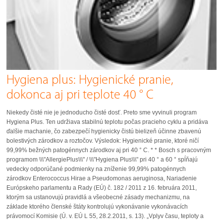
Hygiena plus: Hygienické pranie,
dokonca aj pri teplote 40 ° C
Niekedy čisté nie je jednoducho čisté dosť. Preto sme vyvinuli program
Hygiena Plus. Ten udržiava stabilnú teplotu počas pracieho cyklu a pridáva
ďalšie machanie, čo zabezpečí hygienicky čistú bielizeň účinne zbavenú
bolestivých zárodkov a roztočov. Výsledok: Hygienické pranie, ktoré ničí
99,99% bežných patogénnych zárodkov aj pri 40 ° C. * * Bosch s pracovným
programom \\\"AllergiePlus\\\" / \\\"Hygiena Plus\\\" pri 40 ° a 60 ° spĺňajú
vedecky odporúčané podmienky na zníženie 99,99% patogénnych
zárodkov Enterococcus Hirae a Pseudomonas aeruginosa, Nariadenie
Európskeho parlamentu a Rady (EÚ) č. 182 / 2011 z 16. februára 2011,
ktorým sa ustanovujú pravidlá a všeobecné zásady mechanizmu, na
základe ktorého členské štáty kontrolujú vykonávanie vykonávacích
právomocí Komisie (Ú. v. EÚ L 55, 28.2.2011, s. 13). „Vplyv času, teploty a