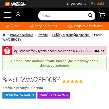
Showroomy
Kontakt
Akcie
Sety na mieru
Doprava zadarmo
Pranie a sušenie
Práčky
Práčky s predným plnením
Bosch
WAV28E00BY
Garantujeme dodanie tovaru nasledujúci pracovný deň s
dopravou zadarmo
Bosch WAV28E00BY
práčka s predným plnením
DOPRAVA ZADARMO
DARČEK ZADARMO