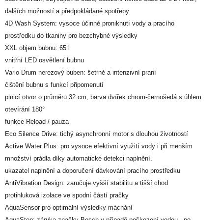
dalších možností a předpokládané spotřeby
4D Wash System: vysoce účinné proniknutí vody a pracího
prostředku do tkaniny pro bezchybné výsledky
XXL objem bubnu: 65 l
vnitřní LED osvětlení bubnu
Vario Drum nerezový buben: šetrné a intenzivní praní
čištění bubnu s funkcí připomenutí
plnicí otvor o průměru 32 cm, barva dvířek chrom-černošedá s úhlem
otevírání 180°
funkce Reload / pauza
Eco Silence Drive: tichý asynchronní motor s dlouhou životností
Active Water Plus: pro vysoce efektivní využití vody i při menším
množství prádla díky automatické detekci naplnění.
ukazatel naplnění a doporučení dávkování pracího prostředku
AntiVibration Design: zaručuje vyšší stabilitu a tišší chod
protihluková izolace ve spodní částí pračky
AquaSensor pro optimální výsledky máchání
AquaStop: záruka značky Bosch v případě poškození vodou - po