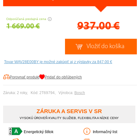
CENA PRÁVE TERAZ
Odporúčaná predajná cena
937.00
€
1 669.00 €
Tovar WAV28E00BY je možné zakúpiť aj z výstavky za 847.00 €
Porovnať produkt
Pridať do obľúbených
Záruka: 2 roky, Kód: 2T69794, Výrobca:
Bosch
ZÁRUKA A SERVIS V SR
VYSOKÚ ÚROVEŇ KVALITY SLUŽIEB, FLEXIBILITA A NÍZKE CENY
Energetický štítok
Informačný list