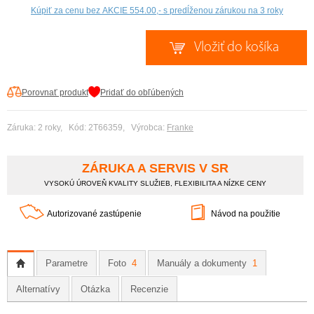
Porovnať produkt
Pridať do obľúbených
Záruka: 2 roky, Kód: 2T66359, Výrobca:
Franke
ZÁRUKA A SERVIS V SR
VYSOKÚ ÚROVEŇ KVALITY SLUŽIEB, FLEXIBILITA A NÍZKE CENY
Autorizované zastúpenie
Návod na použitie
Parametre
Foto
4
Manuály a dokumenty
1
Alternatívy
Otázka
Recenzie