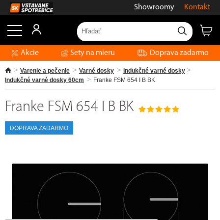
Showroomy
Kontakt
Akcie
Sety na mieru
Doprava zadarmo
Varenie a pečenie
Varné dosky
Indukčné varné dosky
Indukčné varné dosky 60cm
Franke FSM 654 I B BK
Franke FSM 654 I B BK
DOPRAVA ZADARMO