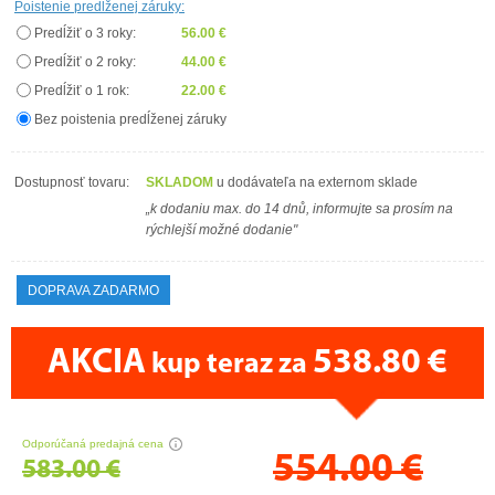
Poistenie predĺženej záruky:
Predĺžiť o 3 roky:
56.00 €
Predĺžiť o 2 roky:
44.00 €
Predĺžiť o 1 rok:
22.00 €
Bez poistenia predĺženej záruky
Dostupnosť tovaru:
SKLADOM
u dodávateľa na externom sklade
„k dodaniu max. do 14 dnů, informujte sa prosím na
rýchlejší možné dodanie"
DOPRAVA ZADARMO
AKCIA
538.80 €
kup teraz za
CENA PRÁVE TERAZ
Odporúčaná predajná cena
554.00
€
583.00 €