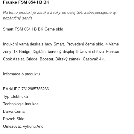
Franke FSM 654 I B BK
Na tento produkt je záruka 2 roky po celej SR, zabezpečujeme aj
pozáručný servis.
Smart FSM 654 I B BK Černé sklo
Indukční varná deska z řady Smart. Provedení černé sklo. 4 Varné
zóny. 1× Bridge. Digitální červený displej. 9 Úrovní ohřevu. Funkce
Cook Assist. Bridge. Booster. Dětský zámek. Časovač 4×.
Informace o produktu
EAN/UPC 7612985785266
Typ Elektrická
Technologie Indukce
Barva Černá
Povrch Sklo
Omezovač výkonu Ano