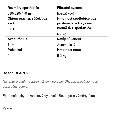
Rozměry spotřebiče
Filtrační systém
310x320x470 mm
bezsáčkový
Objem prachu, sáček/bez
Hmotnost spotřebiče bez
sáčku
příslušenství k vysavači
kromě těla spotřebiče
3.0 l
6.7 kg
Akční rádius
Navíjení kabelu
11 m
Automatický
Počet kol
Hmotnost netto
4
8.3 kg
Bosch BGS7RCL
Na tento produkt je záruka 2 roky po celej SR, zabezpečujeme aj
pozáručný servis.
Extrémně tichý bezsáčkový vysavač. Bez mytí a výměny filtru.
Výkon