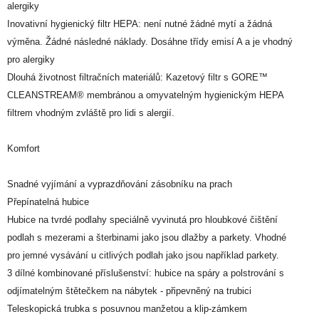
alergiky
Inovativní hygienický filtr HEPA: není nutné žádné mytí a žádná
výměna. Žádné následné náklady. Dosáhne třídy emisí A a je vhodný
pro alergiky
Dlouhá životnost filtračních materiálů: Kazetový filtr s GORE™
CLEANSTREAM® membránou a omyvatelným hygienickým HEPA
filtrem vhodným zvláště pro lidi s alergií.
Komfort
Snadné vyjímání a vyprazdňování zásobníku na prach
Přepínatelná hubice
Hubice na tvrdé podlahy speciálně vyvinutá pro hloubkové čištění
podlah s mezerami a šterbinami jako jsou dlažby a parkety. Vhodné
pro jemné vysávání u citlivých podlah jako jsou například parkety.
3 dílné kombinované příslušenství: hubice na spáry a polstrování s
odjímatelným štětečkem na nábytek - připevněný na trubici
Teleskopická trubka s posuvnou manžetou a klip-zámkem