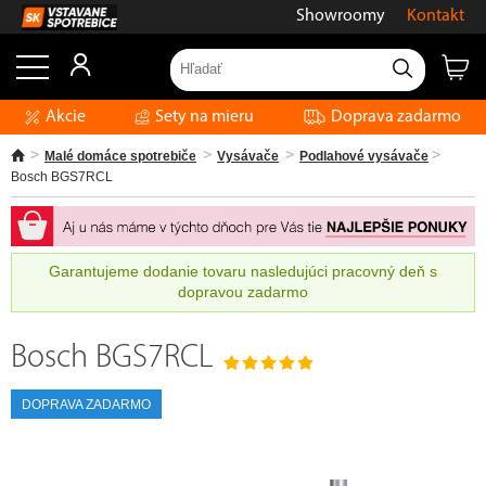
Showroomy
Kontakt
Akcie
Sety na mieru
Doprava zadarmo
Malé domáce spotrebiče
Vysávače
Podlahové vysávače
Bosch BGS7RCL
Garantujeme dodanie tovaru nasledujúci pracovný deň s
dopravou zadarmo
Bosch BGS7RCL
DOPRAVA ZADARMO