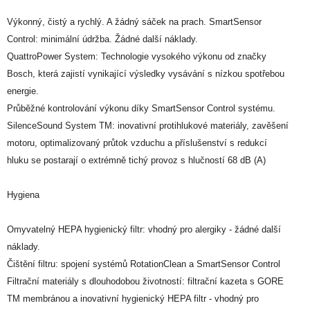
Výkonný, čistý a rychlý. A žádný sáček na prach. SmartSensor
Control: minimální údržba. Žádné další náklady.
QuattroPower System: Technologie vysokého výkonu od značky
Bosch, která zajistí vynikající výsledky vysávání s nízkou spotřebou
energie.
Průběžné kontrolování výkonu díky SmartSensor Control systému.
SilenceSound System TM: inovativní protihlukové materiály, zavěšení
motoru, optimalizovaný průtok vzduchu a příslušenství s redukcí
hluku se postarají o extrémně tichý provoz s hlučností 68 dB (A)
Hygiena
Omyvatelný HEPA hygienický filtr: vhodný pro alergiky - žádné další
náklady.
Čištění filtru: spojení systémů RotationClean a SmartSensor Control
Filtrační materiály s dlouhodobou životností: filtrační kazeta s GORE
TM membránou a inovativní hygienický HEPA filtr - vhodný pro