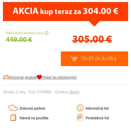
AKCIA
304.00 €
kup teraz za
CENA PRÁVE TERAZ
Odporúčaná predajná cena
305.00
€
449.00 €
Porovnať produkt
Pridať do obľúbených
Záruka: 2 roky, Kód: 2T58888, Výrobca:
Bosch
Zmluvný partner
Informačný list
Návod na použitie
Produktový list