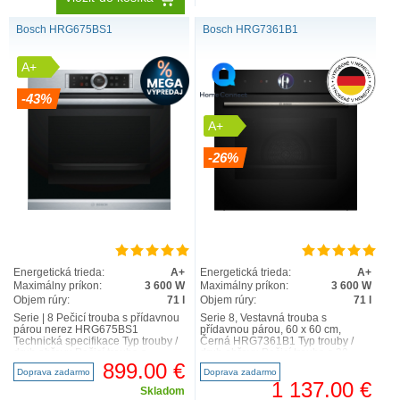
Bosch HRG675BS1
Bosch HRG7361B1
A+
-43%
A+
-26%
Energetická trieda:
A+
Energetická trieda:
A+
Maximálny príkon:
3 600 W
Maximálny príkon:
3 600 W
Objem rúry:
71 l
Objem rúry:
71 l
Serie | 8 Pečicí trouba s přídavnou
Serie 8, Vestavná trouba s
párou nerez HRG675BS1
přídavnou párou, 60 x 60 cm,
Technická specifikace Typ trouby /
Černá HRG7361B1 Typ trouby /
druh ohřevu Pečicí trouba s
druh ohřevu Pečicí trouba s 20
přídavnou párou a 1..
druhy ohřevu: 4D horký vzd..
899.00 €
Doprava zadarmo
Doprava zadarmo
1 137.00 €
Skladom