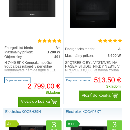
Energetická trieda:
A+
Energetická trieda:
A
Maximálny príkon:
3 200 W
Maximálny príkon:
3 600 W
Objem rúry:
49 l
H 7440 BPX Kompaktní pečicí
SPOTŘEBIČ BYL VYSTAVEN NA
trouba bez rukojeti v perfektně
NAŠEM STUDIU. NIKDY NEBYL V
kombinovatelném designu s LED
PROVOZU iQ300 Vestavná trouba
osvětlením a pyrolýzou. Velký
s přídavnou párou 60 x 60 cm
textový displej se senzo..
nerez HR574AER0 Technická s..
513.50 €
Doprava zadarmo
Doprava zadarmo
2 799.00 €
Skladom
Skladom
Vložiť do košíka
Vložiť do košíka
Electrolux KOCBH39H
Electrolux KOCAP3XT
3
3
A+
A++
roky
roky