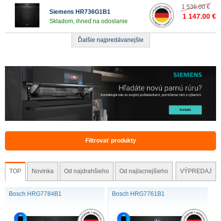
1 536.00 €
Siemens HR736G1B1
1 147.00 €
Skladom, ihneď na odoslanie
Ďalšie najpredávanejšie
Filtrovať produkty
TOP
Novinka
Od najdrahšieho
Od najlacnejšieho
VÝPREDAJ
Bosch HRG7784B1
Bosch HRG7761B1