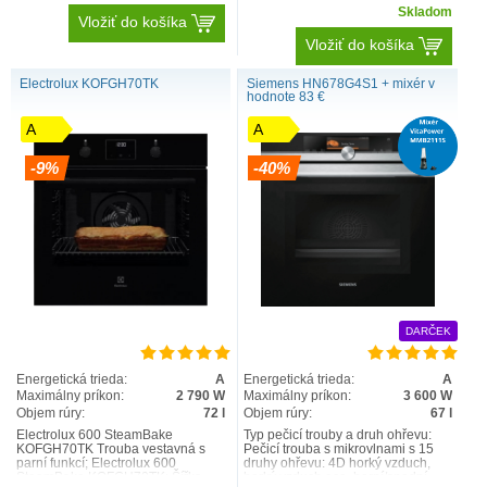
Skladom
Vložiť do košíka
Vložiť do košíka
Electrolux KOFGH70TK
Siemens HN678G4S1 + mixér v
hodnote 83 €
A
A
-9%
-40%
DARČEK
Energetická trieda:
A
Energetická trieda:
A
Maximálny príkon:
2 790 W
Maximálny príkon:
3 600 W
Objem rúry:
72 l
Objem rúry:
67 l
Electrolux 600 SteamBake
Typ pečicí trouby a druh ohřevu:
KOFGH70TK Trouba vestavná s
Pečicí trouba s mikrovlnami s 15
parní funkcí; Electrolux 600
druhy ohřevu: 4D horký vzduch,
SteamBake KOFGH70TK; Šířka
horký vzduch eco, horní/spodní