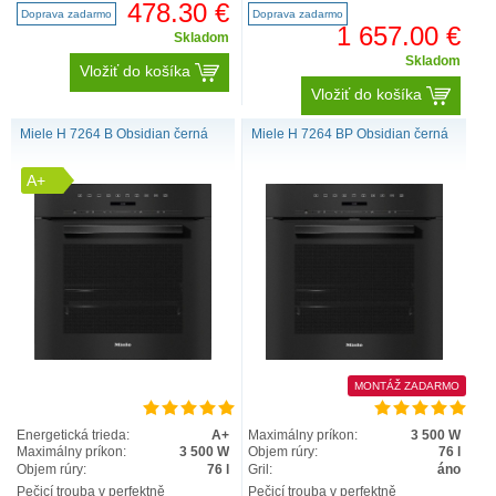
(cm): 60; En.třída: A; T echnolo..
ohřev, horní/spodní..
478.30 €
Doprava zadarmo
Doprava zadarmo
1 657.00 €
Skladom
Skladom
Vložiť do košíka
Vložiť do košíka
Miele H 7264 B Obsidian černá
Miele H 7264 BP Obsidian černá
A+
MONTÁŽ ZADARMO
Energetická trieda:
A+
Maximálny príkon:
3 500 W
Maximálny príkon:
3 500 W
Objem rúry:
76 l
Objem rúry:
76 l
Gril:
áno
Pečicí trouba v perfektně
Pečicí trouba v perfektně