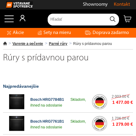
Showroomy
Kontakt
Akcie
Sety na mieru
Doprava zadarmo
Varenie a pečenie
Parné rúry
Rúry s prídavnou parou
Rúry s prídavnou parou
Najpredávanejšie
2 003.00 €
Bosch HRG7784B1
Skladom,
1 477.00 €
ihneď na odoslanie
1 706.00 €
Bosch HRG7761B1
Skladom,
1 279.00 €
ihneď na odoslanie