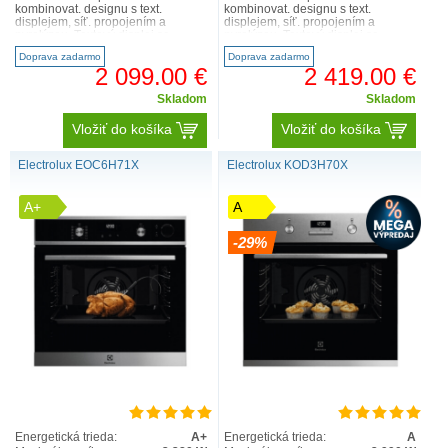
kombinovat. designu s text.
kombinovat. designu s text.
displejem, síť. propojením a
displejem, síť. propojením a
pyrolýzou. Textový displej se
pyrolýzou. Textový displej se
senzorovým ovládáním –
senzorovým ovládáním –
Doprava zadarmo
Doprava zadarmo
DirectSens..
DirectSens..
2 099.00 €
2 419.00 €
Skladom
Skladom
Vložiť do košíka
Vložiť do košíka
Electrolux EOC6H71X
Electrolux KOD3H70X
A+
A
-29%
Energetická trieda:
A+
Energetická trieda:
A