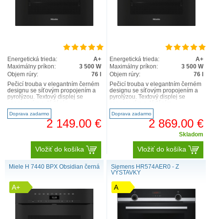
Energetická trieda:
A+
Energetická trieda:
A+
Maximálny príkon:
3 500 W
Maximálny príkon:
3 500 W
Objem rúry:
76 l
Objem rúry:
76 l
Pečicí trouba v elegantním černém
Pečicí trouba v elegantním černém
designu se síťovým propojením a
designu se síťovým propojením a
pyrolýzou. Textový displej se
pyrolýzou. Textový displej se
senzorovým ovládáním –
senzorovým ovládáním –
DirectSensor S Minimální ..
DirectSensor S Minimální ..
Doprava zadarmo
Doprava zadarmo
2 149.00 €
2 869.00 €
Skladom
Vložiť do košíka
Vložiť do košíka
Miele H 7440 BPX Obsidian černá
Siemens HR574AER0 - Z
VÝSTAVKY
A+
A