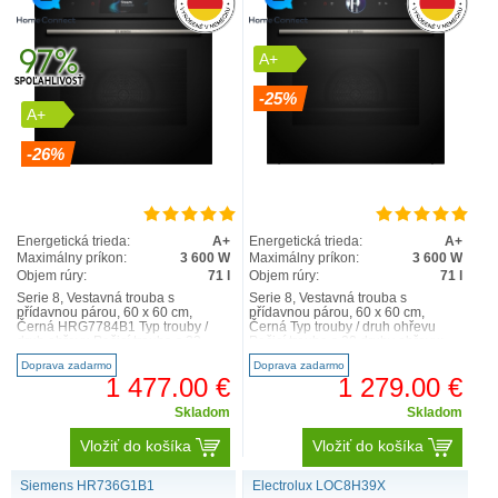
A+
-25%
A+
-26%
Energetická trieda:
A+
Energetická trieda:
A+
Maximálny príkon:
3 600 W
Maximálny príkon:
3 600 W
Objem rúry:
71 l
Objem rúry:
71 l
Serie 8, Vestavná trouba s
Serie 8, Vestavná trouba s
přídavnou párou, 60 x 60 cm,
přídavnou párou, 60 x 60 cm,
Černá HRG7784B1 Typ trouby /
Černá Typ trouby / druh ohřevu
druh ohřevu Pečicí trouba s 22
Pečicí trouba s 20 druhy ohřevu:
druhy ohřevu: 4D horký vzd..
4D horký vzduch, horní/..
Doprava zadarmo
Doprava zadarmo
1 477.00 €
1 279.00 €
Skladom
Skladom
Vložiť do košíka
Vložiť do košíka
Siemens HR736G1B1
Electrolux LOC8H39X