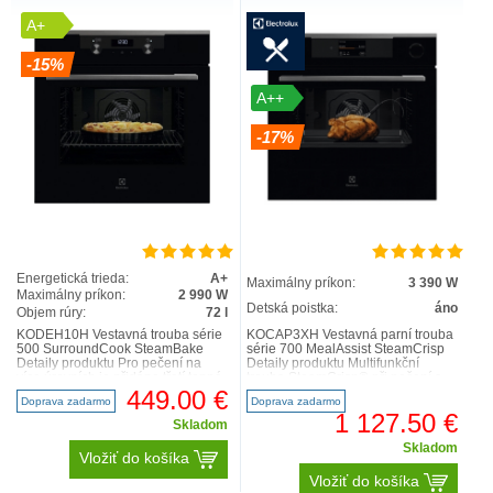
A+
-15%
A++
-17%
Energetická trieda:
A+
Maximálny príkon:
3 390 W
Maximálny príkon:
2 990 W
Detská poistka:
áno
Objem rúry:
72 l
KODEH10H Vestavná trouba série
KOCAP3XH Vestavná parní trouba
500 SurroundCook SteamBake
série 700 MealAssist SteamCrisp
Detaily produktu Pro pečení na
Detaily produktu Multifunkční
více úrovních je přidáno třetí topné
trouba SteamCrisp® při pečení a
těleso umožňující..
opékání kombinuj..
449.00 €
Doprava zadarmo
Doprava zadarmo
1 127.50 €
Skladom
Skladom
Vložiť do košíka
Vložiť do košíka