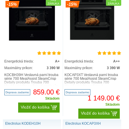
-15%
-15%
ZÁRUKA
ZÁRUKA
Energetická trieda:
A+
Energetická trieda:
A++
Maximálny príkon:
3 390 W
Maximálny príkon:
3 390 W
KOCBH39H Vestavná parní trouba
KOCAP3XT Vestavná parní trouba
série 700 MealAssist SteamCrisp
série 700 MealAssist SteamCrisp
Detaily produktu Trouba 700
Detaily produktu Trouba 700
MealAssist SteamCrisp® spojením
MealAssist SteamCrisp®
páry a horkého vzduc..
kombinací páry a tepla dosahu..
859.00 €
Doprava zadarmo
Doprava zadarmo
1 149.00 €
Skladom
Skladom
Vložiť do košíka
Vložiť do košíka
Electrolux KODEH10H
Electrolux KOCAP3XH