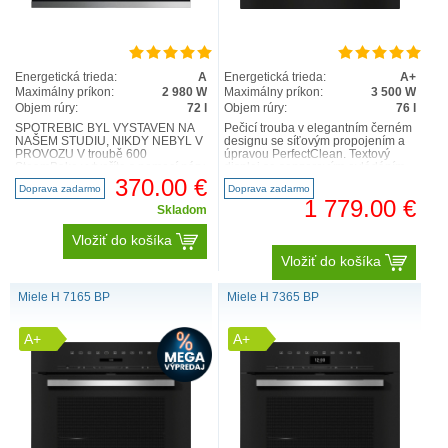
Energetická trieda:
A
Energetická trieda:
A+
Maximálny príkon:
2 980 W
Maximálny príkon:
3 500 W
Objem rúry:
72 l
Objem rúry:
76 l
SPOTŘEBIČ BYL VYSTAVEN NA
Pečicí trouba v elegantním černém
NAŠEM STUDIU, NIKDY NEBYL V
designu se síťovým propojením a
PROVOZU V troubě 600
úpravou PerfectClean. Textový
SteamBake vytvoříte s pomocí páry
displej se senzorovým ovládáním –
nadýchané muffiny a koláče.
DirectSensor S ..
370.00 €
Doprava zadarmo
Doprava zadarmo
Dozlat..
1 779.00 €
Skladom
Vložiť do košíka
Vložiť do košíka
Miele H 7165 BP
Miele H 7365 BP
A+
A+