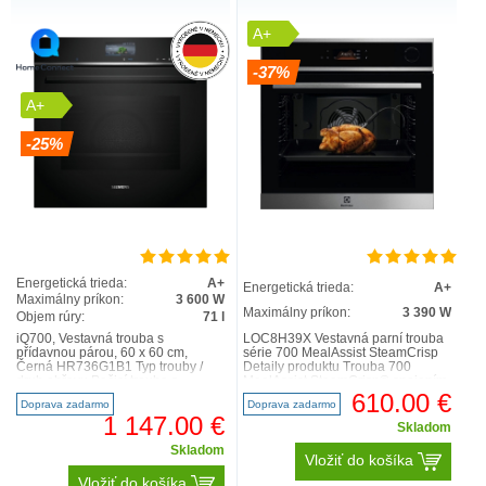
A+
-37%
A+
-25%
Energetická trieda:
A+
Energetická trieda:
A+
Maximálny príkon:
3 600 W
Maximálny príkon:
3 390 W
Objem rúry:
71 l
iQ700, Vestavná trouba s
LOC8H39X Vestavná parní trouba
přídavnou párou, 60 x 60 cm,
série 700 MealAssist SteamCrisp
Černá HR736G1B1 Typ trouby /
Detaily produktu Trouba 700
druh ohřevu Pečicí trouba s
MealAssist SteamCrisp® spojením
přídavnou párou s 19 druhy ohřev..
páry a horkého vzduc..
610.00 €
Doprava zadarmo
Doprava zadarmo
1 147.00 €
Skladom
Skladom
Vložiť do košíka
Vložiť do košíka