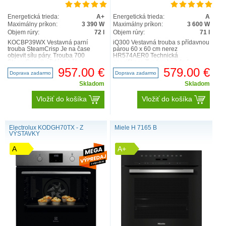
Energetická trieda:
A+
Energetická trieda:
A
Maximálny príkon:
3 390 W
Maximálny príkon:
3 600 W
Objem rúry:
72 l
Objem rúry:
71 l
KOCBP39WX Vestavná parní
iQ300 Vestavná trouba s přídavnou
trouba SteamCrisp Je na čase
párou 60 x 60 cm nerez
objevit sílu páry. Trouba 700
HR574AER0 Technická
SteamCrisp® přidává během
specifikace Typ trouby / druh
přípravy vlhkost a peče při nižších ..
ohřevu Pečicí trouba, 60 cm a 8 ..
957.00 €
579.00 €
Doprava zadarmo
Doprava zadarmo
Skladom
Skladom
Vložiť do košíka
Vložiť do košíka
Electrolux KODGH70TX - Z
Miele H 7165 B
VÝSTAVKY
A
A+