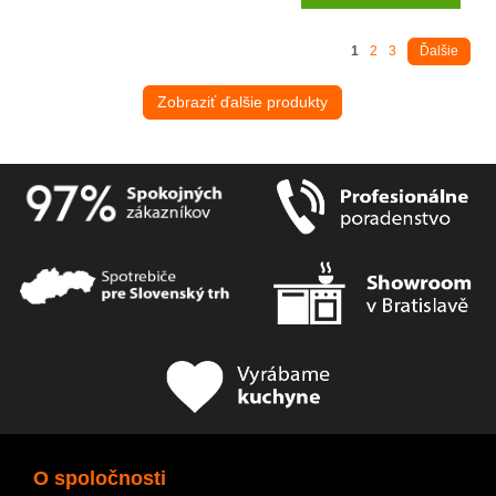
1
2
3
Ďalšie
Zobraziť ďalšie produkty
O spoločnosti