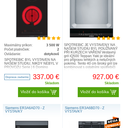
SPOTŘEBIČ JE VYSTAVENÝ NA
Maximálny príkon:
3 500 W
NAŠEM STUDIU BYL POUŽÍVANÝ
Počet platničiek:
2
PŘI KURZECH VAŘENÍ Vestavný
Ovládanie:
dotykové
gril iQ500 Teppan Yaki je ideální
SPOTŘEBIČ BYL VYSTAVEN NA
pro přípravu lehkých a netučných
NAŠEM STUDIU, NIKDY NEBYL V
pokrmů. Tento 40 cm široký gril lze
PROVOZU Serie | 6 Domino
kombinovat s ostatními spotřebiči
elektrická varná deska 30 cm
řady Domino nebo s varnými
Černá PKF375FP2E Technická
deskami ve fazetovém designu...
337.00 €
927.00 €
Doprava zadarmo
specif..
Skladom
Skladom
Vložiť do košíka
Vložiť do košíka
Siemens ER3A6AD70 - Z
Siemens ER3A6BD70 - Z
VÝSTAVKY
VÝSTAVKY