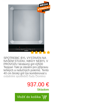
SPOTŘEBIČ BYL VYSTAVEN NA
NAŠEM STUDIU, NIKDY NEBYL V
PROVOZU Vestavný gril iQ500
Teppan Yaki je ideální pro přípravu
lehkých a netučných pokrmů. Tento
40 cm široký gril lze kombinovat s
ostatními spotřebiči řady Domino
nebo s varnými deskami ve
fazetovém designu. Inovativní t..
937.00 €
Skladom
Vložiť do košíka