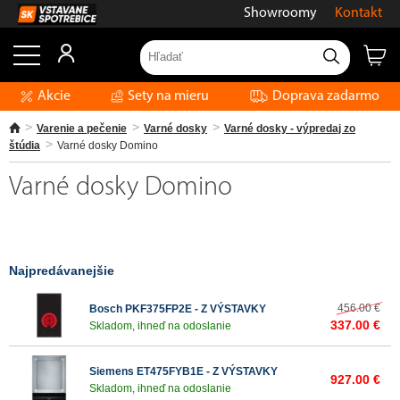
Showroomy
Kontakt
Akcie
Sety na mieru
Doprava zadarmo
Varenie a pečenie
Varné dosky
Varné dosky - výpredaj zo
štúdia
Varné dosky Domino
Varné dosky Domino
Najpredávanejšie
456.00 €
Bosch PKF375FP2E - Z VÝSTAVKY
337.00 €
Skladom, ihneď na odoslanie
Siemens ET475FYB1E - Z VÝSTAVKY
927.00 €
Skladom, ihneď na odoslanie