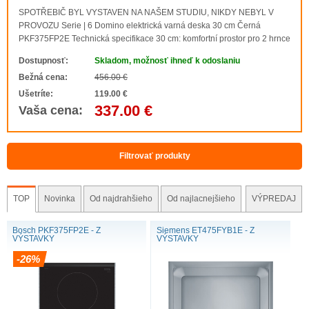
SPOTŘEBIČ BYL VYSTAVEN NA NAŠEM STUDIU, NIKDY NEBYL V
PROVOZU Serie | 6 Domino elektrická varná deska 30 cm Černá
PKF375FP2E Technická specifikace 30 cm: komfortní prostor pro 2 hrnce
nebo pánve. Flexibilita varných zón 1 dvouokruhová varná zóna: ideální
Dostupnosť:
Skladom, možnosť ihneď k odoslaniu
prostor pro běžnou nebo vět..
Bežná cena:
456.00 €
Ušetríte:
119.00 €
337.00 €
Vaša cena:
Filtrovať produkty
TOP
Novinka
Od najdrahšieho
Od najlacnejšieho
VÝPREDAJ
Bosch PKF375FP2E - Z
Siemens ET475FYB1E - Z
VÝSTAVKY
VÝSTAVKY
-26%