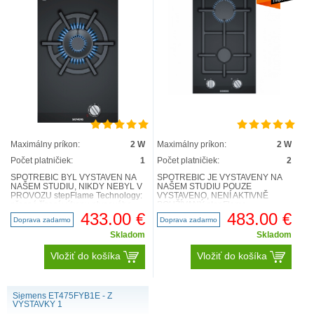
Maximálny príkon:
2 W
Maximálny príkon:
2 W
Počet platničiek:
1
Počet platničiek:
2
SPOTŘEBIČ BYL VYSTAVEN NA
SPOTŘEBIČ JE VYSTAVENÝ NA
NAŠEM STUDIU, NIKDY NEBYL V
NAŠEM STUDIU POUZE
PROVOZU stepFlame Technology:
VYSTAVENO, NENÍ AKTIVNĚ
přesné řízení výkonu plynového
POUŽÍVANÝ stepFlame
hořáku v rozsahu 1 až 9 stupňů. ..
Technology: přesné řízení výkonu
433.00 €
483.00 €
Doprava zadarmo
Doprava zadarmo
plynového hořáku v roz..
Skladom
Skladom
Vložiť do košíka
Vložiť do košíka
Siemens ET475FYB1E - Z
VÝSTAVKY 1