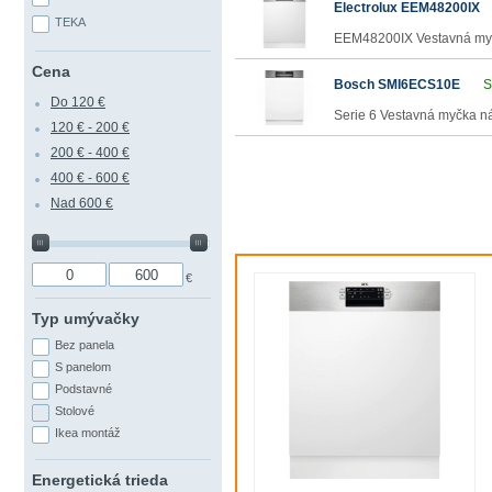
Electrolux EEM48200IX
TEKA
EEM48200IX Vestavná myčk
Cena
Bosch SMI6ECS10E
S
Do 120 €
Serie 6 Vestavná myčka n
120 € - 200 €
200 € - 400 €
400 € - 600 €
Nad 600 €
€
Typ umývačky
Bez panela
S panelom
Podstavné
Stolové
Ikea montáž
Energetická trieda