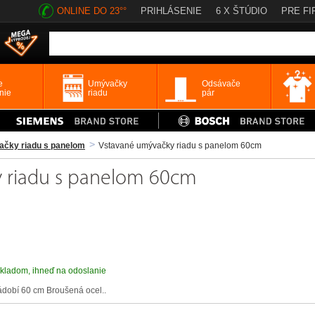
ONLINE DO 23°°
PRIHLÁSENIE
6 X ŠTÚDIO
PRE FI
e
Umývačky
Odsávače
nie
riadu
pár
čky riadu s panelom
Vstavané umývačky riadu s panelom 60cm
 riadu s panelom 60cm
kladom, ihneď na odoslanie
ádobí 60 cm Broušená ocel..