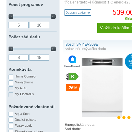
třída energetické účinnosti:1 C energie2 /
Počet programov
voda3: 75 kWh / 9 ..
539.0
Doprava zadarmo
Skl
Vložiť do košíka
Počet sád riadu
Bosch SMI4EVS09E
vstavaná umývačka riadu
Konektivita
Home Connect
Miele@home
-26%
My AEG
My Electrolux
Požadované vlastnosti
Aqua Stop
Detská poistka
Energetická trieda:
Fuzzy Logic
Sad riadu:
Zásuvka na príbory