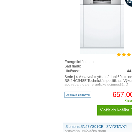
Energetická trieda:
Sad riadu:
Hlučnosť:
44
Serie | 4 Vestavná myčka nádobí 60 cm n
SGI4HCS48E Technická specifikace Výko
spotřeba třída energetické účinnosti1: D
energie2 / v..
657.0
Doprava zadarmo
Skl
Vložiť do košíka
Siemens SN57YS01CE - Z VÝSTAVKY
vstavaná umývačka riadu