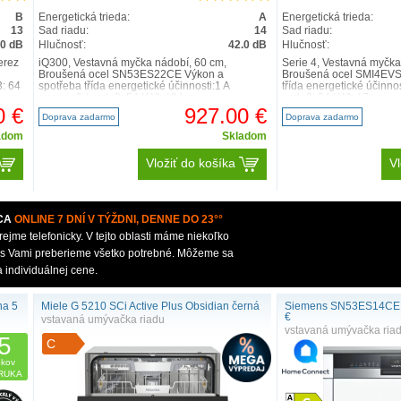
B
Energetická trieda:
A
Energetická trieda:
13
Sad riadu:
14
Sad riadu:
.0 dB
Hlučnosť:
42.0 dB
Hlučnosť:
erez
iQ300, Vestavná myčka nádobí, 60 cm,
Serie 4, Vestavná myčka
Broušená ocel SN53ES22CE Výkon a
Broušená ocel SMI4EVS
3: 64
spotřeba třída energetické účinnosti:1 A
třída energetické účinnos
energie2 / voda3: 54 kWh / 9 l ..
voda3: 84 kWh / 7 ..
0 €
927.00 €
Doprava zadarmo
Doprava zadarmo
adom
Skladom
Vložiť do košíka
Vl
CA
ONLINE 7 DNÍ V TÝŽDNI, DENNE DO 23°°
me telefonicky. V tejto oblasti máme niekoľko
i s Vami preberieme všetko potrebné. Môžeme sa
individuálnej cene.
na 5
Miele G 5210 SCi Active Plus Obsidian černá
Siemens SN53ES14CE +
€
vstavaná umývačka riadu
vstavaná umývačka ria
5
C
okov
RUKA