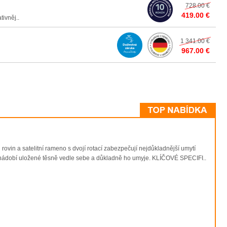
728.00 €
419.00 €
ivněj..
1 341.00 €
967.00 €
in a satelitní rameno s dvojí rotací zabezpečují nejdůkladnější umytí
nádobí uložené těsně vedle sebe a důkladně ho umyje. KLÍČOVÉ SPECIFI..