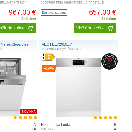
ti:1 A energie2 /
spotřeba třída energetické účinnosti:1 B
energie2 / voda3: 65 kWh / 9..
967.00 €
657.00 €
Doprava zadarmo
Skladom
Skladom
ožiť do košíka
Vložiť do košíka
e Nerez CleanSteel
AEG FEE72910ZM
du
vstavaná umývačka riadu
-43%
NOVINKA
A
Energetická trieda:
E
14
Sad riadu:
14