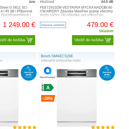
áno
Hlučnosť:
44.0 dB
Silver G 5611 SCi
FEE72910ZM VESTAVNÁ MYČKA NÁDOBÍ 60
A I 45 dB I Příborová
CM AIRDRY Zásuvka MaxiFlex pojme všechny
 I QuickPowerWash I
druhy náčiní. Od několika sad příborů po
náčiní nadměrné velikosti. F..
1 249.00 €
479.00 €
Doprava zadarmo
Skladom
ožiť do košíka
Vložiť do košíka
Bosch SMI4ECS28E
du
vstavaná umývačka riadu
-28%