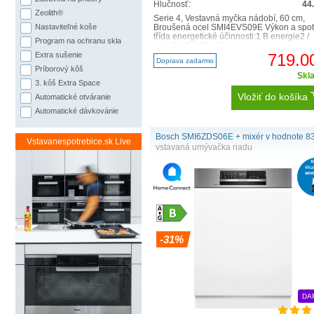
Hlučnosť:
44
Zeolith®
Serie 4, Vestavná myčka nádobí, 60 cm,
Nastaviteľné koše
Broušená ocel SMI4EVS09E Výkon a spo
třída energetické účinnosti:1 B energie2 /
Program na ochranu skla
voda3: 65 kWh / 9 ..
Extra sušenie
719.0
Doprava zadarmo
Príborový kôš
Skl
3. kôš Extra Space
Vložiť do košíka
Automatické otváranie
Automatické dávkovánie
Bosch SMI6ZDS06E + mixér v hodnote 83
Vstavanespotrebice.sk Live
vstavaná umývačka riadu
-31%
DA