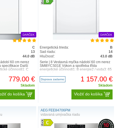
DARČEK
DARČEK
C
Energetická trieda:
B
13
Sad riadu:
14
44.0 dB
Hlučnosť:
43.0 dB
ádobí 60 cm nerez
Serie | 8 Vestavná myčka nádobí 60 cm nerez
specifikace Další
SMI8YCS01E Výkon a spotřeba třída
tické účinnosti1: C
energetické účinnosti1: B energie2 / voda3: 65
kWh / 9.5 l kapa..
779.00 €
1 157.00 €
Doprava zadarmo
Skladom
Skladom
ožiť do košíka
Vložiť do košíka
AEG FEE84706PM
du
vstavaná umývačka riadu