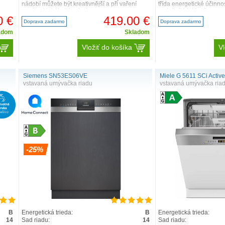
nádobí můžete být kreativnější a při vaření
třída energetické účinnos
používat jakékoli kuchyň..
voda3: 54 kWh / 9 ..
0 €
419.00 €
Doprava zadarmo
Doprava zadarmo
adom
Skladom
Vložiť do košíka
Vl
Siemens SN53ES06VE
Miele G 5611 SCi Activ
vstavaná umývačka riadu
vstavaná umývačka ria
-25%
B
Energetická trieda:
B
Energetická trieda:
14
Sad riadu:
14
Sad riadu: