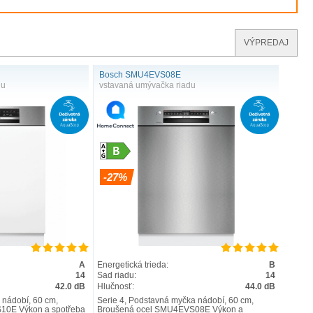
VÝPREDAJ
Bosch SMU4EVS08E
du
vstavaná umývačka riadu
-27%
A
Energetická trieda:
B
14
Sad riadu:
14
42.0 dB
Hlučnosť:
44.0 dB
 nádobí, 60 cm,
Serie 4, Podstavná myčka nádobí, 60 cm,
10E Výkon a spotřeba
Broušená ocel SMU4EVS08E Výkon a