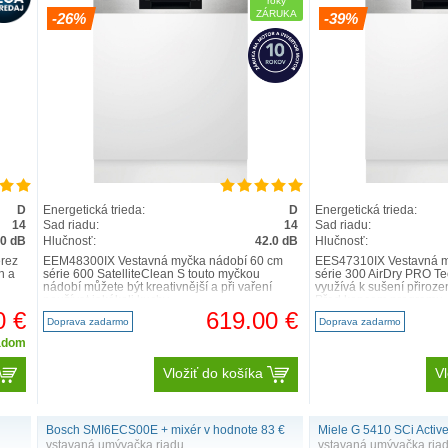
roky
ZÁRUKA
-26%
-39%
D
Energetická trieda:
D
Energetická trieda:
14
Sad riadu:
14
Sad riadu:
.0 dB
Hlučnosť:
42.0 dB
Hlučnosť:
erez
EEM48300IX Vestavná myčka nádobí 60 cm
EES47310IX Vestavná m
n a
série 600 SatelliteClean S touto myčkou
série 300 AirDry PRO Te
nádobí můžete být kreativnější a při vaření
využívá k sušení přiroze
používat jakékoli kuchy..
Před koncem programu.
0 €
619.00 €
Doprava zadarmo
Doprava zadarmo
adom
Vložiť do košíka
Vl
Bosch SMI6ECS00E + mixér v hodnote 83 €
Miele G 5410 SCi Activ
vstavaná umývačka riadu
vstavaná umývačka ria