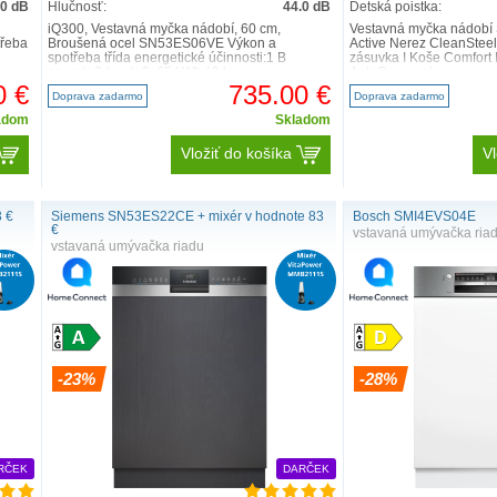
.0 dB
Hlučnosť:
44.0 dB
Detská poistka:
iQ300, Vestavná myčka nádobí, 60 cm,
Vestavná myčka nádobí 
třeba
Broušená ocel SN53ES06VE Výkon a
Active Nerez CleanSteel 
spotřeba třída energetické účinnosti:1 B
zásuvka I Koše Comfort
energie2 / voda3: 65 kWh / 9 l ..
AutoOpen nejvy..
0 €
735.00 €
Doprava zadarmo
Doprava zadarmo
adom
Skladom
Vložiť do košíka
Vl
 €
Siemens SN53ES22CE + mixér v hodnote 83
Bosch SMI4EVS04E
€
vstavaná umývačka ria
vstavaná umývačka riadu
-23%
-28%
RČEK
DARČEK