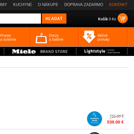
RMY
KUCHYNE
O NÁKUPE
DOPRAVA ZADARMO
KONTAKT
Košík
0 Ks
Pranie
Drezy
Akčné
a sušenie
a batérie
ponuky
755.00 €
539.00 €