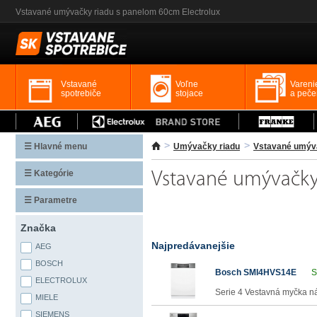
Vstavané umývačky riadu s panelom 60cm Electrolux
Vstavané
Voľne
Vareni
spotrebiče
stojace
a peče
☰ Hlavné menu
Umývačky riadu
Vstavané umýva
☰ Kategórie
Vstavané umývačky
☰ Parametre
Značka
Najpredávanejšie
AEG
BOSCH
Bosch SMI4HVS14E
S
ELECTROLUX
Serie 4 Vestavná myčka n
MIELE
SIEMENS