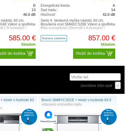
D
Energetická trieda:
A
13
Sad riadu:
14
46.0 dB
Hlučnosť:
42.0 dB
 nádobí, 60 cm,
Serie 4, Vestavná myčka nádobí, 60 cm,
04E Výkon a spotřeba
Broušená ocel SMI4ECS28E Výkon a spotřeba
ti:1 D energie2 /
třída energetické účinnosti:1 A energie2 /
voda3: 54 kWh / 9 ..
585.00 €
857.00 €
Doprava zadarmo
Skladom
Skladom
ožiť do košíka
Vložiť do košíka
Zavoláme Vám späť
 mixér v hodnote 83
Bosch SMI8YCS01E + mixér v hodnote 83 €
vstavaná umývačka riadu
du