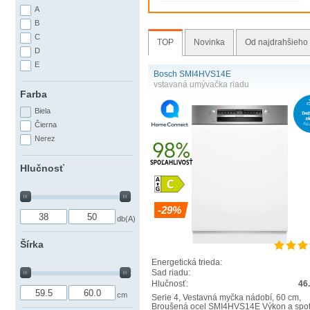
A
B
C
TOP
Novinka
Od najdrahšieho
D
E
Bosch SMI4HVS14E
vstavaná umývačka riadu
Farba
Biela
Čierna
Nerez
Hlučnosť
-29%
db(A)
Šírka
Energetická trieda:
Sad riadu:
Hlučnosť:
46
cm
Serie 4, Vestavná myčka nádobí, 60 cm,
Broušená ocel SMI4HVS14E Výkon a spo