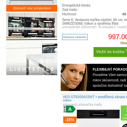
Energetická trieda:
Zobraziť viac príspevkov
Sad riadu:
Hlučnosť:
40
Serie 6, Vestavná myčka nádobí, 60 cm, n
SMI6ZDS06E Výkon a spotřeba třída
energetické účinnosti1: B energie2 / voda
kWh / 9 l kapac..
997.0
Doprava zadarmo
Skl
Vložiť do košíka
FLEXIBILNÝ PORAD
Poradíme Vám samozrej
rokov skúseností, rad
spoločne dohodnúť na 
AEG GT9200A2SNT + predĺžená záruka 
rokov
vstavaná umývačka riadu
r
ZÁ
-15%