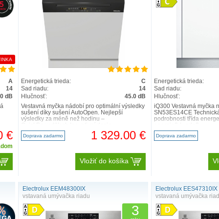
INKA
A
Energetická trieda:
C
Energetická trieda:
14
Sad riadu:
14
Sad riadu:
.0 dB
Hlučnosť:
45.0 dB
Hlučnosť:
ná
Vestavná myčka nádobí pro optimální výsledky
iQ300 Vestavná myčka n
sušení díky sušení AutoOpen. Nejlepší
SN53ES14CE Technická 
výsledky za méně než hodinu –
podrobnosti třída energe
QuickPowerWash Inovativní desig..
energie2 / voda3:..
0 €
1 329.00 €
Doprava zadarmo
Doprava zadarmo
adom
Vložiť do košíka
Vl
Electrolux EEM48300IX
Electrolux EES47310IX
vstavaná umývačka riadu
vstavaná umývačka ria
3