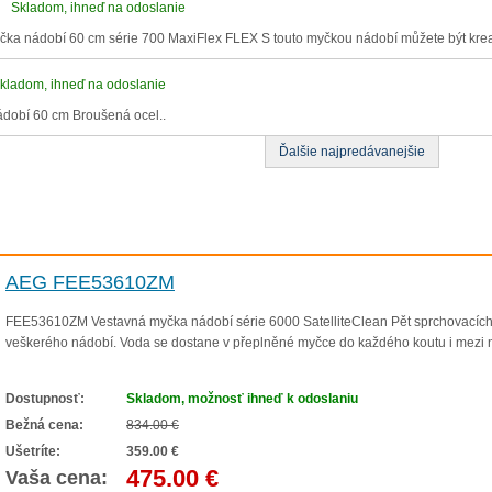
Skladom, ihneď na odoslanie
a nádobí 60 cm série 700 MaxiFlex FLEX S touto myčkou nádobí můžete být kreat
kladom, ihneď na odoslanie
ádobí 60 cm Broušená ocel..
Ďalšie najpredávanejšie
AEG FEE53610ZM
FEE53610ZM Vestavná myčka nádobí série 6000 SatelliteClean Pět sprchovacích rov
veškerého nádobí. Voda se dostane v přeplněné myčce do každého koutu i mezi 
Dostupnosť:
Skladom, možnosť ihneď k odoslaniu
Bežná cena:
834.00 €
Ušetríte:
359.00 €
475.00 €
Vaša cena: