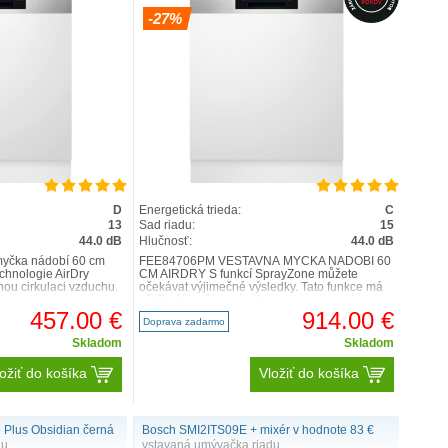
-27%
D
Energetická trieda:
C
13
Sad riadu:
15
44.0 dB
Hlučnosť:
44.0 dB
yčka nádobí 60 cm
FEE84706PM VESTAVNÁ MYČKA NÁDOBÍ 60
chnologie AirDry
CM AIRDRY S funkcí SprayZone můžete
nou cirkulaci vzduchu.
očekávat výjimečné výsledky. Tato funkce má
.
až třikrát lepší mycí výkon ..
457.00 €
914.00 €
Doprava zadarmo
Skladom
Skladom
ožiť do košíka
Vložiť do košíka
e Plus Obsidian černá
Bosch SMI2ITS09E + mixér v hodnote 83 €
du
vstavaná umývačka riadu