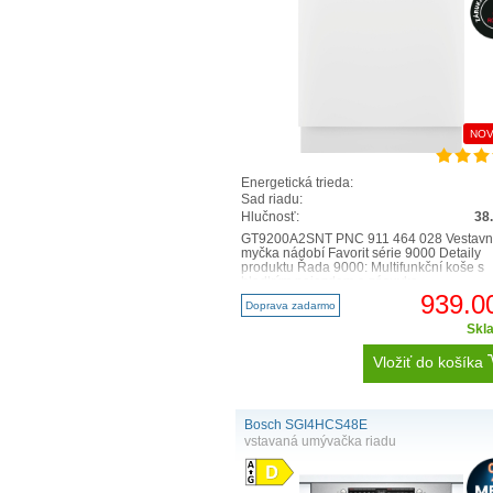
NOV
Energetická trieda:
Sad riadu:
Hlučnosť:
38
GT9200A2SNT PNC 911 464 028 Vestav
myčka nádobí Favorit série 9000 Detaily
produktu Řada 9000: Multifunkční koše s
hladkým pojezdem a zásuvka ..
939.0
Doprava zadarmo
Skl
Vložiť do košíka
Bosch SGI4HCS48E
vstavaná umývačka riadu