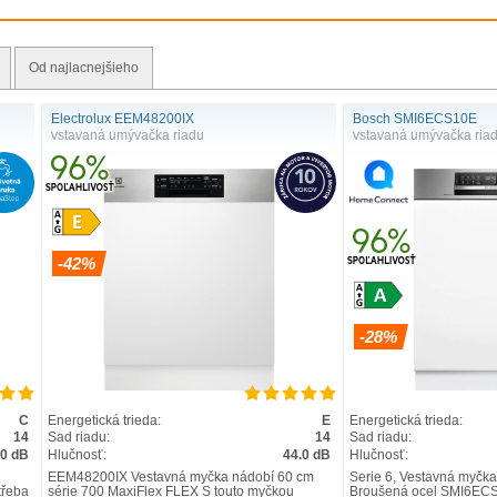
Od najlacnejšieho
Electrolux EEM48200IX
Bosch SMI6ECS10E
vstavaná umývačka riadu
vstavaná umývačka ria
-42%
-28%
C
Energetická trieda:
E
Energetická trieda:
14
Sad riadu:
14
Sad riadu:
.0 dB
Hlučnosť:
44.0 dB
Hlučnosť:
EEM48200IX Vestavná myčka nádobí 60 cm
Serie 6, Vestavná myčka
třeba
série 700 MaxiFlex FLEX S touto myčkou
Broušená ocel SMI6ECS