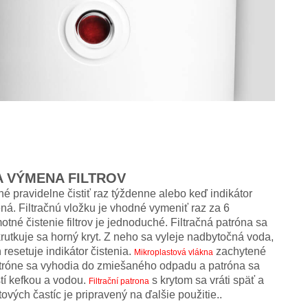
A VÝMENA FILTROV
né pravidelne čistiť raz týždenne alebo keď indikátor
ená. Filtračnú vložku je vhodné vymeniť raz za 6
tné čistenie filtrov je jednoduché. Filtračná patróna sa
rutkuje sa horný kryt. Z neho sa vyleje nadbytočná voda,
resetuje indikátor čistenia.
zachytené
Mikroplastová vlákna
patróne sa vyhodia do zmiešaného odpadu a patróna sa
tí kefkou a vodou.
s krytom sa vráti späť a
Filtrační patrona
stových častíc je pripravený na ďalšie použitie..