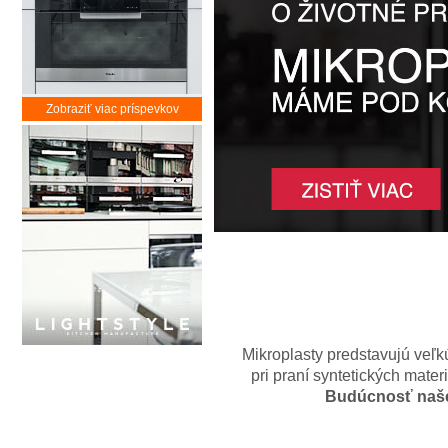
Zobraziť viac príspevkov
Mikroplasty predstavujú veľk
pri praní syntetických mat
Budúcnosť našej 