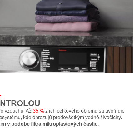
E
ONTROLOU
 vo vzduchu. Až
35 %
z ich celkového objemu sa uvoľňuje
kosystému, kde ohrozujú predovšetkým vodné živočíchy.
m v podobe filtra mikroplastových častíc.