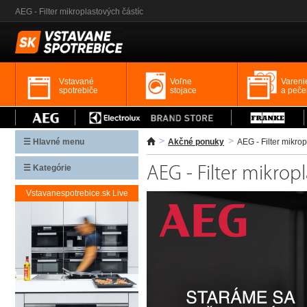
AEG - Filter mikroplastových částíc
Vstavané
Voľne
Vareni
spotrebiče
stojace
a peče
☰ Hlavné menu
Akčné ponuky
AEG - Filter mikrop
☰ Kategórie
AEG - Filter mikrop
Vstavanespotrebice.sk Live