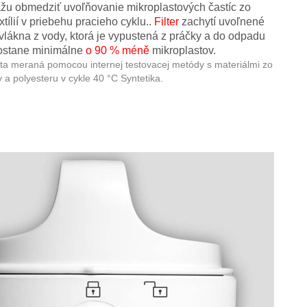
žu obmedziť uvoľňovanie mikroplastových častíc zo
xtílií v priebehu pracieho cyklu..
Filter
zachytí uvoľnené
vlákna z vody, ktorá je vypustená z práčky a do odpadu
ostane minimálne
o 90 % méně
mikroplastov.
ita meraná pomocou internej testovacej metódy s materiálmi zo
 a polyesteru v cykle 40 °C Syntetika.