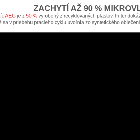
ZACHYTÍ AŽ 90 % MIKROV
tíc
AEG
je z
50 %
vyrobený z recyklovaných plastov. Filter doká
é sa v priebehu pracieho cyklu uvoľnia zo syntetického oblečeni