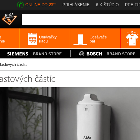
ONLINE DO 23°°
PRIHLÁSENIE
6 X ŠTÚDIO
PRE FI
e
Umývačky
Odsávače
nie
riadu
pár
lastových částíc
lastových částíc