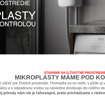
STARÁME SA O ŽIVOTNÉ PROSTREDI
MIKROPLASTY MÁME POD K
ú záťaž pre životné prostredie. Hromadia sa vo vode, v pôde aj
eriálov a s odpadovou vodou sa následne dostávajú do celého e
prírody nám nie je ľahostajná, preto prichádzame s riešení