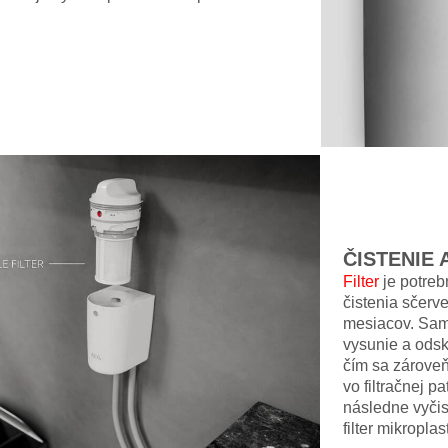
ČISTENIE 
Filter
je potreb
čistenia sčerv
mesiacov. Samo
vysunie a odsk
čím sa zároveň 
vo filtračnej 
následne vyčis
filter mikropla