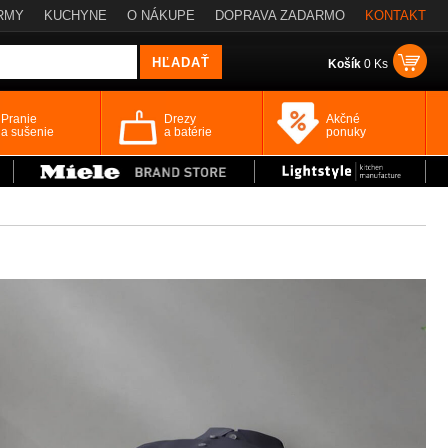
RMY
KUCHYNE
O NÁKUPE
DOPRAVA ZADARMO
KONTAKT
Košík
0 Ks
Pranie
Drezy
Akčné
a sušenie
a batérie
ponuky