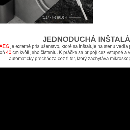
JEDNODUCHÁ INŠTALÁ
AEG
je externé príslušenstvo, ktoré sa inštaluje na stenu vedľa
poň
40
cm kvôli jeho čisteniu. K práčke sa pripojí cez vstupné 
automaticky prechádza cez filter, ktorý zachytáva mikroskop