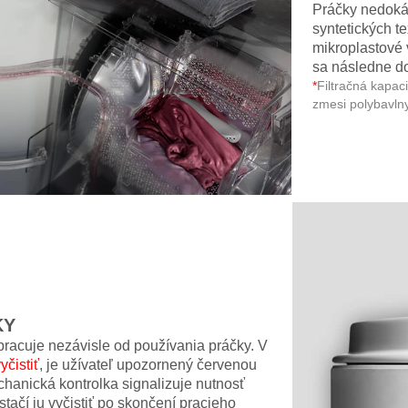
Práčky nedoká
syntetických te
mikroplastové 
sa následne d
*
Filtračná kapac
zmesi polybavlny
KY
 pracuje nezávisle od používania práčky. V
yčistiť
, je užívateľ upozornený červenou
echanická kontrolka signalizuje nutnosť
stačí ju vyčistiť po skončení pracieho