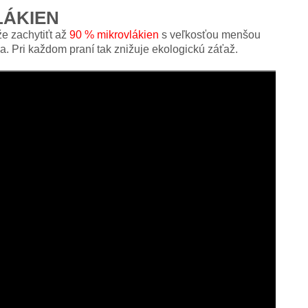
LÁKIEN
že zachytiťt až
90 % mikrovlákien
s veľkosťou menšou
a. Pri každom praní tak znižuje ekologickú záťaž.