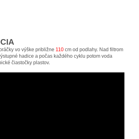
CIA
 práčky vo výške približne
110
cm od podlahy. Nad filtrom
a výstupné hadice a počas každého cyklu potom voda
ické čiastočky plastov.