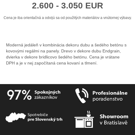
2.600 - 3.050 EUR
Cena je iba orientačná a odvijú sa od použitých materiálov a vnútornej výbavy.
Moderná jedáleň v kombinácia dekoru dubu a šedého betónu s
kovovými regálmi na panely. Drevo v dekore dubu Endgrain,
dvierka v dekore bridlicovo šedého betónu. Cena je vrátane
DPH a je v nej započítaná cena kovaní a tlmení.